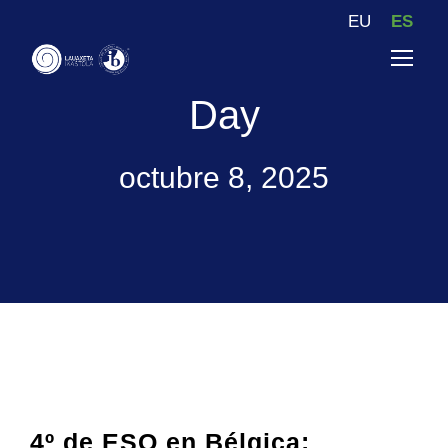
EU
ES
Day
octubre 8, 2025
4º de ESO en Bélgica: