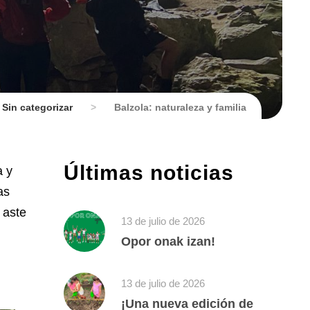
Sin categorizar
>
Balzola: naturaleza y familia
Últimas noticias
a y
as
 aste
13 de julio de 2026
Opor onak izan!
13 de julio de 2026
¡Una nueva edición de