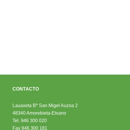
CONTACTO
Lauaxeta Bº San Migel Auzoa 2
48340 Amorebieta-Etxano
Tel.
946 300 020
Fax 946 300 181