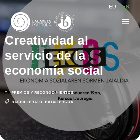
EU
ES
Creatividad al
servicio de la
economía social
PREMIOS Y RECONOCIMIENTOS
BACHILLERATO
,
BATXILERGOA