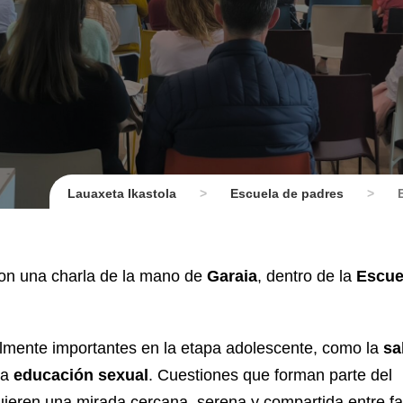
Lauaxeta Ikastola
>
Escuela de padres
>
ron una charla de la mano de
Garaia
, dentro de la
Escue
lmente importantes en la etapa adolescente, como la
sa
la
educación sexual
. Cuestiones que forman parte del
uieren una mirada cercana, serena y compartida entre fa