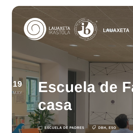
LAUAXETA
Escuela de F
19
MAY
casa
ESCUELA DE PADRES
DBH
,
ESO