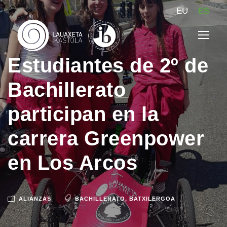
EU
ES
Estudiantes de 2º de
Bachillerato
participan en la
carrera Greenpower
en Los Arcos
ALIANZAS
BACHILLERATO
,
BATXILERGOA