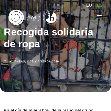
EU
ES
Recogida solidaria
de ropa
ALIANZAS
,
ODS Y AGENDA 2030
En el día de ayer y hoy, de la mano del grupo