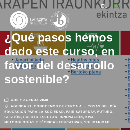
EU
ES
¿Qué pasos hemos
dado este curso, en
favor del desarrollo
sostenible?
ODS Y AGENDA 2030
AGENDA 21
,
CONOCEMOS DE CERCA A...
,
COSAS DEL DÍA
,
EDUCACIÓN PARA LA SOCIEDAD
,
FAIR SATURDAY
,
FUTURO
,
GESTIÓN
,
HUERTO ESCOLAR
,
INNOVACIÓN
,
KIVA
,
METODOLOGÍAS Y TÉCNICAS EDUCATIVAS
,
SOLIDARIDAD