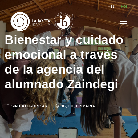
EU
ES
Bienestar y cuidado
emocional a través
de la agencia del
alumnado Zaindegi
SIN CATEGORIZAR
IB
,
LH
,
PRIMARIA