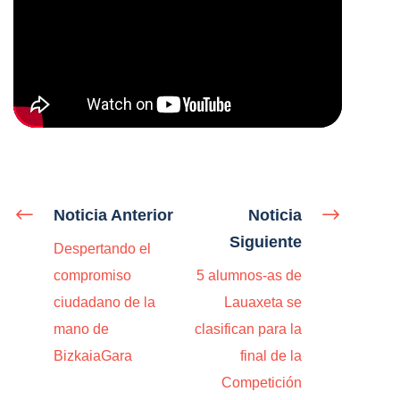
Noticia Anterior
Noticia
Siguiente
Despertando el
compromiso
5 alumnos-as de
ciudadano de la
Lauaxeta se
mano de
clasifican para la
BizkaiaGara
final de la
Competición