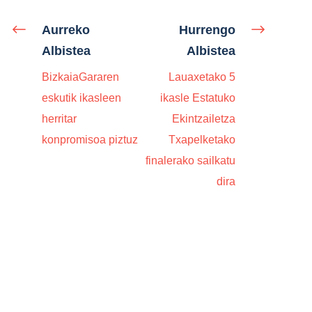
Aurreko
Hurrengo
Albistea
Albistea
BizkaiaGararen
Lauaxetako 5
eskutik ikasleen
ikasle Estatuko
herritar
Ekintzailetza
konpromisoa piztuz
Txapelketako
finalerako sailkatu
dira