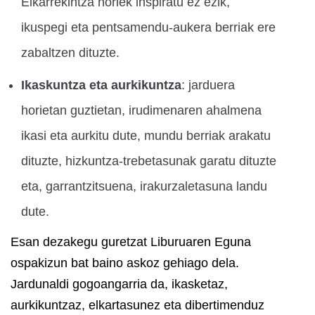
Elkarrekintza horiek inspiratu ez ezik,
ikuspegi eta pentsamendu-aukera berriak ere
zabaltzen dituzte.
Ikaskuntza eta aurkikuntza
: jarduera
horietan guztietan, irudimenaren ahalmena
ikasi eta aurkitu dute, mundu berriak arakatu
dituzte, hizkuntza-trebetasunak garatu dituzte
eta, garrantzitsuena, irakurzaletasuna landu
dute.
Esan dezakegu guretzat Liburuaren Eguna
ospakizun bat baino askoz gehiago dela.
Jardunaldi gogoangarria da, ikasketaz,
aurkikuntzaz, elkartasunez eta dibertimenduz