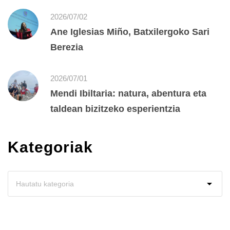
2026/07/02
Ane Iglesias Miño, Batxilergoko Sari
Berezia
2026/07/01
Mendi Ibiltaria: natura, abentura eta
taldean bizitzeko esperientzia
Kategoriak