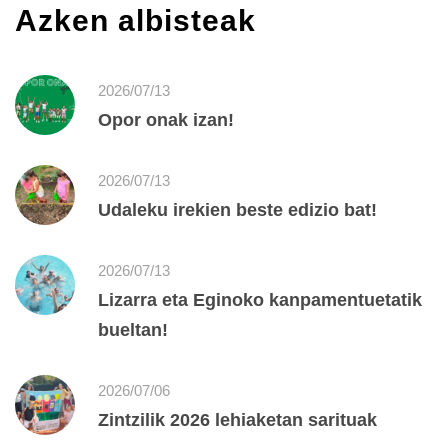
Azken albisteak
2026/07/13
Opor onak izan!
2026/07/13
Udaleku irekien beste edizio bat!
2026/07/13
Lizarra eta Eginoko kanpamentuetatik
bueltan!
2026/07/06
Zintzilik 2026 lehiaketan sarituak