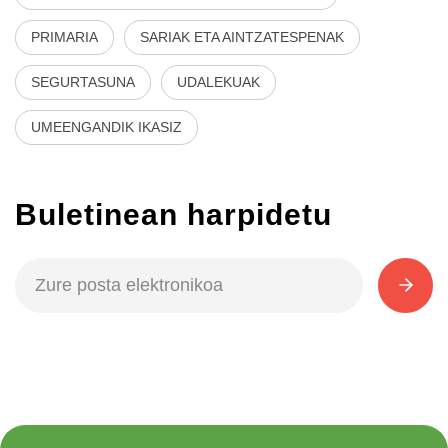
PRIMARIA
SARIAK ETA AINTZATESPENAK
SEGURTASUNA
UDALEKUAK
UMEENGANDIK IKASIZ
Buletinean harpidetu