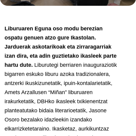
Liburuaren Eguna oso modu berezian
ospatu genuen atzo gure Ikastolan.
Jarduerak askotarikoak eta zirraragarriak
izan dira, eta adin guztietako ikasleek parte
hartu dute.
Liburutegi berriaren inauguraziotik
bigarren eskuko liburu azoka tradizionalera,
antzerki ikuskizunetatik, ipuin-kontalarietatik,
Amets Arzallusen “Miñan” liburuaren
irakurketatik, DBHko ikasleek txikienentzat
planteatutako bidaia literarioetatik, Jasone
Osoro bezalako idazleekin izandako
elkarrizketetaraino. Ikasketaz, aurkikuntzaz