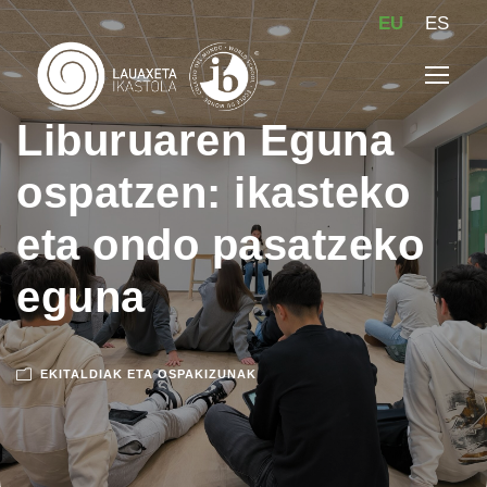
EU
ES
Liburuaren Eguna
ospatzen: ikasteko
eta ondo pasatzeko
eguna
EKITALDIAK ETA OSPAKIZUNAK