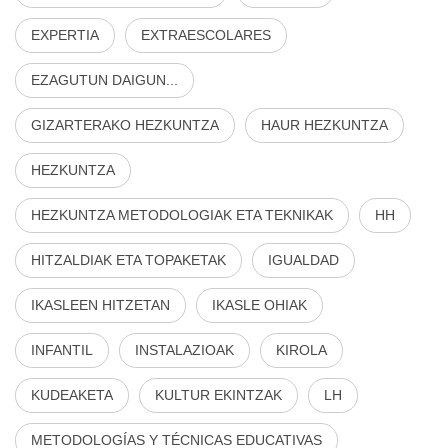
EXPERTIA
EXTRAESCOLARES
EZAGUTUN DAIGUN...
GIZARTERAKO HEZKUNTZA
HAUR HEZKUNTZA
HEZKUNTZA
HEZKUNTZA METODOLOGIAK ETA TEKNIKAK
HH
HITZALDIAK ETA TOPAKETAK
IGUALDAD
IKASLEEN HITZETAN
IKASLE OHIAK
INFANTIL
INSTALAZIOAK
KIROLA
KUDEAKETA
KULTUR EKINTZAK
LH
METODOLOGÍAS Y TÉCNICAS EDUCATIVAS