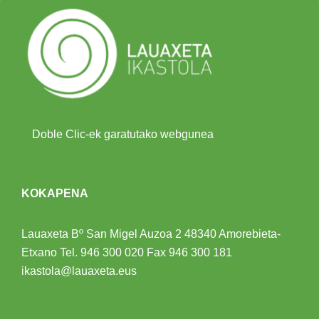
Doble Clic-ek garatutako webgunea
KOKAPENA
Lauaxeta Bº San Migel Auzoa 2
48340 Amorebieta-
Etxano
Tel.
946 300 020
Fax 946 300 181
ikastola@lauaxeta.eus