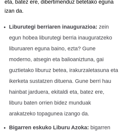
eta, batez ere, dibertimenduz betetako eguna
izan da.
Liburutegi berriaren inaugurazioa:
zein
egun hobea liburutegi berria inauguratzeko
liburuaren eguna baino, ezta? Gune
moderno, atsegin eta balioaniztuna, gai
guztietako liburuz betea, irakurzaletasuna eta
ikerketa sustatzen dituena. Gune berri hau
hainbat jarduera, ekitaldi eta, batez ere,
liburu baten orrien bidez munduak
arakatzeko topagunea izango da.
Bigarren eskuko Liburu Azoka:
bigarren