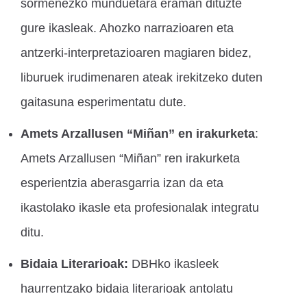
sormenezko munduetara eraman dituzte
gure ikasleak. Ahozko narrazioaren eta
antzerki-interpretazioaren magiaren bidez,
liburuek irudimenaren ateak irekitzeko duten
gaitasuna esperimentatu dute.
Amets Arzallusen “Miñan” en irakurketa
:
Amets Arzallusen “Miñan” ren irakurketa
esperientzia aberasgarria izan da eta
ikastolako ikasle eta profesionalak integratu
ditu.
Bidaia Literarioak:
DBHko ikasleek
haurrentzako bidaia literarioak antolatu