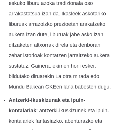
eskuko liburu azoka tradizionala oso
arrakastatsua izan da. Ikasleek askotariko
liburuak arrazoizko prezioetan arakatzeko
aukera izan dute, liburuak jabe asko izan
ditzaketen altxorrak direla eta denboran
zehar istorioak kontatzen jarraitzeko aukera
sustatuz. Gainera, ekimen honi esker,
bildutako diruarekin La otra mirada edo
Mundu Bakean GKEen lana babesten dugu.
Antzerki-ikuskizunak eta ipuin-
kontalariak
: antzerki-ikuskizunek eta ipuin-
kontalariek fantasiazko, abenturazko eta