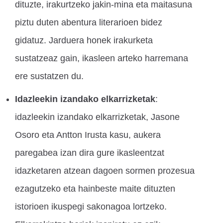
dituzte, irakurtzeko jakin-mina eta maitasuna
piztu duten abentura literarioen bidez
gidatuz. Jarduera honek irakurketa
sustatzeaz gain, ikasleen arteko harremana
ere sustatzen du.
Idazleekin izandako elkarrizketak
:
idazleekin izandako elkarrizketak, Jasone
Osoro eta Antton Irusta kasu, aukera
paregabea izan dira gure ikasleentzat
idazketaren atzean dagoen sormen prozesua
ezagutzeko eta hainbeste maite dituzten
istorioen ikuspegi sakonagoa lortzeko.