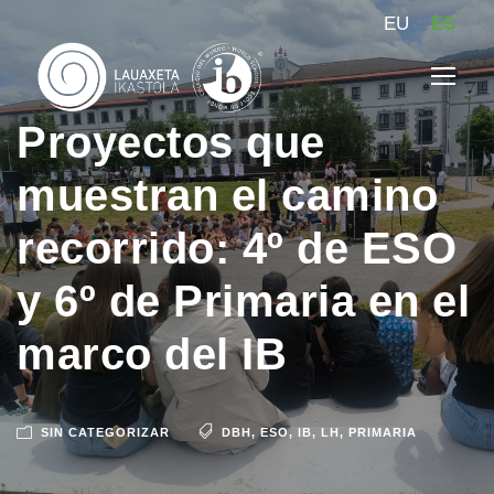
EU
ES
Proyectos que
muestran el camino
recorrido: 4º de ESO
y 6º de Primaria en el
marco del IB
SIN CATEGORIZAR
DBH
,
ESO
,
IB
,
LH
,
PRIMARIA