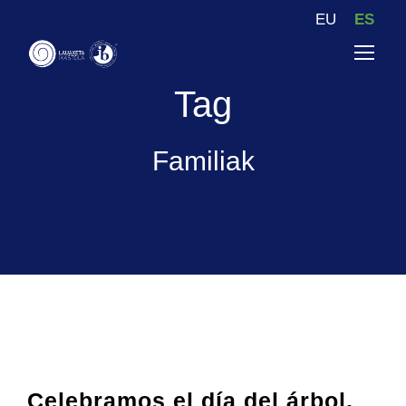
EU
ES
Tag
Familiak
Celebramos el día del árbol,