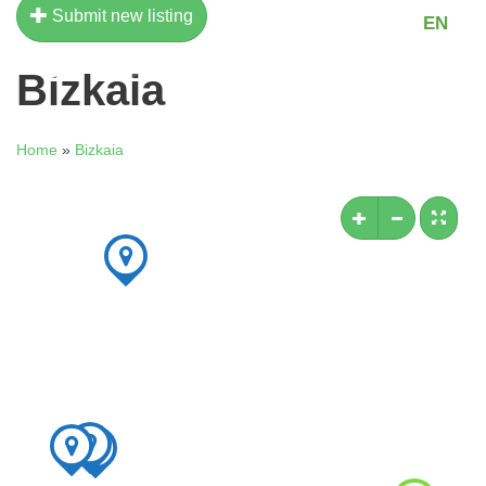
Submit new listing
EU
EN
Bizkaia
Home
»
Bizkaia