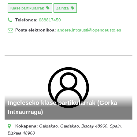
Klase partikularrak
Zaintza
Telefonoa:
688817450
Posta elektronikoa:
andere.intxausti@opendeusto.es
Ingeleseko klase partikularrak (Gorka
Intxaurraga)
Kokapena:
Galdakao, Galdakao, Biscay 48960, Spain
,
Bizkaia
48960