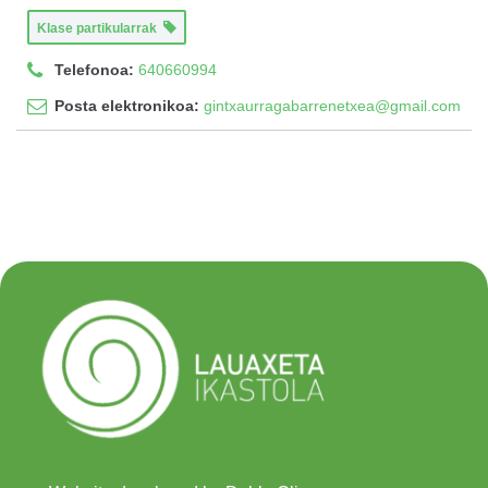
Klase partikularrak
Telefonoa:
640660994
Posta elektronikoa:
gintxaurragabarrenetxea@gmail.com