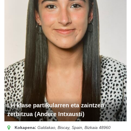
LH klase partikularren eta zaintzen
zerbitzua (Andere Intxausti)
Kokapena:
Galdakao, Biscay, Spain
,
Bizkaia
48960