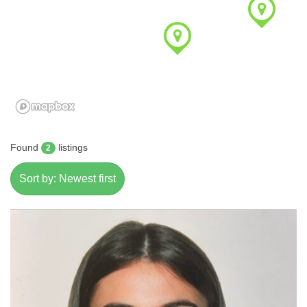
Found
listings
2
Sort by: Newest first