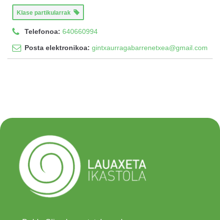
Klase partikularrak
Telefonoa:
640660994
Posta elektronikoa:
gintxaurragabarrenetxea@gmail.com