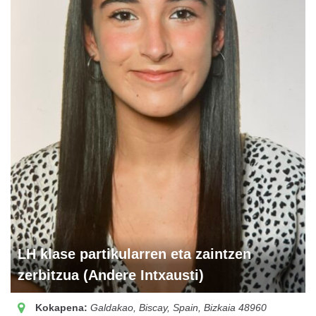
LH klase partikularren eta zaintzen
zerbitzua (Andere Intxausti)
Kokapena:
Galdakao, Biscay, Spain
,
Bizkaia
48960