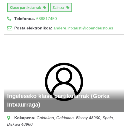
Klase partikularrak
Zaintza
Telefonoa:
688817450
Posta elektronikoa:
andere.intxausti@opendeusto.es
Ingeleseko klase partikularrak (Gorka
Intxaurraga)
Kokapena:
Galdakao, Galdakao, Biscay 48960, Spain
,
Bizkaia
48960