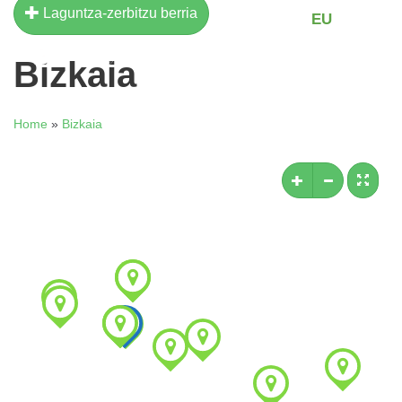
Laguntza-zerbitzu berria
EU
EN
Bizkaia
Home
»
Bizkaia