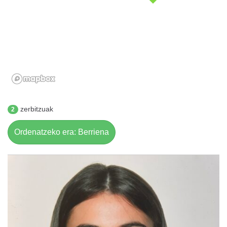
zerbitzuak
2
Ordenatzeko era: Berriena