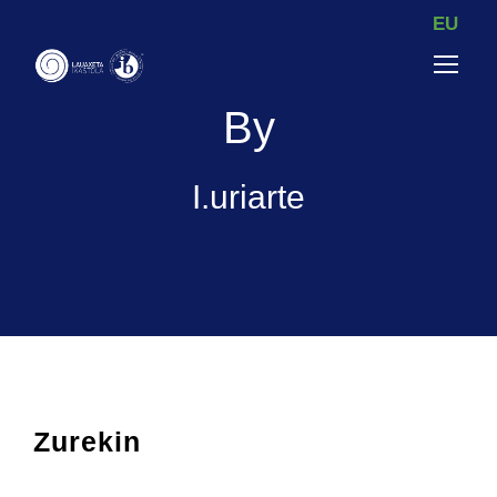
EU
By
I.uriarte
Zurekin