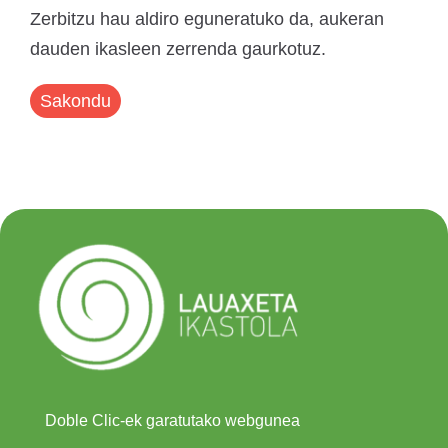
Zerbitzu hau aldiro eguneratuko da, aukeran
dauden ikasleen zerrenda gaurkotuz.
Sakondu
Doble Clic-ek garatutako webgunea