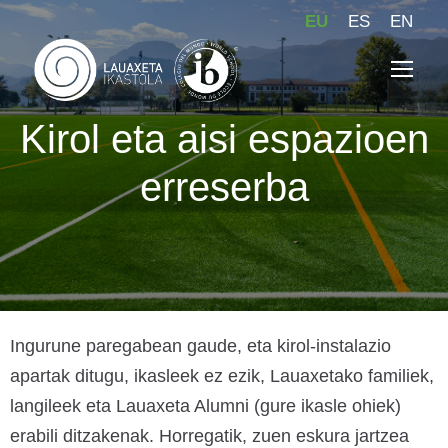
EU
ES
EN
Kirol eta aisi espazioen
erreserba
Ingurune paregabean gaude, eta kirol-instalazio
apartak ditugu, ikasleek ez ezik, Lauaxetako familiek,
langileek eta Lauaxeta Alumni (gure ikasle ohiek)
erabili ditzakenak. Horregatik, zuen eskura jartzea