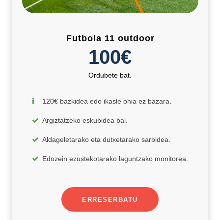
Futbola 11 outdoor
100€
Ordubete bat.
120€ bazkidea edo ikasle ohia ez bazara.
Argiztatzeko eskubidea bai.
Aldageletarako eta dutxetarako sarbidea.
Edozein ezustekotarako laguntzako monitorea.
ERRESERBATU