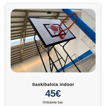
Saskibaloia indoor
45€
Ordubete bat.