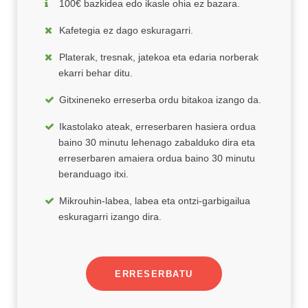
100€ bazkidea edo ikasle ohia ez bazara.
Kafetegia ez dago eskuragarri.
Platerak, tresnak, jatekoa eta edaria norberak
ekarri behar ditu.
Gitxineneko erreserba ordu bitakoa izango da.
Ikastolako ateak, erreserbaren hasiera ordua
baino 30 minutu lehenago zabalduko dira eta
erreserbaren amaiera ordua baino 30 minutu
beranduago itxi.
Mikrouhin-labea, labea eta ontzi-garbigailua
eskuragarri izango dira.
ERRESERBATU