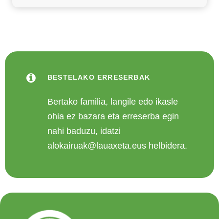
BESTELAKO ERRESERBAK
Bertako familia, langile edo ikasle
ohia ez bazara eta erreserba egin
nahi baduzu, idatzi
alokairuak@lauaxeta.eus helbidera.