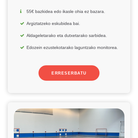
55€ bazkidea edo ikasle ohia ez bazara.
Argiztatzeko eskubidea bai.
Aldageletarako eta dutxetarako sarbidea.
Edozein ezustekotarako laguntzako monitorea.
ERRESERBATU