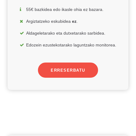
55€ bazkidea edo ikasle ohia ez bazara.
Argiztatzeko eskubidea
ez
.
Aldageletarako eta dutxetarako sarbidea.
Edozein ezustekotarako laguntzako monitorea.
ERRESERBATU