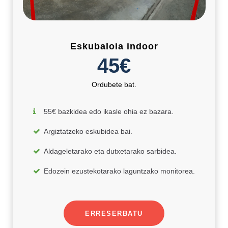
Eskubaloia indoor
45€
Ordubete bat.
55€ bazkidea edo ikasle ohia ez bazara.
Argiztatzeko eskubidea bai.
Aldageletarako eta dutxetarako sarbidea.
Edozein ezustekotarako laguntzako monitorea.
ERRESERBATU