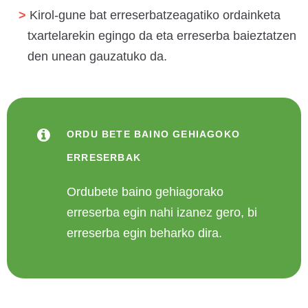
Kirol-gune bat erreserbatzeagatiko ordainketa
txartelarekin egingo da eta erreserba baieztatzen
den unean gauzatuko da.
ORDU BETE BAINO GEHIAGOKO
ERRESERBAK
Ordubete baino gehiagorako
erreserba egin nahi izanez gero, bi
erreserba egin beharko dira.