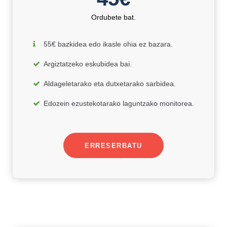
Ordubete bat.
55€ bazkidea edo ikasle ohia ez bazara.
Argiztatzeko eskubidea bai.
Aldageletarako eta dutxetarako sarbidea.
Edozein ezustekotarako laguntzako monitorea.
ERRESERBATU