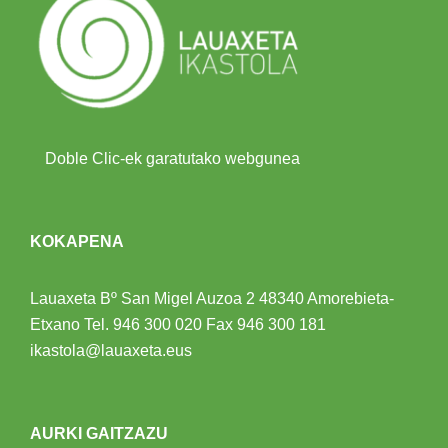
Doble Clic-ek garatutako webgunea
KOKAPENA
Lauaxeta Bº San Migel Auzoa 2
48340 Amorebieta-
Etxano
Tel.
946 300 020
Fax 946 300 181
ikastola@lauaxeta.eus
AURKI GAITZAZU