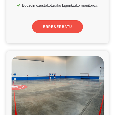
Edozein ezustekotarako laguntzako monitorea.
ERRESERBATU