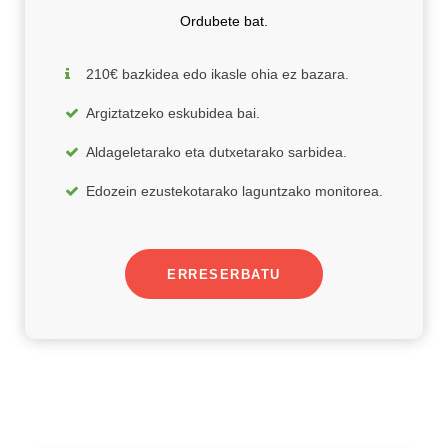
Ordubete bat.
210€ bazkidea edo ikasle ohia ez bazara.
Argiztatzeko eskubidea bai.
Aldageletarako eta dutxetarako sarbidea.
Edozein ezustekotarako laguntzako monitorea.
ERRESERBATU