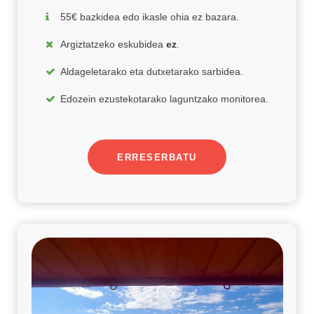
55€ bazkidea edo ikasle ohia ez bazara.
Argiztatzeko eskubidea
ez
.
Aldageletarako eta dutxetarako sarbidea.
Edozein ezustekotarako laguntzako monitorea.
ERRESERBATU