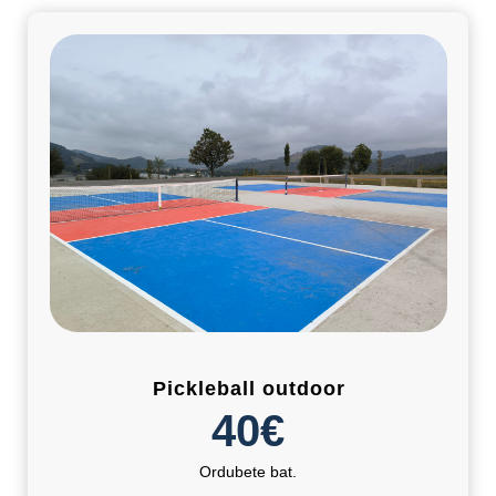
Pickleball outdoor
40€
Ordubete bat.