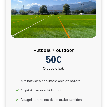
Futbola 7 outdoor
50€
Ordubete bat.
75€ bazkidea edo ikasle ohia ez bazara.
Argiztatzeko eskubidea bai.
Aldageletarako eta dutxetarako sarbidea.