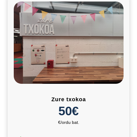
Zure txokoa
50€
€/ordu bat.