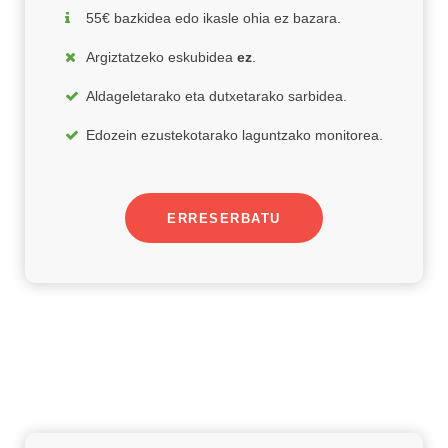
55€ bazkidea edo ikasle ohia ez bazara.
Argiztatzeko eskubidea
ez
.
Aldageletarako eta dutxetarako sarbidea.
Edozein ezustekotarako laguntzako monitorea.
ERRESERBATU