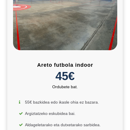
Areto futbola indoor
45€
Ordubete bat.
55€ bazkidea edo ikasle ohia ez bazara.
Argiztatzeko eskubidea bai.
Aldageletarako eta dutxetarako sarbidea.