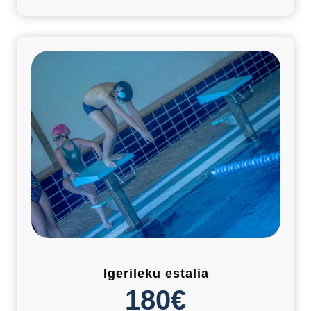
Igerileku estalia
180€