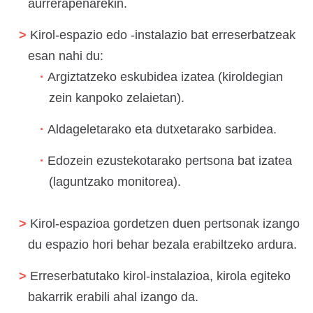
aurrerapenarekin.
Kirol-espazio edo -instalazio bat erreserbatzeak
esan nahi du:
Argiztatzeko eskubidea izatea (kiroldegian
zein kanpoko zelaietan).
Aldageletarako eta dutxetarako sarbidea.
Edozein ezustekotarako pertsona bat izatea
(laguntzako monitorea).
Kirol-espazioa gordetzen duen pertsonak izango
du espazio hori behar bezala erabiltzeko ardura.
Erreserbatutako kirol-instalazioa, kirola egiteko
bakarrik erabili ahal izango da.