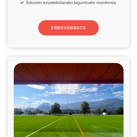
Edozein ezustekotarako laguntzako monitorea.
ERRESERBATU