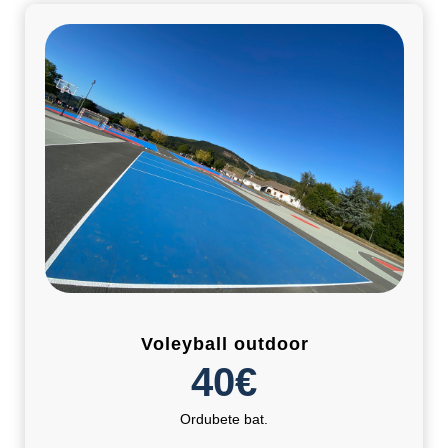
Voleyball outdoor
40€
Ordubete bat.