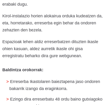
erabaki dugu.
Kirol-instalazio horien alokairua orduka kudeatzen da,
eta, horretarako, erreserba egin behar da ondoren
zehazten den bezela.
Espazioak lehen aldiz erreserbatzen dituzten ikasle
ohien kasuan, aldez aurretik ikasle ohi gisa
erregistratu beharko dira gure webgunean.
Baldintza orokorrak:
Erreserba Ikastolaren baieztapena jaso ondoren
bakarrik izango da eraginkorra.
Ezingo dira erreserbatu 48 ordu baino gutxiagoko