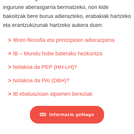
ingurune aberasgarria bermatzeko, non kide
bakoitzak bere burua adierazteko, erabakiak hartzeko
eta erantzukizunak hartzeko aukera duen.
IBren filosofia eta printzipioen adierazpena
IB – Mundu hobe baterako hezkuntza
Nolakoa da PEP (HH-LH)?
Nolakoa da PAI (DBH)?
IB ebaluazioan aipamen bereziak
Informazio gehiago