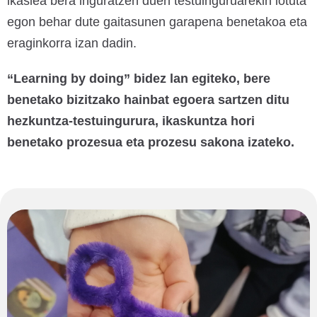
ikaslea bera inguratzen duen testuinguruarekin lotuta
egon behar dute gaitasunen garapena benetakoa eta
eraginkorra izan dadin.
“Learning by doing” bidez lan egiteko, bere
benetako bizitzako hainbat egoera sartzen ditu
hezkuntza-testuingurura, ikaskuntza hori
benetako prozesua eta prozesu sakona izateko.