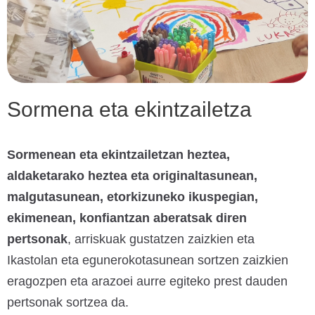
Sormena eta ekintzailetza
Sormenean eta ekintzailetzan heztea,
aldaketarako heztea eta originaltasunean,
malgutasunean, etorkizuneko ikuspegian,
ekimenean, konfiantzan aberatsak diren
pertsonak
, arriskuak gustatzen zaizkien eta
Ikastolan eta egunerokotasunean sortzen zaizkien
eragozpen eta arazoei aurre egiteko prest dauden
pertsonak sortzea da.