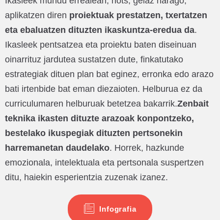
Ikasleek mundu errealean, hots, gelaz harago,
aplikatzen diren
proiektuak prestatzen, txertatzen
eta ebaluatzen dituzten ikaskuntza-eredua da
.
Ikasleek pentsatzea eta proiektu baten diseinuan
oinarrituz jardutea sustatzen dute, finkatutako
estrategiak dituen plan bat eginez, erronka edo arazo
bati irtenbide bat eman diezaioten. Helburua ez da
curriculumaren helburuak betetzea bakarrik.
Zenbait
teknika ikasten dituzte arazoak konpontzeko,
bestelako ikuspegiak dituzten pertsonekin
harremanetan daudelako
. Horrek, hazkunde
emozionala, intelektuala eta pertsonala suspertzen
ditu, haiekin esperientzia zuzenak izanez.
Infografia