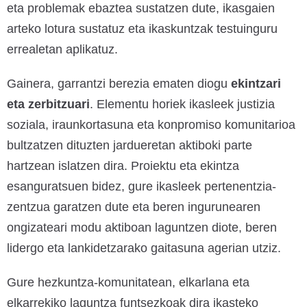
eta problemak ebaztea sustatzen dute, ikasgaien
arteko lotura sustatuz eta ikaskuntzak testuinguru
errealetan aplikatuz.
Gainera, garrantzi berezia ematen diogu
ekintzari
eta zerbitzuari
. Elementu horiek ikasleek justizia
soziala, iraunkortasuna eta konpromiso komunitarioa
bultzatzen dituzten jardueretan aktiboki parte
hartzean islatzen dira. Proiektu eta ekintza
esanguratsuen bidez, gure ikasleek pertenentzia-
zentzua garatzen dute eta beren ingurunearen
ongizateari modu aktiboan laguntzen diote, beren
lidergo eta lankidetzarako gaitasuna agerian utziz.
Gure hezkuntza-komunitatean, elkarlana eta
elkarrekiko laguntza funtsezkoak dira ikasteko