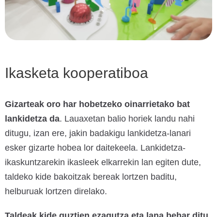
Ikasketa kooperatiboa
Gizarteak oro har hobetzeko oinarrietako bat
lankidetza da
. Lauaxetan balio horiek landu nahi
ditugu, izan ere, jakin badakigu lankidetza-lanari
esker gizarte hobea lor daitekeela. Lankidetza-
ikaskuntzarekin ikasleek elkarrekin lan egiten dute,
taldeko kide bakoitzak bereak lortzen baditu,
helburuak lortzen direlako.
Taldeak kide guztien ezagutza eta lana behar ditu
.