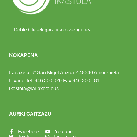
Doble Clic-ek garatutako webgunea
KOKAPENA
Lauaxeta Bº San Migel Auzoa 2
48340 Amorebieta-
Etxano
Tel.
946 300 020
Fax 946 300 181
ikastola@lauaxeta.eus
AURKI GAITZAZU
Facebook
Youtube
Twitter
Instagram