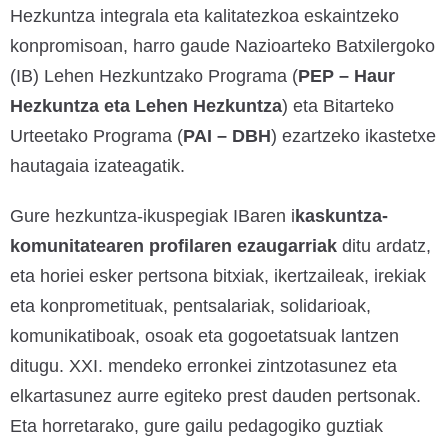
Hezkuntza integrala eta kalitatezkoa eskaintzeko
konpromisoan, harro gaude Nazioarteko Batxilergoko
(IB) Lehen Hezkuntzako Programa (
PEP – Haur
Hezkuntza eta Lehen Hezkuntza
) eta Bitarteko
Urteetako Programa (
PAI – DBH
) ezartzeko ikastetxe
hautagaia izateagatik.
Gure hezkuntza-ikuspegiak IBaren i
kaskuntza-
komunitatearen profilaren ezaugarriak
ditu ardatz,
eta horiei esker pertsona bitxiak, ikertzaileak, irekiak
eta konprometituak, pentsalariak, solidarioak,
komunikatiboak, osoak eta gogoetatsuak lantzen
ditugu. XXI. mendeko erronkei zintzotasunez eta
elkartasunez aurre egiteko prest dauden pertsonak.
Eta horretarako, gure gailu pedagogiko guztiak