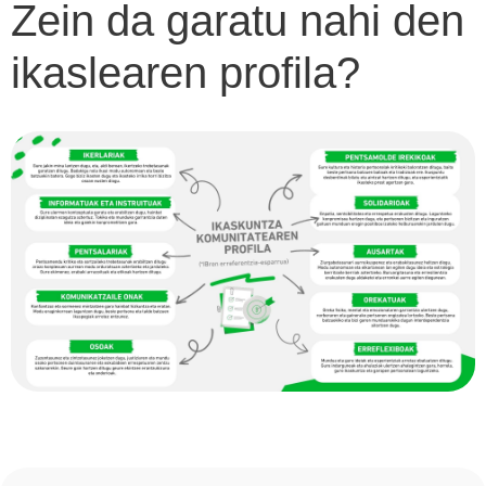
Zein da garatu nahi den
ikaslearen profila?