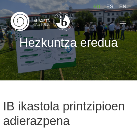
EU
ES
EN
Hezkuntza eredua
IB ikastola printzipioen
adierazpena