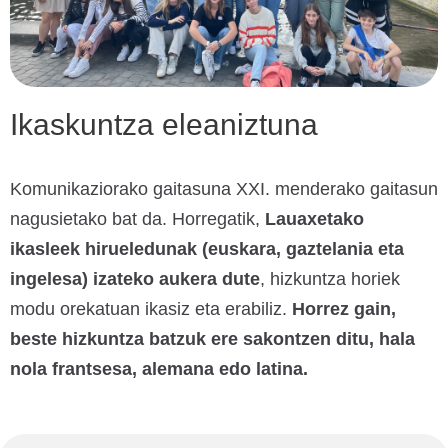
Ikaskuntza eleaniztuna
Komunikaziorako gaitasuna XXI. menderako gaitasun
nagusietako bat da. Horregatik,
Lauaxetako
ikasleek hirueledunak (euskara, gaztelania eta
ingelesa) izateko aukera dute
, hizkuntza horiek
modu orekatuan ikasiz eta erabiliz.
Horrez gain,
beste hizkuntza batzuk ere sakontzen ditu, hala
nola frantsesa, alemana edo latina.