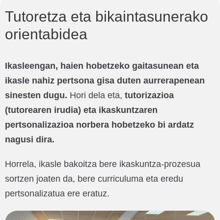
Tutoretza eta bikaintasunerako
orientabidea
Ikasleengan, haien hobetzeko gaitasunean eta
ikasle nahiz pertsona gisa duten aurrerapenean
sinesten dugu.
Hori dela eta,
tutorizazioa
(tutorearen irudia) eta ikaskuntzaren
pertsonalizazioa norbera hobetzeko bi ardatz
nagusi dira.
Horrela, ikasle bakoitza bere ikaskuntza-prozesua
sortzen joaten da, bere curriculuma eta eredu
pertsonalizatua ere eratuz.