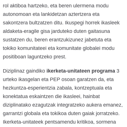
rol aktiboa hartzeko, eta beren ulermena modu
autonomoan eta lankidetzan aztertzera eta
sakontzera bultzatzen ditu. Ikuspegi horrek ikasleek
aldaketa-eragile gisa jarduteko duten gaitasuna
sustatzen du, beren erantzukizunez jabetuta eta
tokiko komunitateei eta komunitate globalei modu
positiboan laguntzeko prest.
Diziplinaz gaindiko
ikerketa-unitateen programa
3
urteko ikasgelan eta PEP osoan garatzen da, eta
hezkuntza-esperientzia zabala, kontzeptuala eta
konektatua eskaintzen die ikasleei, hainbat
diziplinatako ezagutzak integratzeko aukera emanez,
garrantzi globala eta tokikoa duten gaiak jorratzeko.
Ikerketa-unitateek pentsamendu kritikoa, sormena