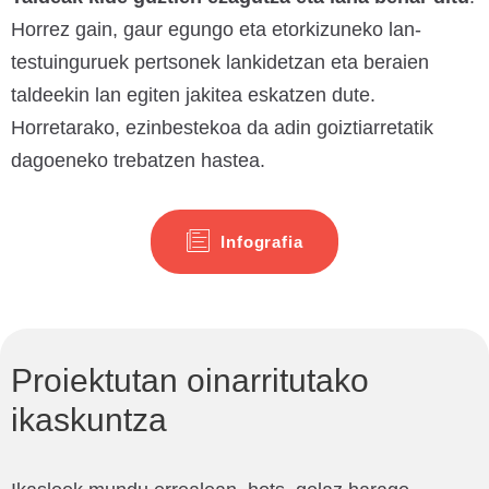
Horrez gain, gaur egungo eta etorkizuneko lan-
testuinguruek pertsonek lankidetzan eta beraien
taldeekin lan egiten jakitea eskatzen dute.
Horretarako, ezinbestekoa da adin goiztiarretatik
dagoeneko trebatzen hastea.
Infografia
Proiektutan oinarritutako
ikaskuntza