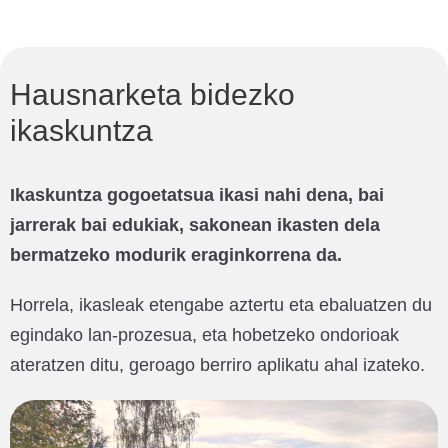
Hausnarketa bidezko
ikaskuntza
Ikaskuntza gogoetatsua ikasi nahi dena, bai
jarrerak bai edukiak, sakonean ikasten dela
bermatzeko modurik eraginkorrena da.
Horrela, ikasleak etengabe aztertu eta ebaluatzen du
egindako lan-prozesua, eta hobetzeko ondorioak
ateratzen ditu, geroago berriro aplikatu ahal izateko.