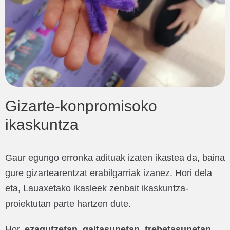
Gizarte-konpromisoko
ikaskuntza
Gaur egungo erronka adituak izaten ikastea da, baina
gure gizartearentzat erabilgarriak izanez. Hori dela
eta, Lauaxetako ikasleek zenbait ikaskuntza-
proiektutan parte hartzen dute.
Hor,
ezagutzetan, gaitasunetan, trebetasunetan,