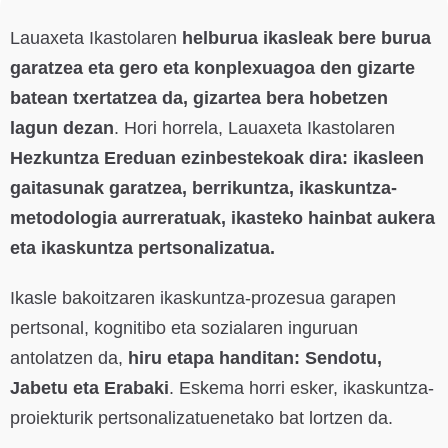
Lauaxeta Ikastolaren
helburua ikasleak bere burua
garatzea eta gero eta konplexuagoa den gizarte
batean txertatzea da, gizartea bera hobetzen
lagun dezan
. Hori horrela, Lauaxeta Ikastolaren
Hezkuntza Ereduan ezinbestekoak dira: ikasleen
gaitasunak garatzea, berrikuntza, ikaskuntza-
metodologia aurreratuak, ikasteko hainbat aukera
eta ikaskuntza pertsonalizatua.
Ikasle bakoitzaren ikaskuntza-prozesua garapen
pertsonal, kognitibo eta sozialaren inguruan
antolatzen da,
hiru etapa handitan: Sendotu,
Jabetu eta Erabaki
. Eskema horri esker, ikaskuntza-
proiekturik pertsonalizatuenetako bat lortzen da.