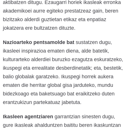
aktibatzen ditugu. Ezaugarri horiek ikasleak erronka
akademikoei aurre egiteko prestatzeaz gain, beren
bizitzako alderdi guztietan etikaz eta enpatiaz
jokatzera ere bultzatzen dituzte.
Nazioarteko pentsamolde bat
sustatzen dugu,
ikasleei inspirazioa ematen diena, alde batetik,
kulturarteko alderdiei buruzko ezagutza eskuratzeko,
ikuspegi eta errealitate desberdinetatik; eta, bestetik,
balio globalak garatzeko. Ikuspegi horrek aukera
ematen die herritar global gisa jarduteko, mundu
bidezkoago eta baketsuago bat eraikitzeko duten
erantzukizun partekatuaz jabetuta.
Ikasleen agentziaren
garrantzian sinesten dugu,
gure ikasleak ahalduntzen baititu beren ikaskuntzan