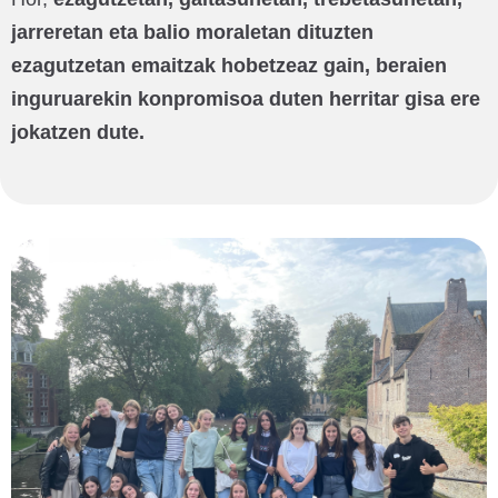
jarreretan eta balio moraletan dituzten
ezagutzetan emaitzak hobetzeaz gain, beraien
inguruarekin konpromisoa duten herritar gisa ere
jokatzen dute.