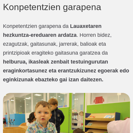
Konpetentzien garapena
Konpetentzien garapena da
Lauaxetaren
hezkuntza-ereduaren ardatza
. Horren bidez,
ezagutzak, gaitasunak, jarrerak, balioak eta
printzipioak eragiteko gaitasuna garatzea da
helburua, ikasleak zenbait testuingurutan
eraginkortasunez eta erantzukizunez egoerak edo
eginkizunak ebazteko gai izan daitezen.