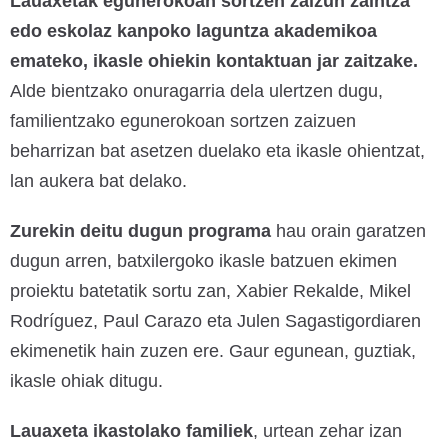
Lauaxetak egunerokoan sortzen zaizun zaintza
edo eskolaz kanpoko laguntza akademikoa
emateko, ikasle ohiekin kontaktuan jar zaitzake.
Alde bientzako onuragarria dela ulertzen dugu,
familientzako egunerokoan sortzen zaizuen
beharrizan bat asetzen duelako eta ikasle ohientzat,
lan aukera bat delako.
Zurekin deitu dugun programa
hau orain garatzen
dugun arren, batxilergoko ikasle batzuen ekimen
proiektu batetatik sortu zan, Xabier Rekalde, Mikel
Rodríguez, Paul Carazo eta Julen Sagastigordiaren
ekimenetik hain zuzen ere. Gaur egunean, guztiak,
ikasle ohiak ditugu.
Lauaxeta ikastolako familiek
, urtean zehar izan