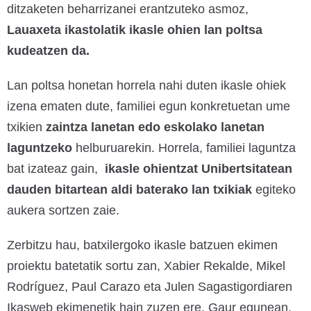
ditzaketen beharrizanei erantzuteko asmoz,
Lauaxeta ikastolatik ikasle ohien lan poltsa
kudeatzen da.
Lan poltsa honetan horrela nahi duten ikasle ohiek
izena ematen dute, familiei egun konkretuetan ume
txikien
zaintza lanetan edo eskolako lanetan
laguntzeko
helburuarekin. Horrela, familiei laguntza
bat izateaz gain,
ikasle ohientzat Unibertsitatean
dauden bitartean aldi baterako lan txikiak
egiteko
aukera sortzen zaie.
Zerbitzu hau, batxilergoko ikasle batzuen ekimen
proiektu batetatik sortu zan, Xabier Rekalde, Mikel
Rodríguez, Paul Carazo eta Julen Sagastigordiaren
Ikasweb ekimenetik hain zuzen ere. Gaur egunean,