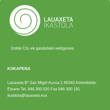
Doble Clic-ek garatutako webgunea
KOKAPENA
Lauaxeta Bº San Migel Auzoa 2
48340 Amorebieta-
Etxano
Tel.
946 300 020
Fax 946 300 181
ikastola@lauaxeta.eus