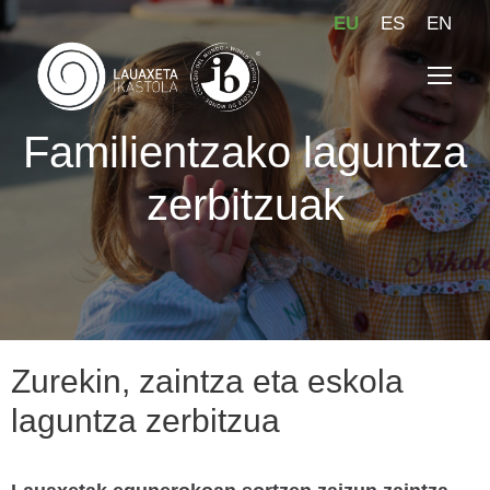
EU
ES
EN
Familientzako laguntza
zerbitzuak
Zurekin, zaintza eta eskola
laguntza zerbitzua