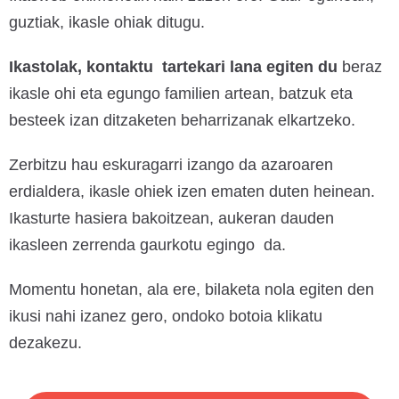
guztiak, ikasle ohiak ditugu.
Ikastolak, kontaktu tartekari lana egiten du
beraz
ikasle ohi eta egungo familien artean, batzuk eta
besteek izan ditzaketen beharrizanak elkartzeko.
Zerbitzu hau eskuragarri izango da azaroaren
erdialdera, ikasle ohiek izen ematen duten heinean.
Ikasturte hasiera bakoitzean, aukeran dauden
ikasleen zerrenda gaurkotu egingo da.
Momentu honetan, ala ere, bilaketa nola egiten den
ikusi nahi izanez gero, ondoko botoia klikatu
dezakezu.