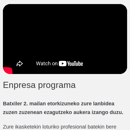
Enpresa programa
Batxiler 2. mailan etorkizuneko zure lanbidea
zuzen zuzenean ezagutzeko aukera izango duzu.
Zure ikasketekin loturiko profesional batekin bere