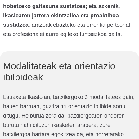
hobetzeko gaitasuna sustatzea; eta azkenik
,
ikaslearen jarrera ekintzailea eta proaktiboa
sustatzea
, arazoak ebazteko eta erronka pertsonal
eta profesionalei aurre egiteko funtsezkoa baita.
Modalitateak eta orientazio
ibilbideak
Lauaxeta Ikastolan, batxilergoko 3 modalitateez gain,
hauen barruan, guztira 11 orientazio ibilbide sortu
ditugu. Helburua zera da, batxilergoaren ondoren
burutu nahi dituzun ikasketen arabera, zure
batxilergoa hartara egokitzea da, eta horretarako