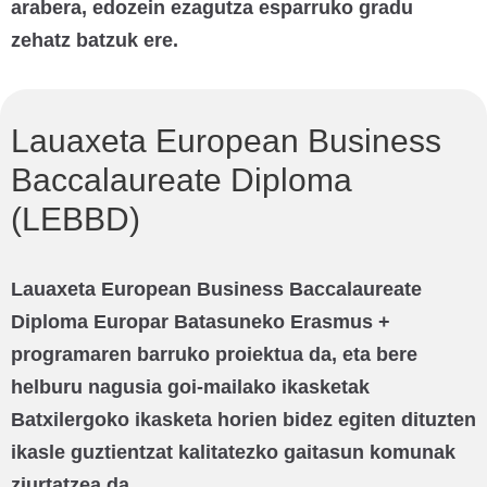
arabera, edozein ezagutza esparruko gradu
zehatz batzuk ere.
Lauaxeta European Business
Baccalaureate Diploma
(LEBBD)
Lauaxeta European Business Baccalaureate
Diploma Europar Batasuneko Erasmus +
programaren barruko proiektua da, eta bere
helburu nagusia goi-mailako ikasketak
Batxilergoko ikasketa horien bidez egiten dituzten
ikasle guztientzat kalitatezko gaitasun komunak
ziurtatzea da.