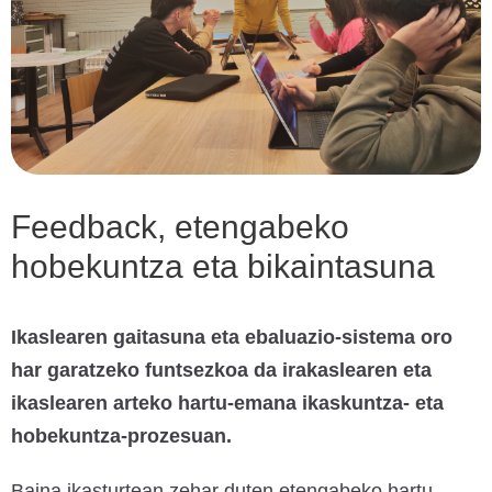
Feedback, etengabeko
hobekuntza eta bikaintasuna
Ikaslearen gaitasuna eta ebaluazio-sistema oro
har garatzeko funtsezkoa da irakaslearen eta
ikaslearen arteko hartu-emana ikaskuntza- eta
hobekuntza-prozesuan.
Baina ikasturtean zehar duten etengabeko hartu-