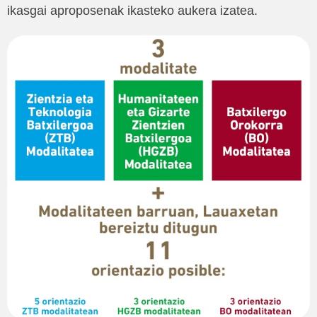
ikasgai aproposenak ikasteko aukera izatea.