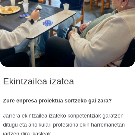
Ekintzailea izatea
Zure enpresa proiektua sortzeko gai zara?
Jarrera ekintzailea izateko konpetentziak garatzen
ditugu eta aholkulari profesionalekin harremanetan
jartzen dira ikasleak.