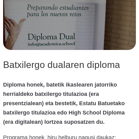
Batxilergo dualaren diploma
Diploma honek, batetik ikaslearen jatorriko
herrialdeko batxilergo titulazioa (era
presentzialean) eta bestetik, Estatu Batuetako
batxilergo titulazioa edo High School Diploma
(era digitalean) lortzea suposatzen du.
Programa honek, hiru helburu nagusi daukaz: