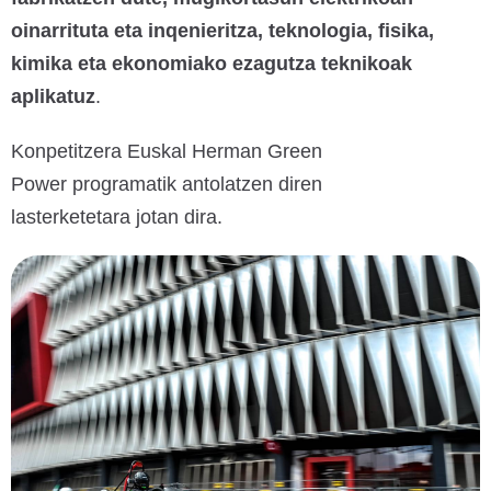
oinarrituta eta inqenieritza, teknologia, fisika,
kimika eta ekonomiako ezagutza teknikoak
aplikatuz
.
Konpetitzera Euskal Herman Green
Power programatik antolatzen diren
lasterketetara jotan dira.