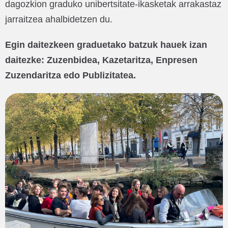
dagozkion graduko unibertsitate-ikasketak arrakastaz
jarraitzea ahalbidetzen du.
Egin daitezkeen graduetako batzuk hauek izan
daitezke: Zuzenbidea, Kazetaritza, Enpresen
Zuzendaritza edo Publizitatea.