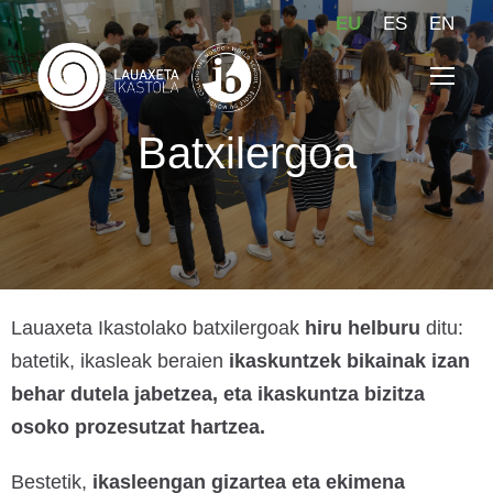
EU
ES
EN
Batxilergoa
Lauaxeta Ikastolako batxilergoak
hiru helburu
ditu:
batetik, ikasleak beraien
ikaskuntzek bikainak izan
behar dutela jabetzea, eta ikaskuntza bizitza
osoko prozesutzat hartzea.
Bestetik,
ikasleengan gizartea eta ekimena