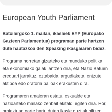
European Youth Parliament
Batxilergoko 1. mailan, ikasleek EYP (Europako
Gazteen Parlamentua) programan parte hartzen
dute hautazkoa den Speaking ikasgaiaren bidez
.
Programa horretan gizarteko eta munduko politika
eta ekonomiako gaiak lantzen dira, eta Nazio Batuen
ereduari jarraituz, eztabaida, argudiaketa, entzute
aktiboa edo oratoria balioak erakusten dira.
Programaren amaieran estatu, eskualde eta
nazioarteko mailako zenbait ekitaldi egiten dira. Hor,
proiektuan parte hartu duten ikasle guztiak biltzen