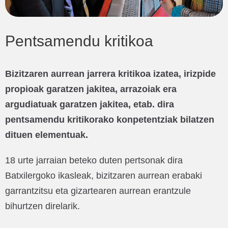
Pentsamendu kritikoa
Bizitzaren aurrean jarrera kritikoa izatea, irizpide
propioak garatzen jakitea, arrazoiak era
argudiatuak garatzen jakitea, etab. dira
pentsamendu kritikorako konpetentziak bilatzen
dituen elementuak.
18 urte jarraian beteko duten pertsonak dira
Batxilergoko ikasleak, bizitzaren aurrean erabaki
garrantzitsu eta gizartearen aurrean erantzule
bihurtzen direlarik.