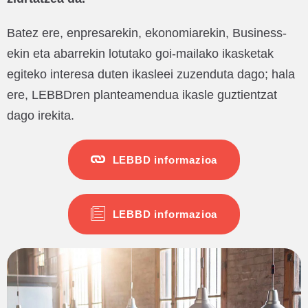
Batez ere, enpresarekin, ekonomiarekin, Business-
ekin eta abarrekin lotutako goi-mailako ikasketak
egiteko interesa duten ikasleei zuzenduta dago; hala
ere, LEBBDren planteamendua ikasle guztientzat
dago irekita.
LEBBD informazioa
LEBBD informazioa