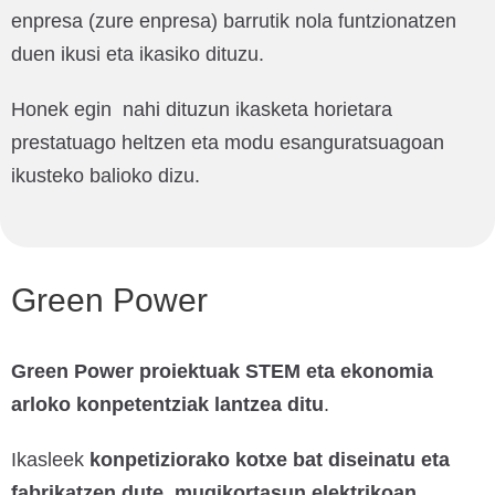
enpresa (zure enpresa) barrutik nola funtzionatzen
duen ikusi eta ikasiko dituzu.
Honek egin nahi dituzun ikasketa horietara
prestatuago heltzen eta modu esanguratsuagoan
ikusteko balioko dizu.
Green Power
Green Power proiektuak STEM eta ekonomia
arloko konpetentziak lantzea ditu
.
Ikasleek
konpetiziorako kotxe bat diseinatu eta
fabrikatzen dute, mugikortasun elektrikoan