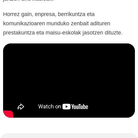
Horrez gain, enpresa, berrikuntza eta
komunikazioaren munduko zenbait adituren
prestakuntza eta maisu-eskolak jasotzen dituzte.