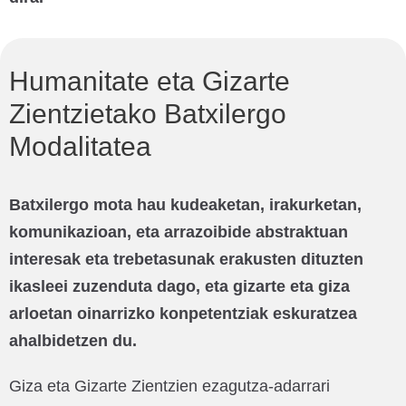
Humanitate eta Gizarte
Zientzietako Batxilergo
Modalitatea
Batxilergo mota hau kudeaketan, irakurketan,
komunikazioan, eta arrazoibide abstraktuan
interesak eta trebetasunak erakusten dituzten
ikasleei zuzenduta dago, eta gizarte eta giza
arloetan oinarrizko konpetentziak eskuratzea
ahalbidetzen du.
Giza eta Gizarte Zientzien ezagutza-adarrari