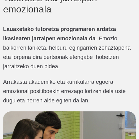
emozionala
Lauaxetako tutoretza programaren ardatza
ikaslearen jarraipen emozionala da
. Emozio
baikorren lanketa, helburu egingarrien zehaztapena
eta lorpena dira pertsonak etengabe hobetzen
jarraitzeko duen bidea.
Arrakasta akademiko eta kurrikularra egoera
emozional positiboekin errezago lortzen dela uste
dugu eta horren alde egiten da lan.