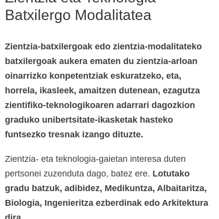
Batxilergo Modalitatea
Zientzia-batxilergoak edo zientzia-modalitateko
batxilergoak aukera ematen du zientzia-arloan
oinarrizko konpetentziak eskuratzeko, eta,
horrela, ikasleek, amaitzen dutenean, ezagutza
zientifiko-teknologikoaren adarrari dagozkion
graduko unibertsitate-ikasketak hasteko
funtsezko tresnak izango dituzte.
Zientzia- eta teknologia-gaietan interesa duten
pertsonei zuzenduta dago, batez ere.
Lotutako
gradu batzuk, adibidez, Medikuntza, Albaitaritza,
Biologia, Ingenieritza ezberdinak edo Arkitektura
dira.