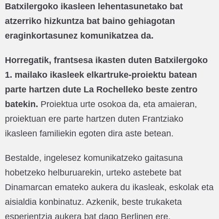
Batxilergoko ikasleen lehentasunetako bat
atzerriko hizkuntza bat baino gehiagotan
eraginkortasunez komunikatzea da.
Horregatik, frantsesa ikasten duten Batxilergoko
1. mailako ikasleek elkartruke-proiektu batean
parte hartzen dute La Rochelleko beste zentro
batekin.
Proiektua urte osokoa da, eta amaieran,
proiektuan ere parte hartzen duten Frantziako
ikasleen familiekin egoten dira aste betean.
Bestalde, ingelesez komunikatzeko gaitasuna
hobetzeko helburuarekin, urteko astebete bat
Dinamarcan emateko aukera du ikasleak, eskolak eta
aisialdia konbinatuz. Azkenik, beste trukaketa
esperientzia aukera bat dago Berlinen ere.