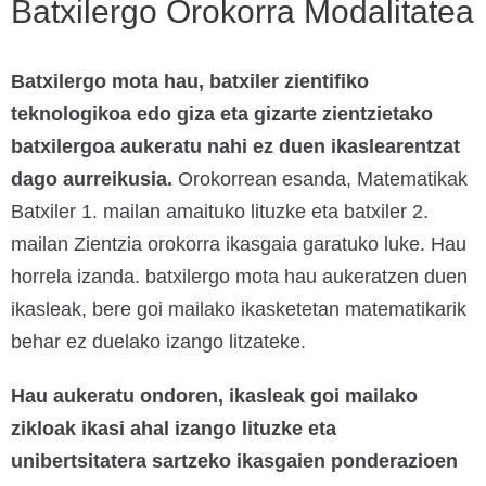
Batxilergo Orokorra Modalitatea
Batxilergo mota hau, batxiler zientifiko
teknologikoa edo giza eta gizarte zientzietako
batxilergoa aukeratu nahi ez duen ikaslearentzat
dago aurreikusia.
Orokorrean esanda, Matematikak
Batxiler 1. mailan amaituko lituzke eta batxiler 2.
mailan Zientzia orokorra ikasgaia garatuko luke. Hau
horrela izanda. batxilergo mota hau aukeratzen duen
ikasleak, bere goi mailako ikasketetan matematikarik
behar ez duelako izango litzateke.
Hau aukeratu ondoren, ikasleak goi mailako
zikloak ikasi ahal izango lituzke eta
unibertsitatera sartzeko ikasgaien ponderazioen