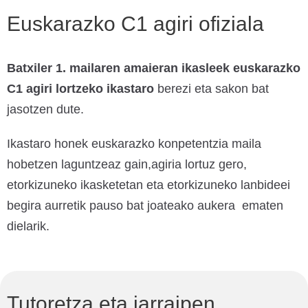
Euskarazko C1 agiri ofiziala
Batxiler 1. mailaren amaieran ikasleek euskarazko
C1 agiri lortzeko ikastaro
berezi eta sakon bat
jasotzen dute.
Ikastaro honek euskarazko konpetentzia maila
hobetzen laguntzeaz gain,agiria lortuz gero,
etorkizuneko ikasketetan eta etorkizuneko lanbideei
begira aurretik pauso bat joateako aukera ematen
dielarik.
Tutoretza eta jarraipen