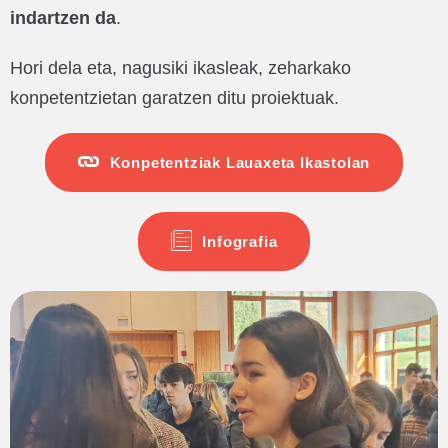
indartzen da
.
Hori dela eta, nagusiki ikasleak, zeharkako
konpetentzietan garatzen ditu proiektuak.
Konpetentziak Lauaxeta Ikastolan
Infografia