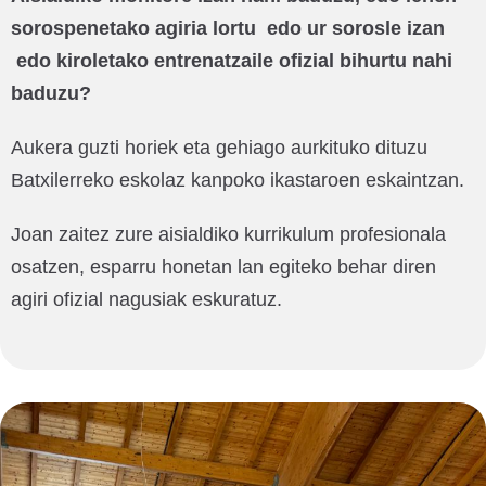
sorospenetako agiria lortu edo ur sorosle izan
edo kiroletako entrenatzaile ofizial bihurtu nahi
baduzu?
Aukera guzti horiek eta gehiago aurkituko dituzu
Batxilerreko eskolaz kanpoko ikastaroen eskaintzan.
Joan zaitez zure aisialdiko kurrikulum profesionala
osatzen, esparru honetan lan egiteko behar diren
agiri ofizial nagusiak eskuratuz.