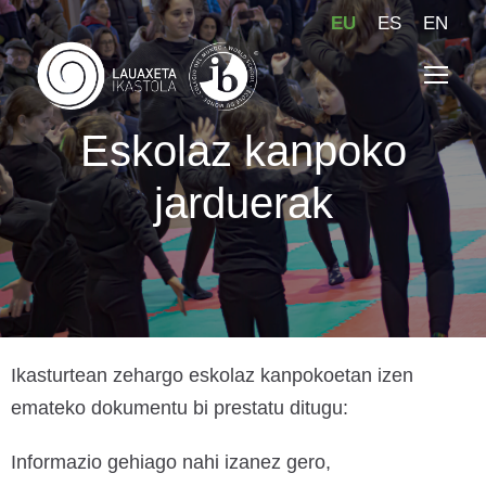
EU
ES
EN
Eskolaz kanpoko
jarduerak
Ikasturtean zehargo eskolaz kanpokoetan izen
emateko dokumentu bi prestatu ditugu:
Informazio gehiago nahi izanez gero,