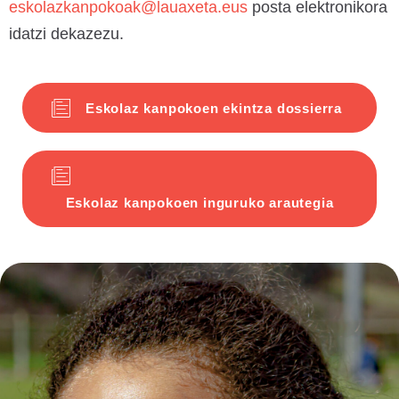
eskolazkanpokoak@lauaxeta.eus
posta elektronikora
idatzi dekazezu.
Eskolaz kanpokoen ekintza dossierra
Eskolaz kanpokoen inguruko arautegia