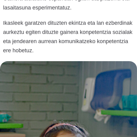
lasaitasuna esperimentatuz.
Ikasleek garatzen dituzten ekintza eta lan ezberdinak
aurkeztu egiten dituzte gainera konpetentzia sozialak
eta jendearen aurrean komunikatzeko konpetentzia
ere hobetuz.