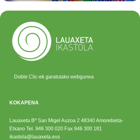
Doble Clic-ek garatutako webgunea
KOKAPENA
Lauaxeta Bº San Migel Auzoa 2
48340 Amorebieta-
Etxano
Tel.
946 300 020
Fax 946 300 181
ikastola@lauaxeta.eus