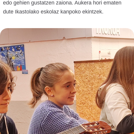
edo gehien gustatzen zaiona. Aukera hori ematen
dute Ikastolako eskolaz kanpoko ekintzek.