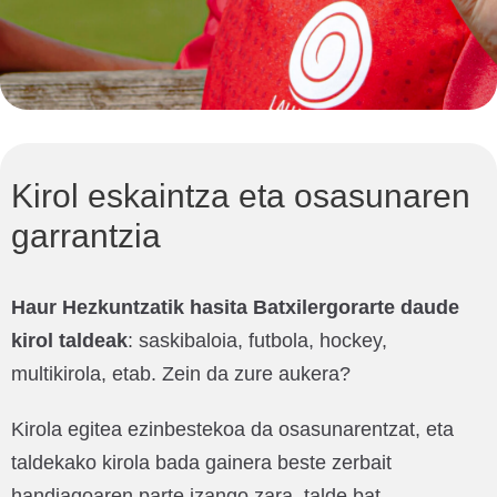
Kirol eskaintza eta osasunaren
garrantzia
Haur Hezkuntzatik hasita Batxilergorarte daude
kirol taldeak
: saskibaloia, futbola, hockey,
multikirola, etab. Zein da zure aukera?
Kirola egitea ezinbestekoa da osasunarentzat, eta
taldekako kirola bada gainera beste zerbait
handiagoaren parte izango zara, talde bat.