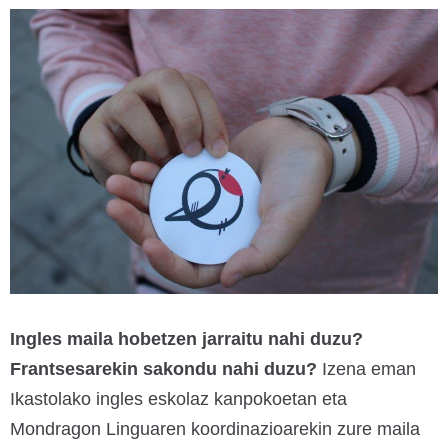
Ingles maila hobetzen jarraitu nahi duzu?
Frantsesarekin sakondu nahi duzu?
Izena eman
Ikastolako ingles eskolaz kanpokoetan eta
Mondragon Linguaren koordinazioarekin zure maila