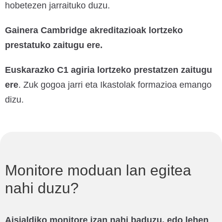
hobetezen jarraituko duzu.
Gainera Cambridge akreditazioak lortzeko
prestatuko zaitugu ere.
Euskarazko C1 agiria lortzeko prestatzen zaitugu
ere
. Zuk gogoa jarri eta Ikastolak formazioa emango
dizu.
Monitore moduan lan egitea
nahi duzu?
Aisialdiko monitore izan nahi baduzu, edo lehen