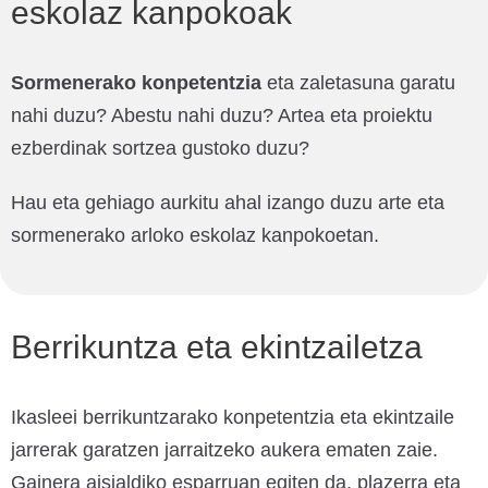
eskolaz kanpokoak
Sormenerako konpetentzia
eta zaletasuna garatu
nahi duzu? Abestu nahi duzu? Artea eta proiektu
ezberdinak sortzea gustoko duzu?
Hau eta gehiago aurkitu ahal izango duzu arte eta
sormenerako arloko eskolaz kanpokoetan.
Berrikuntza eta ekintzailetza
Ikasleei berrikuntzarako konpetentzia eta ekintzaile
jarrerak garatzen jarraitzeko aukera ematen zaie.
Gainera aisialdiko esparruan egiten da, plazerra eta