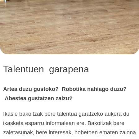
Talentuen garapena
Artea duzu gustoko? Robotika nahiago duzu?
Abestea gustatzen zaizu?
Ikasle bakoitzak bere talentua garatzeko aukera du
ikasketa esparru informalean ere. Bakoitzak bere
zaletasunak, bere interesak, hobetoen ematen zaiona