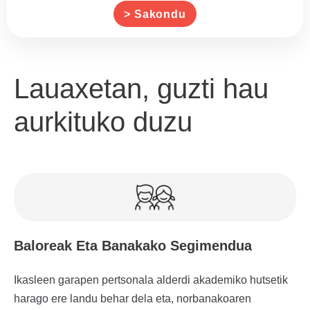
> Sakondu
Lauaxetan, guzti hau
aurkituko duzu
Baloreak Eta Banakako Segimendua
Ikasleen garapen pertsonala alderdi akademiko hutsetik
harago ere landu behar dela eta, norbanakoaren