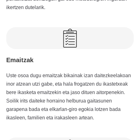
ikertzen dutelarik.
Emaitzak
Uste osoa dugu emaitzak bikainak izan daitezkeelakoan
inor atzean utzi gabe, eta hala frogatzen du ikastetxeak
bere ikasketa emaitzekin eta jaso dituen aitorpenekin.
Soilik irits daiteke horraino helburua gaitasunen
garapena bada eta elkarlan-giro egokia lotzen bada
ikasleen, familien eta irakasleen artean.