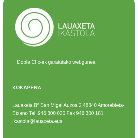
Doble Clic-ek garatutako webgunea
KOKAPENA
Lauaxeta Bº San Migel Auzoa 2
48340 Amorebieta-
Etxano
Tel.
946 300 020
Fax 946 300 181
ikastola@lauaxeta.eus