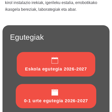
kirol instalazio irekiak, igerileku estalia, errobotikako
ikasgela bereziak, laborategiak eta abar.
Egutegiak
Eskola egutegia 2026-2027
0-1 urte egutegia 2026-2027