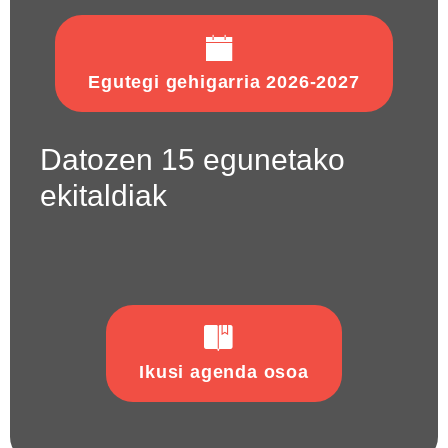
Egutegi gehigarria 2026-2027
Datozen 15 egunetako
ekitaldiak
Ikusi agenda osoa