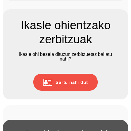
Ikasle ohientzako
zerbitzuak
Ikasle ohi bezela dituzun zerbitzuetaz baliatu
nahi?
Sartu nahi dut