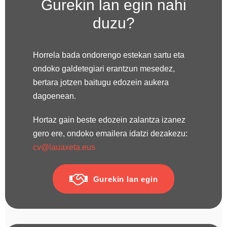
Gurekin lan egin nahi
duzu?
Horrela bada ondorengo estekan sartu eta
ondoko galdetegiari erantzun mesedez,
bertara jotzen baitugu edozein aukera
dagoenean.
Hortaz gain beste edozein zalantza izanez
gero ere, ondoko emailera idatzi dezakezu:
cv@lauaxeta.eus
Gurekin lan egin