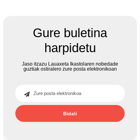
Gure buletina
harpidetu
Jaso itzazu Lauaxeta Ikastolaren nobedade
guztiak ostiralero zure posta elektronikoan