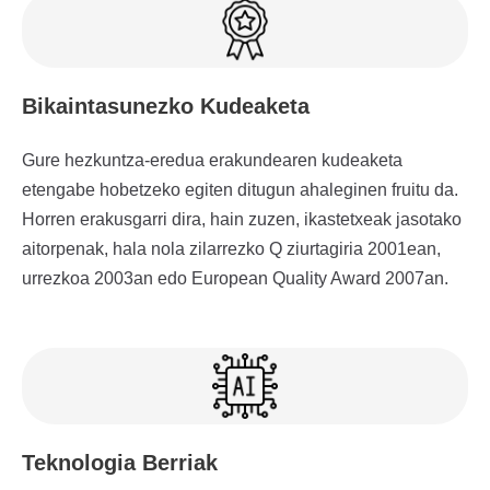
Bikaintasunezko Kudeaketa
Gure hezkuntza-eredua erakundearen kudeaketa
etengabe hobetzeko egiten ditugun ahaleginen fruitu da.
Horren erakusgarri dira, hain zuzen, ikastetxeak jasotako
aitorpenak, hala nola zilarrezko Q ziurtagiria 2001ean,
urrezkoa 2003an edo European Quality Award 2007an.
Teknologia Berriak