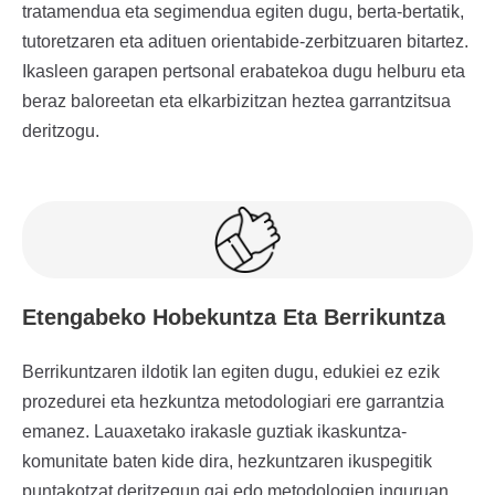
tratamendua eta segimendua egiten dugu, berta-bertatik,
tutoretzaren eta adituen orientabide-zerbitzuaren bitartez.
Ikasleen garapen pertsonal erabatekoa dugu helburu eta
beraz baloreetan eta elkarbizitzan heztea garrantzitsua
deritzogu.
Etengabeko Hobekuntza Eta Berrikuntza
Berrikuntzaren ildotik lan egiten dugu, edukiei ez ezik
prozedurei eta hezkuntza metodologiari ere garrantzia
emanez. Lauaxetako irakasle guztiak ikaskuntza-
komunitate baten kide dira, hezkuntzaren ikuspegitik
puntakotzat deritzegun gai edo metodologien inguruan