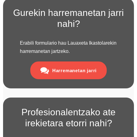
Gurekin harremanetan jarri
nahi?
Erabili formulario hau Lauaxeta Ikastolarekin
harremanetan jartzeko.
Harremanetan jarri
Profesionalentzako ate
irekietara etorri nahi?