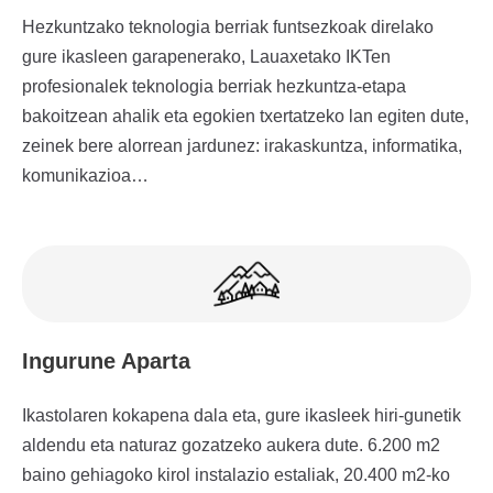
Hezkuntzako teknologia berriak funtsezkoak direlako
gure ikasleen garapenerako, Lauaxetako IKTen
profesionalek teknologia berriak hezkuntza-etapa
bakoitzean ahalik eta egokien txertatzeko lan egiten dute,
zeinek bere alorrean jardunez: irakaskuntza, informatika,
komunikazioa…
Ingurune Aparta
Ikastolaren kokapena dala eta, gure ikasleek hiri-gunetik
aldendu eta naturaz gozatzeko aukera dute. 6.200 m2
baino gehiagoko kirol instalazio estaliak, 20.400 m2-ko