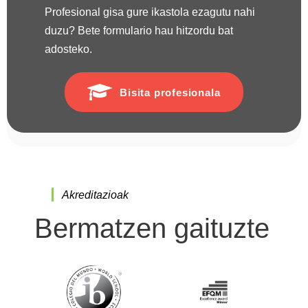
Profesional gisa gure ikastola ezagutu nahi
duzu? Bete formulario hau hitzordu bat
adosteko.
Bisita profesionala
Akreditazioak
Bermatzen gaituzte