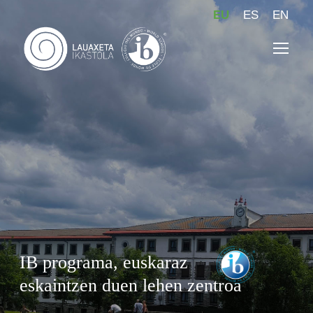
EU
ES
EN
IB programa, euskaraz
eskaintzen duen lehen zentroa