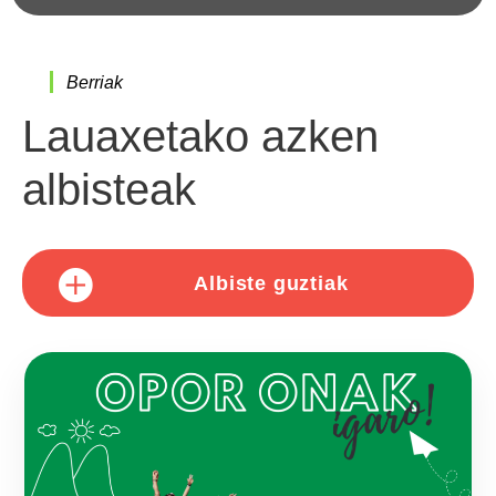
Berriak
Lauaxetako azken
albisteak
Albiste guztiak