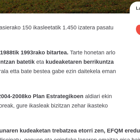
L
hasierako 150 ikasleetatik 1.450 izatera pasatu
1988tik 1993rako bitartea.
Tarte honetan arlo
ntzan batetik
eta
kudeaketaren berrikuntza
rala etta bate bestea gabe ezin daitekela eman
2004-2008ko Plan Estrategikoen
aldiari ekin
oreak, gure ikasleak bizitzan zehar ikasteko
unaren kudeaketan trebatzea etorri zen, EFQM eredua