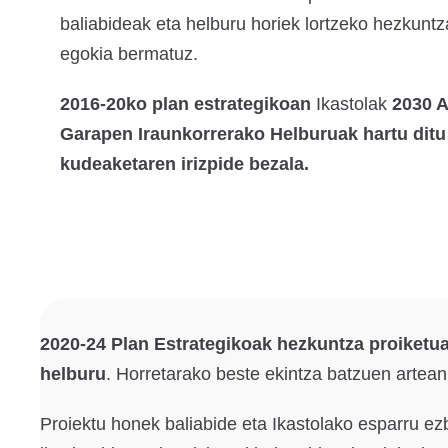
baliabideak eta helburu horiek lortzeko hezkunt
egokia bermatuz.
2016-20ko plan estrategikoan
Ikastolak
2030 A
Garapen Iraunkorrerako Helburuak hartu ditu 
kudeaketaren irizpide bezala.
2020-24 Plan Estrategikoak hezkuntza proiketua
helburu
. Horretarako beste ekintza batzuen artea
Proiektu honek baliabide eta Ikastolako esparru ez