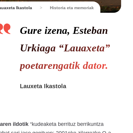
auaxeta Ikastola
>
Historia eta memoriak
Gure izena, Esteban
Urkiaga “Lauaxeta”
poetarengatik dator.
Lauxeta Ikastola
ren ildotik
“kudeaketa berrituz berrikuntza