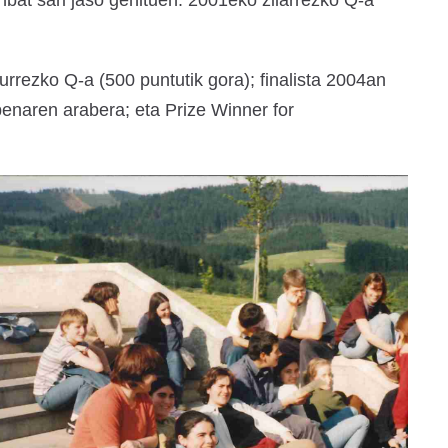
bat sari jaso genituen: 2001eko zilarrezko Q-a
urrezko Q-a (500 puntutik gora); finalista 2004an
enaren arabera; eta Prize Winner for