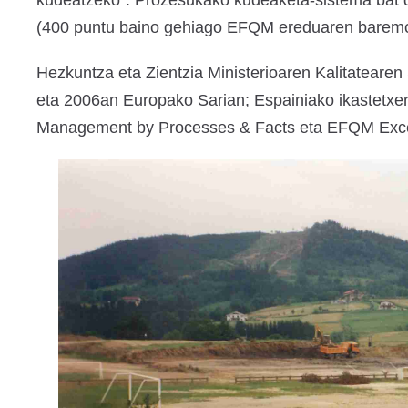
kudeatzeko”. Prozesukako kudeaketa-sistema bat di
(400 puntu baino gehiago EFQM ereduaren barem
Hezkuntza eta Zientzia Ministerioaren Kalitatearen
eta 2006an Europako Sarian; Espainiako ikastetxer
Management by Processes & Facts eta EFQM Exce