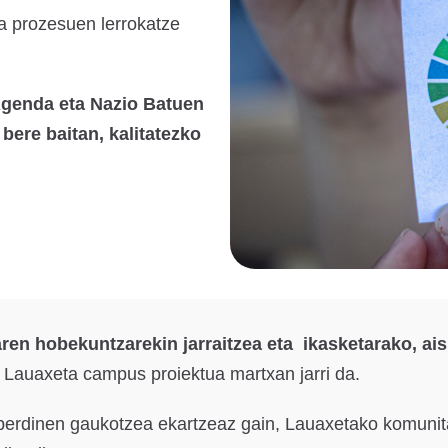
za prozesuen lerrokatze
genda eta Nazio Batuen
bere baitan, kalitatezko
ren hobekuntzarekin jarraitzea eta
ikasketarako, ais
n Lauaxeta campus proiektua martxan jarri da.
berdinen gaukotzea ekartzeaz gain, Lauaxetako komunitat