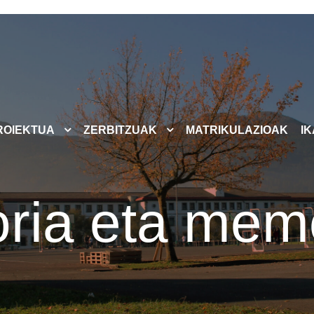
ROIEKTUA
ZERBITZUAK
MATRIKULAZIOAK
I
oria eta mem