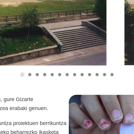
n
, gure Gizarte
tzea erabaki genuen.
ntza proiektuen berrikuntza
zeko beharrezko ikasketa