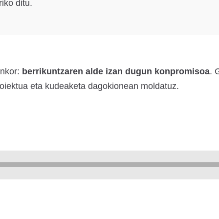
iko ditu.
unkor:
berrikuntzaren alde izan dugun konpromisoa
. 
roiektua eta kudeaketa dagokionean moldatuz.