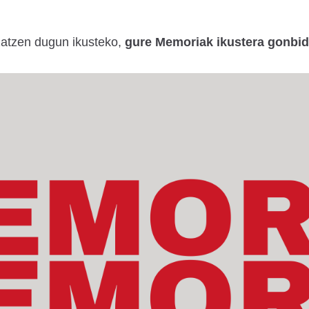
zatzen dugun ikusteko,
gure Memoriak ikustera gonbid