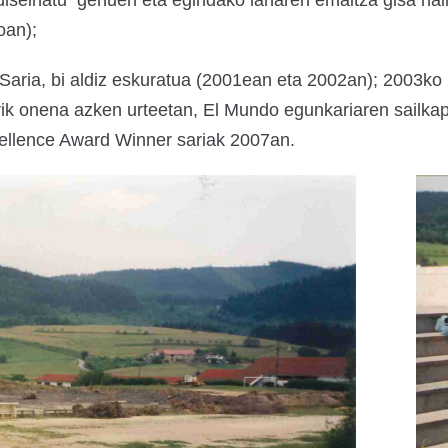
seinatu genuen eta egindako lanaren emaitza gisa hain
oan);
 Saria, bi aldiz eskuratua (2001ean eta 2002an); 2003ko 
ik onena azken urteetan, El Mundo egunkariaren sailkap
llence Award Winner sariak 2007an.