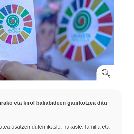
irako eta kirol baliabideen gaurkotzea ditu
ea osatzen duten ikasle, irakasle, familia eta