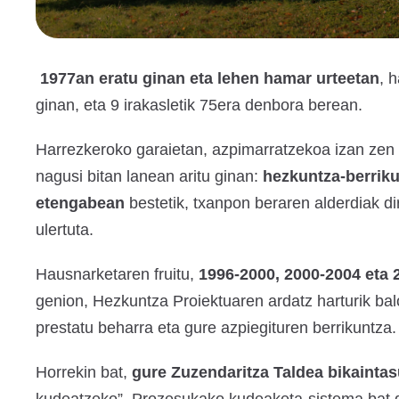
1977an eratu ginan eta lehen hamar urteetan
, 
ginan, eta 9 irakasletik 75era denbora berean.
Harrezkeroko garaietan, azpimarratzekoa izan zen
nagusi bitan lanean aritu ginan:
hezkuntza-berriku
etengabean
bestetik, txanpon beraren alderdiak di
ulertuta.
Hausnarketaren fruitu,
1996-2000, 2000-2004 eta 
genion, Hezkuntza Proiektuaren ardatz harturik bal
prestatu beharra eta gure azpiegituren berrikuntza.
Horrekin bat,
gure Zuzendaritza Taldea bikaintas