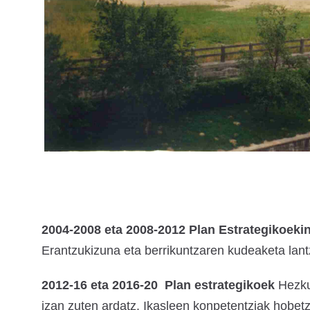
2004-2008 eta 2008-2012 Plan Estrategikoeki
Erantzukizuna eta berrikuntzaren kudeaketa lan
2012-16 eta 2016-20 Plan estrategikoek
Hezku
izan zuten ardatz. Ikasleen konpetentziak hobet