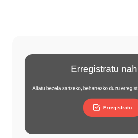
Erregistratu nah
Aliatu bezela sartzeko, beharrezko duzu erregist
Erregistratu