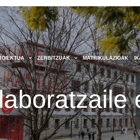
ROIEKTUA
ZERBITZUAK
MATRIKULAZIOAK
I
laboratzaile 