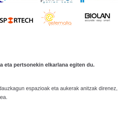
 eta pertsonekin elkarlana egiten du.
a dauzkagun espazioak eta aukerak anitzak direnez,
tea.