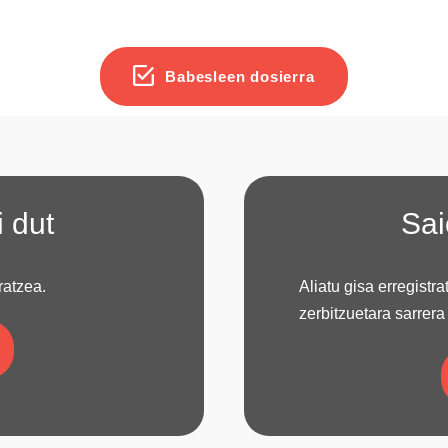
Babesleen dosierra
i dut
Sai
ratzea.
Aliatu gisa erregistr
zerbitzuetara sarrera