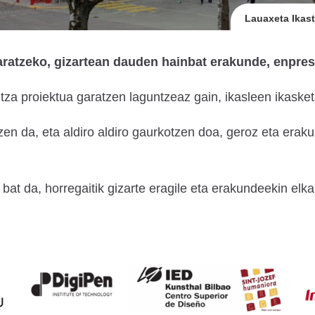
Lauaxeta Ikast
aratzeko, gizartean dauden hainbat erakunde, enpresa
a proiektua garatzen laguntzeaz gain, ikasleen ikasket
n da, eta aldiro aldiro gaurkotzen doa, geroz eta eraku
 bat da, horregaitik gizarte eragile eta erakundeekin el