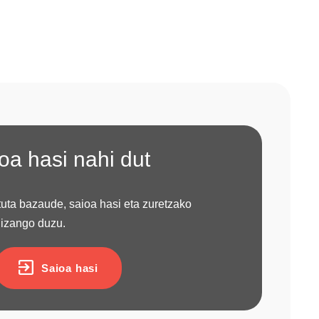
oa hasi nahi dut
atuta bazaude, saioa hasi eta zuretzako
 izango duzu.
Saioa hasi