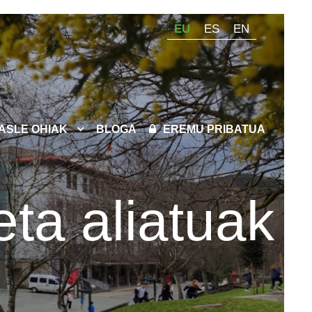
EU
ES
EN
KASLE OHIAK
BLOGA
EREMU PRIBATUA
eta aliatuak