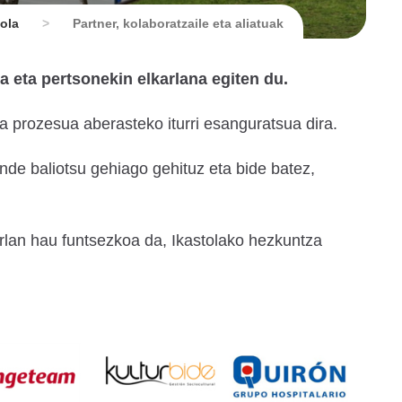
ola
>
Partner, kolaboratzaile eta aliatuak
 eta pertsonekin elkarlana egiten du.
a prozesua aberasteko iturri esanguratsua dira.
nde baliotsu gehiago gehituz eta bide batez,
karlan hau funtsezkoa da, Ikastolako hezkuntza