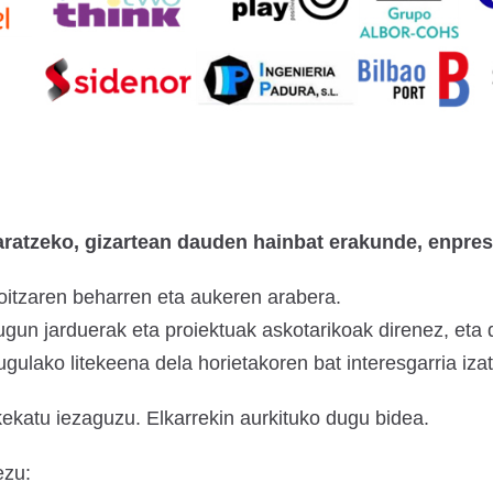
aratzeko, gizartean dauden hainbat erakunde, enpresa
oitzaren beharren eta aukeren arabera.
itugun jarduerak eta proiektuak askotarikoak direnez, et
ugulako litekeena dela horietakoren bat interesgarria iza
katu iezaguzu. Elkarrekin aurkituko dugu bidea.
ezu: