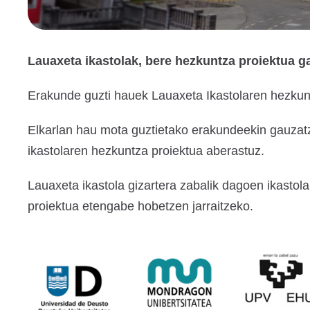
Lauaxeta ikastolak, bere hezkuntza proiektua g
Erakunde guzti hauek Lauaxeta Ikastolaren hezkuntz
Elkarlan hau mota guztietako erakundeekin gauzatze
ikastolaren hezkuntza proiektua aberastuz.
Lauaxeta ikastola gizartera zabalik dagoen ikastola
proiektua etengabe hobetzen jarraitzeko.