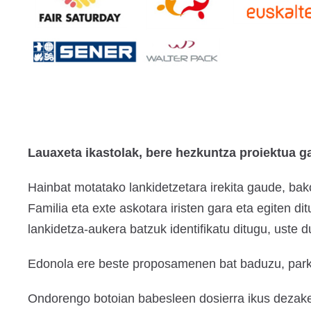
Lauaxeta ikastolak, bere hezkuntza proiektua g
Hainbat motatako lankidetzetara irekita gaude, bak
Familia eta exte askotara iristen gara eta egiten d
lankidetza-aukera batzuk identifikatu ditugu, uste d
Edonola ere beste proposamenen bat baduzu, parke
Ondorengo botoian babesleen dosierra ikus dezak