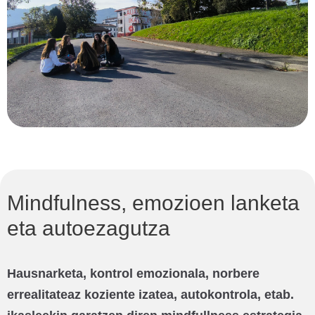
Mindfulness, emozioen lanketa
eta autoezagutza
Hausnarketa, kontrol emozionala, norbere
errealitateaz koziente izatea, autokontrola, etab.