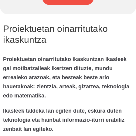
Proiektuetan oinarritutako
ikaskuntza
Proiektuetan oinarritutako ikaskuntzan ikasleek
gai motibatzaileak ikertzen dituzte, mundu
errealeko arazoak, eta besteak beste arlo
hauetakoak: zientzia, arteak, gizartea, teknologia
edo matematika.
Ikasleek taldeka lan egiten dute, eskura duten
teknologia eta hainbat informazio-iturri erabiliz
zenbait lan egiteko.