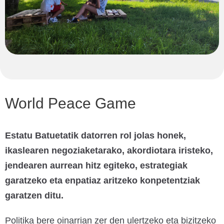
World Peace Game
Estatu Batuetatik datorren rol jolas honek,
ikaslearen negoziaketarako, akordiotara iristeko,
jendearen aurrean hitz egiteko, estrategiak
garatzeko eta enpatiaz aritzeko konpetentziak
garatzen ditu.
Politika bere oinarrian zer den ulertzeko eta bizitzeko