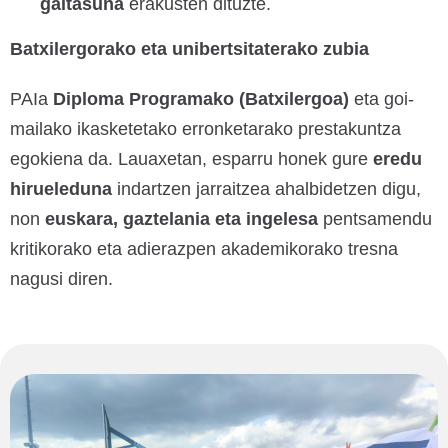
gaitasuna
erakusten dituzte.
Batxilergorako eta unibertsitaterako zubia
PAIa
Diploma Programako (Batxilergoa)
eta goi-
mailako ikasketetako erronketarako prestakuntza
egokiena da. Lauaxetan, esparru honek gure
eredu
hirueleduna
indartzen jarraitzea ahalbidetzen digu,
non
euskara, gaztelania eta ingelesa
pentsamendu
kritikorako eta adierazpen akademikorako tresna
nagusi diren.