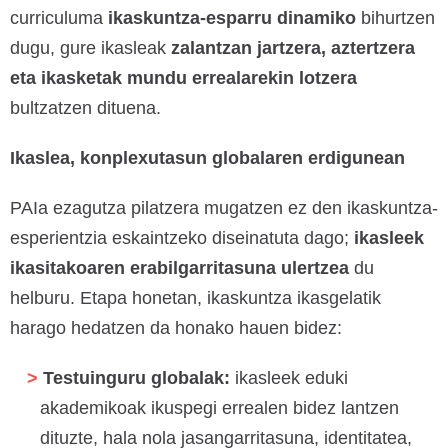
curriculuma
ikaskuntza-esparru dinamiko
bihurtzen
dugu, gure ikasleak
zalantzan jartzera, aztertzera
eta ikasketak mundu errealarekin lotzera
bultzatzen dituena.
Ikaslea, konplexutasun globalaren erdigunean
PAIa ezagutza pilatzera mugatzen ez den ikaskuntza-
esperientzia eskaintzeko diseinatuta dago;
ikasleek
ikasitakoaren erabilgarritasuna ulertzea
du
helburu. Etapa honetan, ikaskuntza ikasgelatik
harago hedatzen da honako hauen bidez:
Testuinguru globalak:
ikasleek eduki
akademikoak ikuspegi errealen bidez lantzen
dituzte, hala nola jasangarritasuna, identitatea,