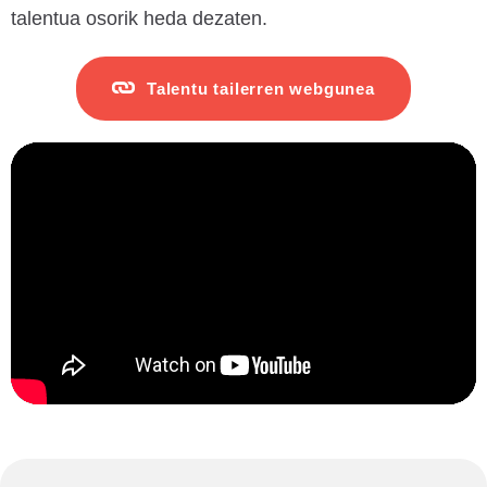
talentua osorik heda dezaten.
Talentu tailerren webgunea