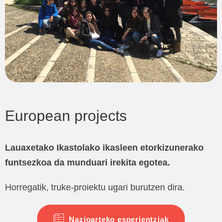
European projects
Lauaxetako Ikastolako ikasleen etorkizunerako
funtsezkoa da munduari irekita egotea.
Horregatik, truke-proiektu ugari burutzen dira.
Nazioarteko esperientziak