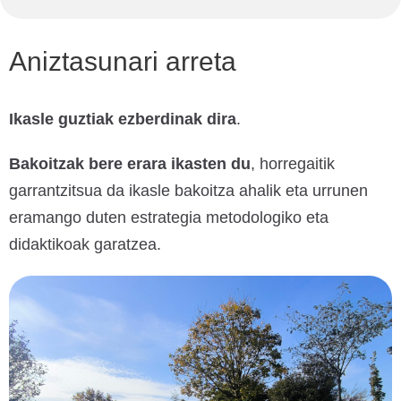
Aniztasunari arreta
Ikasle guztiak ezberdinak dira
.
Bakoitzak bere erara ikasten du
, horregaitik
garrantzitsua da ikasle bakoitza ahalik eta urrunen
eramango duten estrategia metodologiko eta
didaktikoak garatzea.