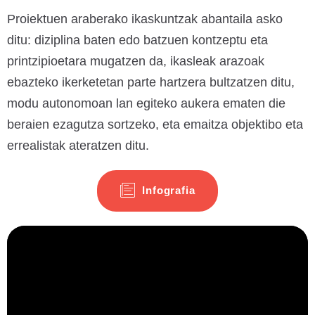
Proiektuen araberako ikaskuntzak abantaila asko
ditu: diziplina baten edo batzuen kontzeptu eta
printzipioetara mugatzen da, ikasleak arazoak
ebazteko ikerketetan parte hartzera bultzatzen ditu,
modu autonomoan lan egiteko aukera ematen die
beraien ezagutza sortzeko, eta emaitza objektibo eta
errealistak ateratzen ditu.
Infografia