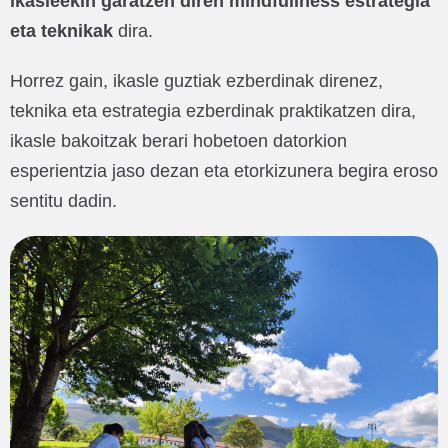
ikasleekin garatzen diren mindfullness estrategia
eta teknikak
dira.
Horrez gain, ikasle guztiak ezberdinak direnez,
teknika eta estrategia ezberdinak praktikatzen dira,
ikasle bakoitzak berari hobetoen datorkion
esperientzia jaso dezan eta etorkizunera begira eroso
sentitu dadin.