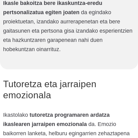
Ikasle bakoitza bere ikaskuntza-eredu
pertsonalizatua egiten joaten
da egindako
proiektuetan, izandako aurrerapenetan eta bere
gaitasunen eta pertsona gisa izandako esperientzien
eta hazkuntzaren garapenean nahi duen
hobekuntzan oinarrituz.
Tutoretza eta jarraipen
emozionala
Ikastolako
tutoretza programaren ardatza
ikaslearen jarraipen emozionala
da. Emozio
baikorren lanketa, helburu egingarrien zehaztapena