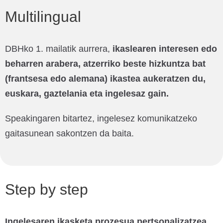
Multilingual
DBHko 1. mailatik aurrera,
ikaslearen interesen edo
beharren arabera, atzerriko beste hizkuntza bat
(frantsesa edo alemana) ikastea aukeratzen du,
euskara, gaztelania eta ingelesaz gain.
Speakingaren bitartez, ingelesez komunikatzeko
gaitasunean sakontzen da baita.
Step by step
Ingelesaren ikasketa prozesua pertsonalizatzea,