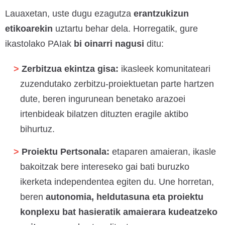
Lauaxetan, uste dugu ezagutza
erantzukizun
etikoarekin
uztartu behar dela. Horregatik, gure
ikastolako PAIak
bi oinarri nagusi
ditu:
Zerbitzua ekintza gisa:
ikasleek komunitateari
zuzendutako zerbitzu-proiektuetan parte hartzen
dute, beren ingurunean benetako arazoei
irtenbideak bilatzen dituzten eragile aktibo
bihurtuz.
Proiektu Pertsonala:
etaparen amaieran, ikasle
bakoitzak bere intereseko gai bati buruzko
ikerketa independentea egiten du. Une horretan,
beren
autonomia, heldutasuna eta proiektu
konplexu bat hasieratik amaierara kudeatzeko