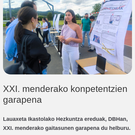
XXI. menderako konpetentzien
garapena
Lauaxeta Ikastolako Hezkuntza ereduak, DBHan,
XXI. menderako gaitasunen garapena du helburu.