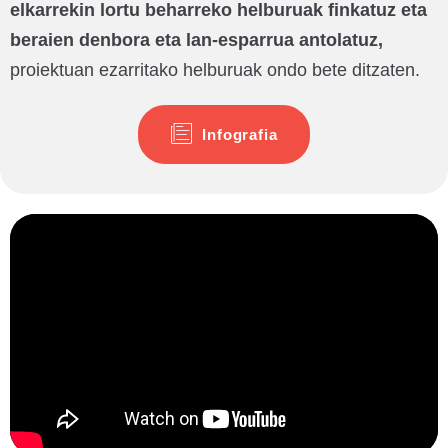
elkarrekin lortu beharreko helburuak finkatuz eta
beraien denbora eta lan-esparrua antolatuz,
proiektuan ezarritako helburuak ondo bete ditzaten.
Infografia