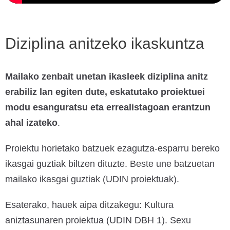
Diziplina anitzeko ikaskuntza
Mailako zenbait unetan ikasleek diziplina anitz
erabiliz lan egiten dute, eskatutako proiektuei
modu esanguratsu eta errealistagoan erantzun
ahal izateko
.
Proiektu horietako batzuek ezagutza-esparru bereko
ikasgai guztiak biltzen dituzte. Beste une batzuetan
mailako ikasgai guztiak (UDIN proiektuak).
Esaterako, hauek aipa ditzakegu: Kultura
aniztasunaren proiektua (UDIN DBH 1). Sexu