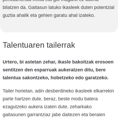
bilatzen da. Gaitasun latuko ikasleek duten potentzial
guztia ahalik eta gehien garatu ahal izateko.
Talentuaren tailerrak
Urtero, bi astetan zehar, ikasle bakoitzak erosoen
sentitzen den esparruak aukeratzen ditu, bere
talentua sakontzeko, hobetzeko edo garatzeko.
Tailer horietan, adin desberdineko ikasleek elkarrekin
parte hartzen dute, beraz, beste modu batera
ezagutzeko aukera izaten dute, zeharkako
gaitasunen garrantziaz jabe daitezen eta beraien