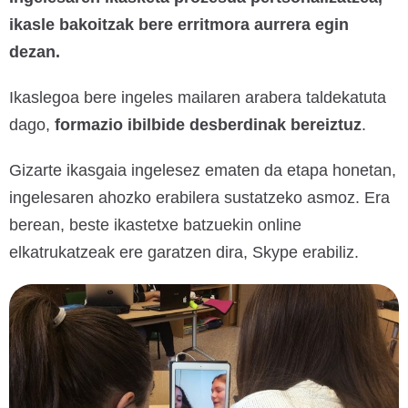
ikasle bakoitzak bere erritmora aurrera egin
dezan.
Ikaslegoa bere ingeles mailaren arabera taldekatuta
dago,
formazio ibilbide desberdinak bereiztuz
.
Gizarte ikasgaia ingelesez ematen da etapa honetan,
ingelesaren ahozko erabilera sustatzeko asmoz. Era
berean, beste ikastetxe batzuekin online
elkatrukatzeak ere garatzen dira, Skype erabiliz.