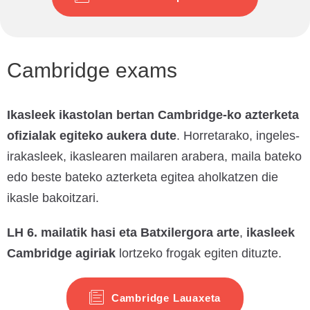
Cambridge exams
Ikasleek ikastolan bertan Cambridge-ko azterketa
ofizialak egiteko aukera dute
. Horretarako, ingeles-
irakasleek, ikaslearen mailaren arabera, maila bateko
edo beste bateko azterketa egitea aholkatzen die
ikasle bakoitzari.
LH 6. mailatik hasi eta Batxilergora arte
,
ikasleek
Cambridge agiriak
lortzeko frogak egiten dituzte.
Cambridge Lauaxeta