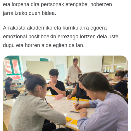
eta lorpena dira pertsonak etengabe hobetzen
jarraitzeko duen bidea.
Arrakasta akademiko eta kurrikularra egoera
emozional positiboekin errezago lortzen dela uste
dugu eta horren alde egiten da lan.