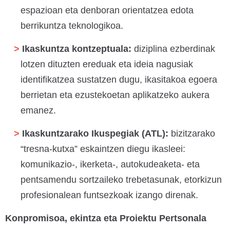
espazioan eta denboran orientatzea edota
berrikuntza teknologikoa.
Ikaskuntza kontzeptuala:
diziplina ezberdinak
lotzen dituzten ereduak eta ideia nagusiak
identifikatzea sustatzen dugu, ikasitakoa egoera
berrietan eta ezustekoetan aplikatzeko aukera
emanez.
Ikaskuntzarako Ikuspegiak (ATL):
bizitzarako
“tresna-kutxa” eskaintzen diegu ikasleei:
komunikazio-, ikerketa-, autokudeaketa- eta
pentsamendu sortzaileko trebetasunak, etorkizun
profesionalean funtsezkoak izango direnak.
Konpromisoa, ekintza eta Proiektu Pertsonala