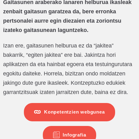
Gaitasunen araberako lanaren helburua ikasleak
zenbait gaitasun garatzea da, bere erronka
pertsonalei aurre egin diezaien eta zoriontsu
izateko gaitasunean laguntzeko.
Izan ere, gaitasunen helburua ez da “jakitea”
bakarrik, “egiten jakitea” ere bai. Jakintza hori
aplikatzen da eta hainbat egoera eta testuingurutara
egokitu daiteke. Horrela, bizitzan ondo moldatzen
jakingo dute gure ikasleek. Kontzeptuzko edukiek
garrantzitsuak izaten jarraitzen dute, baina ez dira.
Konpetentzien webgunea
Infografia