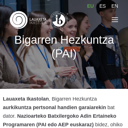
EU
ES
EN
Bigarren Hezkuntza
(PAI)
Lauaxeta Ikastolan
, Bigarren Hezkuntza
aurkikuntza pertsonal handien garaiarekin
bat
dator.
Nazioarteko Batxilergoko Adin Ertaineko
Programaren (PAI edo AEP euskaraz)
bidez, ohiko