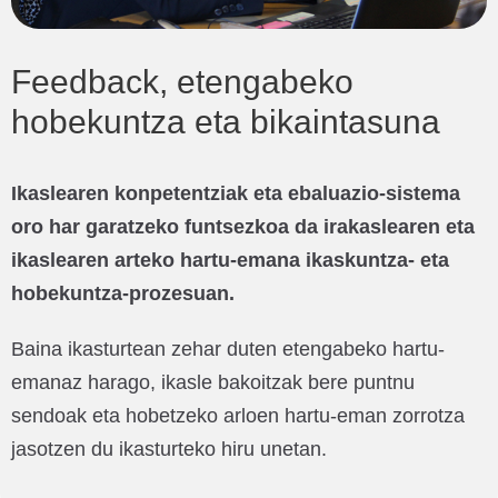
Feedback, etengabeko
hobekuntza eta bikaintasuna
Ikaslearen konpetentziak eta ebaluazio-sistema
oro har garatzeko funtsezkoa da irakaslearen eta
ikaslearen arteko hartu-emana ikaskuntza- eta
hobekuntza-prozesuan.
Baina ikasturtean zehar duten etengabeko hartu-
emanaz harago, ikasle bakoitzak bere puntnu
sendoak eta hobetzeko arloen hartu-eman zorrotza
jasotzen du ikasturteko hiru unetan.