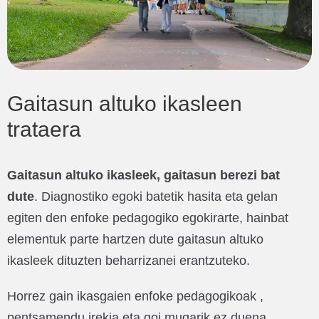
Gaitasun altuko ikasleen
trataera
Gaitasun altuko ikasleek, gaitasun berezi bat
dute
. Diagnostiko egoki batetik hasita eta gelan
egiten den enfoke pedagogiko egokirarte, hainbat
elementuk parte hartzen dute gaitasun altuko
ikasleek dituzten beharrizanei erantzuteko.
Horrez gain ikasgaien enfoke pedagogikoak ,
pentsamendu irekia eta goi mugarik ez duena