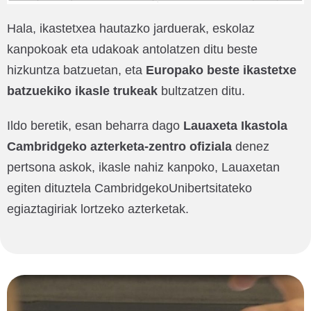
Hala, ikastetxea hautazko jarduerak, eskolaz
kanpokoak eta udakoak antolatzen ditu beste
hizkuntza batzuetan, eta
Europako beste ikastetxe
batzuekiko ikasle trukeak
bultzatzen ditu.
Ildo beretik, esan beharra dago
Lauaxeta Ikastola
Cambridgeko azterketa-zentro ofiziala
denez
pertsona askok, ikasle nahiz kanpoko, Lauaxetan
egiten dituztela Cambridgeko
Unibertsitateko
egiaztagiriak lortzeko azterketak.