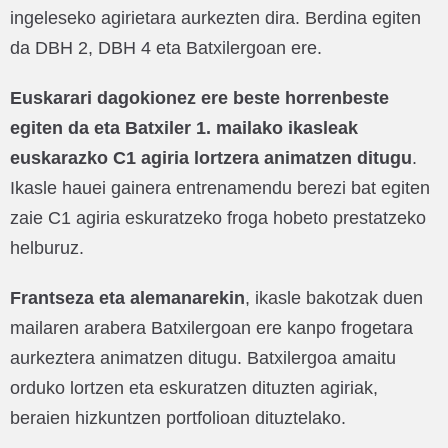
ingeleseko agirietara aurkezten dira. Berdina egiten
da DBH 2, DBH 4 eta Batxilergoan ere.
Euskarari dagokionez ere beste horrenbeste
egiten da eta Batxiler 1. mailako ikasleak
euskarazko C1 agiria lortzera animatzen ditugu
.
Ikasle hauei gainera entrenamendu berezi bat egiten
zaie C1 agiria eskuratzeko froga hobeto prestatzeko
helburuz.
Frantseza eta alemanarekin
, ikasle bakotzak duen
mailaren arabera Batxilergoan ere kanpo frogetara
aurkeztera animatzen ditugu. Batxilergoa amaitu
orduko lortzen eta eskuratzen dituzten agiriak,
beraien hizkuntzen portfolioan dituztelako.