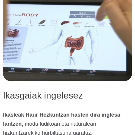
Ikasgaiak ingelesez
Ikasleak Haur Hezkuntzan hasten dira inglesa
lantzen,
modu ludikoan eta naturalean
hizkuntzarekiko hurbiltasuna garatuz.