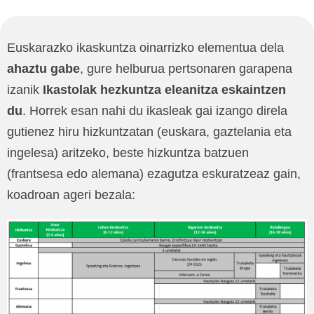
Euskarazko ikaskuntza oinarrizko elementua dela
ahaztu gabe
, gure helburua pertsonaren garapena
izanik
Ikastolak hezkuntza eleanitza eskaintzen
du
. Horrek esan nahi du ikasleak gai izango direla
gutienez hiru hizkuntzatan (euskara, gaztelania eta
ingelesa) aritzeko, beste hizkuntza batzuen
(frantsesa edo alemana) ezagutza eskuratzeaz gain,
koadroan ageri bezala: