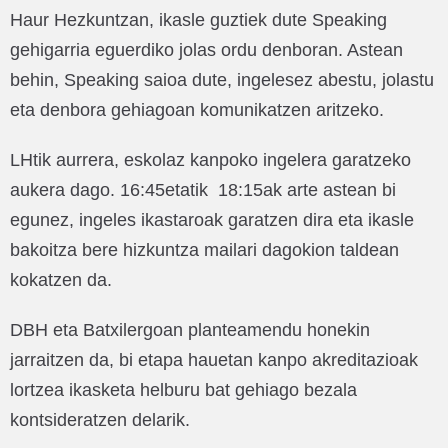
Haur Hezkuntzan, ikasle guztiek dute Speaking
gehigarria eguerdiko jolas ordu denboran. Astean
behin, Speaking saioa dute, ingelesez abestu, jolastu
eta denbora gehiagoan komunikatzen aritzeko.
LHtik aurrera, eskolaz kanpoko ingelera garatzeko
aukera dago. 16:45etatik 18:15ak arte astean bi
egunez, ingeles ikastaroak garatzen dira eta ikasle
bakoitza bere hizkuntza mailari dagokion taldean
kokatzen da.
DBH eta Batxilergoan planteamendu honekin
jarraitzen da, bi etapa hauetan kanpo akreditazioak
lortzea ikasketa helburu bat gehiago bezala
kontsideratzen delarik.