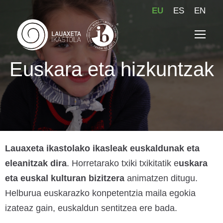
EU
ES
EN
Euskara eta hizkuntzak
Lauaxeta ikastolako ikasleak euskaldunak eta
eleanitzak dira
. Horretarako txiki txikitatik e
uskara
eta euskal kulturan bizitzera
animatzen ditugu.
Helburua euskarazko konpetentzia maila egokia
izateaz gain, euskaldun sentitzea ere bada.