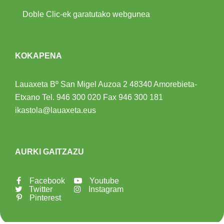
Doble Clic-ek garatutako webgunea
KOKAPENA
Lauaxeta Bº San Migel Auzoa 2
48340 Amorebieta-
Etxano
Tel.
946 300 020
Fax 946 300 181
ikastola@lauaxeta.eus
AURKI GAITZAZU
Facebook
Youtube
Twitter
Instagram
Pinterest