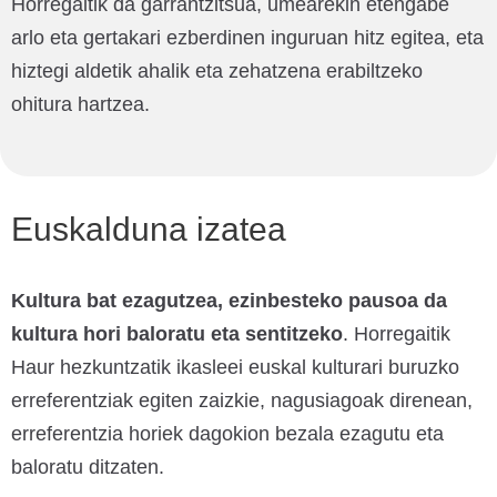
Horregaitik da garrantzitsua, umearekin etengabe
arlo eta gertakari ezberdinen inguruan hitz egitea, eta
hiztegi aldetik ahalik eta zehatzena erabiltzeko
ohitura hartzea.
Euskalduna izatea
Kultura bat ezagutzea, ezinbesteko pausoa da
kultura hori baloratu eta sentitzeko
. Horregaitik
Haur hezkuntzatik ikasleei euskal kulturari buruzko
erreferentziak egiten zaizkie, nagusiagoak direnean,
erreferentzia horiek dagokion bezala ezagutu eta
baloratu ditzaten.