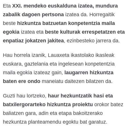
Eta
XXI. mendeko euskalduna izatea, mundura
zabalik dagoen pertsona
izatea da. Horregaitik
beste
hizkuntza batzuetan konpetentzia maila
egokia
izatea eta
beste kulturak errespetatzen eta
enpatiaz jokatzen jakitea
, ezinbesteko jarrera da.
Hau horrela izanik, Lauaxeta ikastolako ikasleak
euskara, gaztelania eta ingelesean konpetentzia
maila egokia izateaz gain,
laugarren hizkuntza
baten ere ondo
maneiatu daitezen bilatzen da.
Guzti hau lortzeko,
haur hezkuntzatik hasi eta
batxilergorarteko hizkuntza proiektu
orokor batez
baliatzen gara, adin eta etapa bakoitzerako
hezkuntza planteamendu egoktu bat garatuz.