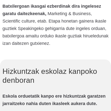
Batxilergoan ikasgai ezberdinak dira ingelesez
garatu daitezkeenak,
Marketing & Business,
Scientific culture, etab. Etapa honetan gainera ikasle
guztiek Speakingeko gehigarria dute ingeles orduan,
batxilergoa amaitu orduko ikasle guztiak hirueledunak
izan daitezen gutxienez.
Hizkuntzak eskolaz kanpoko
denboran
Eskola orduetatik kanpo ere hizkuntzak garatzen
jarraitzeko nahia duten ikasleek aukera dute.