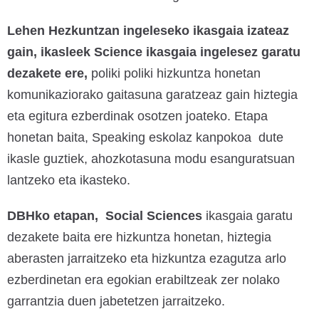
Lehen Hezkuntzan ingeleseko ikasgaia izateaz
gain, ikasleek Science ikasgaia ingelesez garatu
dezakete ere,
poliki poliki hizkuntza honetan
komunikaziorako gaitasuna garatzeaz gain hiztegia
eta egitura ezberdinak osotzen joateko. Etapa
honetan baita, Speaking eskolaz kanpokoa dute
ikasle guztiek, ahozkotasuna modu esanguratsuan
lantzeko eta ikasteko.
DBHko etapan, Social Sciences
ikasgaia garatu
dezakete baita ere hizkuntza honetan, hiztegia
aberasten jarraitzeko eta hizkuntza ezagutza arlo
ezberdinetan era egokian erabiltzeak zer nolako
garrantzia duen jabetetzen jarraitzeko.