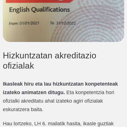
Hizkuntzatan akreditazio
ofizialak
Ikasleak hiru eta lau hizkuntzatan konpetenteak
izateko animatzen ditugu.
Eta konpetentzia hori
ofizialki akreditatu ahal izateko agiri ofizialak
eskuratzera baita.
Hau lortzeko, LH 6. mailatik hasita, ikasle guztiak