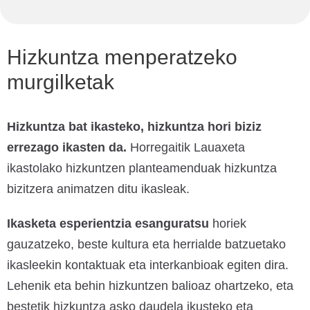
Hizkuntza menperatzeko
murgilketak
Hizkuntza bat ikasteko, hizkuntza hori biziz
errezago ikasten da.
Horregaitik Lauaxeta
ikastolako hizkuntzen planteamenduak hizkuntza
bizitzera animatzen ditu ikasleak.
Ikasketa esperientzia esanguratsu
horiek
gauzatzeko, beste kultura eta herrialde batzuetako
ikasleekin kontaktuak eta interkanbioak egiten dira.
Lehenik eta behin hizkuntzen balioaz ohartzeko, eta
bestetik hizkuntza asko daudela ikusteko eta