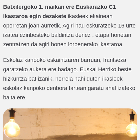
Batxilergoko 1. maikan ere Euskarazko C1
ikastaroa egin dezakete
ikasleek ekainean
oporretan joan aurretik. Agiri hau eskuratzeko 16 urte
izatea ezinbesteko baldintza denez , etapa honetan
zentratzen da agiri honen lorpenerako ikastaroa.
Eskolaz kanpoko eskaintzaren barruan, frantseza
garatzeko aukera ere badago. Euskal Herriko beste
hizkuntza bat izanik, horrela nahi duten ikasleek
eskolaz kanpoko denbora tartean garatu ahal izateko
baita ere.