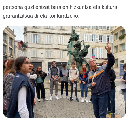
pertsona guztientzat beraien hizkuntza eta kultura
garrantzitsua direla konturatzeko.