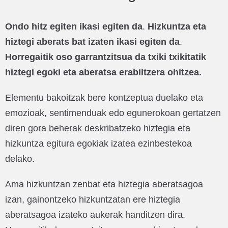
Ondo hitz egiten ikasi egiten da
.
Hizkuntza eta
hiztegi aberats bat izaten ikasi egiten da
.
Horregaitik oso garrantzitsua da txiki txikitatik
hiztegi egoki eta aberatsa erabiltzera ohitzea.
Elementu bakoitzak bere kontzeptua duelako eta
emozioak, sentimenduak edo egunerokoan gertatzen
diren gora beherak deskribatzeko hiztegia eta
hizkuntza egitura egokiak izatea ezinbestekoa
delako.
Ama hizkuntzan zenbat eta hiztegia aberatsagoa
izan, gainontzeko hizkuntzatan ere hiztegia
aberatsagoa izateko aukerak handitzen dira.