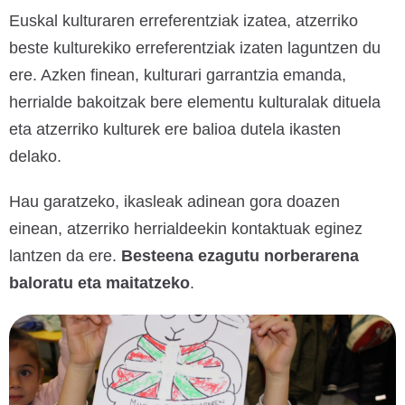
Euskal kulturaren erreferentziak izatea, atzerriko
beste kulturekiko erreferentziak izaten laguntzen du
ere. Azken finean, kulturari garrantzia emanda,
herrialde bakoitzak bere elementu kulturalak dituela
eta atzerriko kulturek ere balioa dutela ikasten
delako.
Hau garatzeko, ikasleak adinean gora doazen
einean, atzerriko herrialdeekin kontaktuak eginez
lantzen da ere.
Besteena ezagutu norberarena
baloratu eta maitatzeko
.