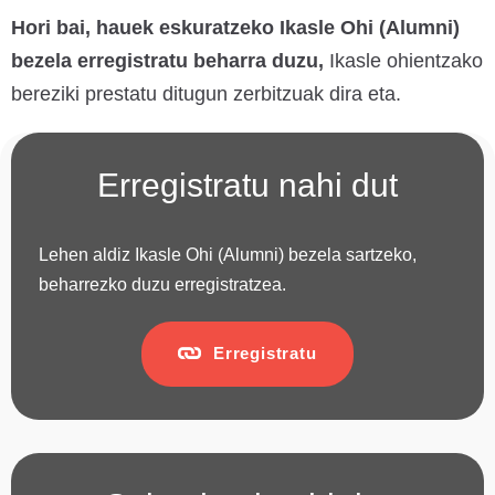
Hori bai, hauek eskuratzeko Ikasle Ohi (Alumni)
bezela erregistratu beharra duzu,
Ikasle ohientzako
bereziki prestatu ditugun zerbitzuak dira eta.
Erregistratu nahi dut
Lehen aldiz Ikasle Ohi (Alumni) bezela sartzeko,
beharrezko duzu erregistratzea.
Erregistratu