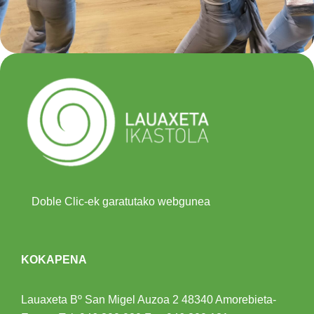
Doble Clic-ek garatutako webgunea
KOKAPENA
Lauaxeta Bº San Migel Auzoa 2
48340 Amorebieta-