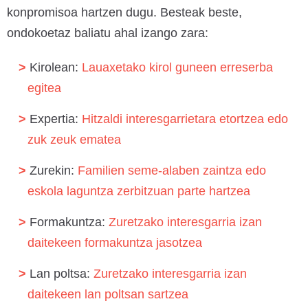
konpromisoa hartzen dugu. Besteak beste,
ondokoetaz baliatu ahal izango zara:
Kirolean:
Lauaxetako kirol guneen erreserba
egitea
Expertia:
Hitzaldi interesgarrietara etortzea edo
zuk zeuk ematea
Zurekin:
Familien seme-alaben zaintza edo
eskola laguntza zerbitzuan parte hartzea
Formakuntza:
Zuretzako interesgarria izan
daitekeen formakuntza jasotzea
Lan poltsa:
Zuretzako interesgarria izan
daitekeen lan poltsan sartzea