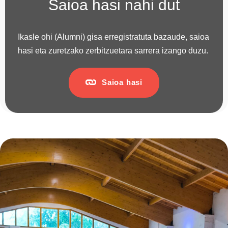
Saioa hasi nahi dut
Ikasle ohi (Alumni) gisa erregistratuta bazaude, saioa
hasi eta zuretzako zerbitzuetara sarrera izango duzu.
Saioa hasi