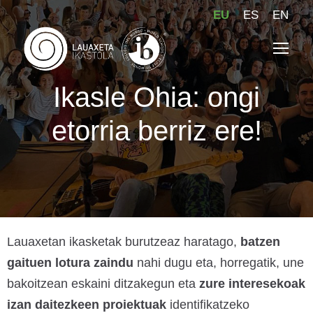
EU
ES
EN
Ikasle Ohia: ongi
etorria berriz ere!
Lauaxetan ikasketak burutzeaz haratago,
batzen
gaituen lotura zaindu
nahi dugu eta, horregatik, une
bakoitzean eskaini ditzakegun eta
zure interesekoak
izan daitezkeen proiektuak
identifikatzeko