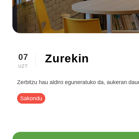
Zurekin
07
UZT
Zerbitzu hau aldiro eguneratuko da, aukeran dau
Sakondu