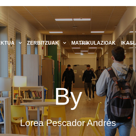
EKTUA
ZERBITZUAK
MATRIKULAZIOAK
IKASL
By
Lorea Pescador Andrés