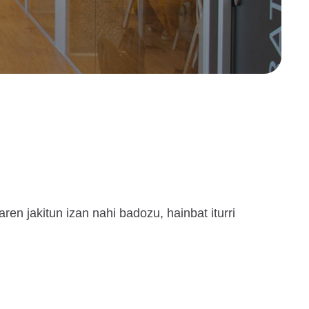
ren jakitun izan nahi badozu, hainbat iturri