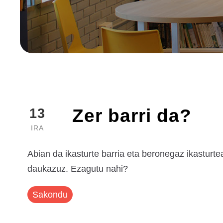
Zer barri da?
13
IRA
Abian da ikasturte barria eta beronegaz ikasturtea
daukazuz. Ezagutu nahi?
Sakondu