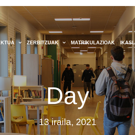
EKTUA
ZERBITZUAK
MATRIKULAZIOAK
IKASL
Day
13 iraila, 2021