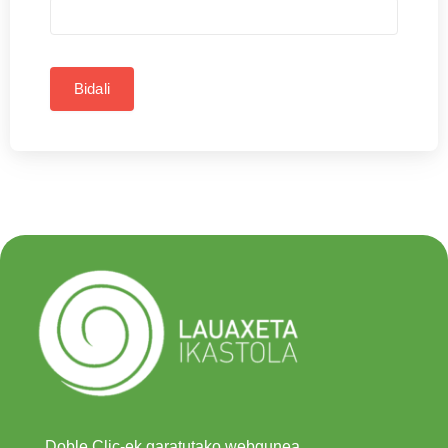
Bidali
Doble Clic-ek garatutako webgunea