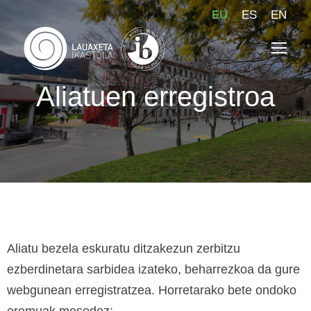
EU
ES
EN
Aliatuen erregistroa
Aliatu bezela eskuratu ditzakezun zerbitzu
ezberdinetara sarbidea izateko, beharrezkoa da gure
webgunean erregistratzea. Horretarako bete ondoko
eremuak mesedez: