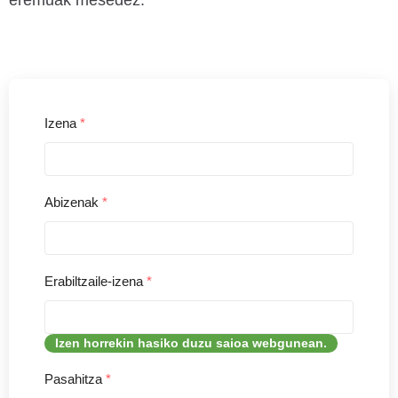
Izena
*
Abizenak
*
Erabiltzaile-izena
*
Izen horrekin hasiko duzu saioa webgunean.
Pasahitza
*