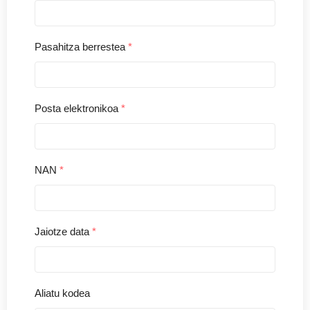
Pasahitza berrestea
*
Posta elektronikoa
*
NAN
*
Jaiotze data
*
Aliatu kodea