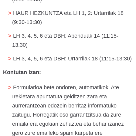
HAUR HEZKUNTZA eta LH 1, 2: Urtarrilak 18
(9:30-13:30)
LH 3, 4, 5, 6 eta DBH: Abenduak 14 (11:15-
13:30)
LH 3, 4, 5, 6 eta DBH: Urtarrilak 18 (11:15-13:30)
Kontutan izan:
Formularioa bete ondoren, automatikoki Ate
Irekietara apuntatuta gelditzen zara eta
aurrerantzean edozein berritaz informatuko
zaitugu. Horregatik oso garrantzitsua da zure
emaila era egokian zehaztea eta behar izanez
gero zure emaileko spam karpeta ere