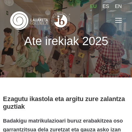
EU
ES
EN
Ate irekiak 2025
Ezagutu ikastola eta argitu zure zalantza
guztiak
Badakigu matrikulazioari buruz erabakitzea oso
garrantzitsua dela zuretzat eta gauza asko izan