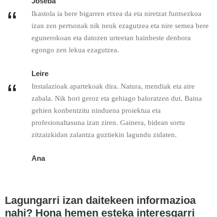
Joseba
“
Ikastola ia bere bigarren etxea da eta niretzat funtsezkoa
izan zen pertsonak nik neuk ezagutzea eta nire semea bere
egunerokoan eta datozen urteetan hainbeste denbora
egongo zen lekua ezagutzea.
Leire
“
Instalazioak apartekoak dira. Natura, mendiak eta aire
zabala. Nik hori geroz eta gehiago baloratzen dut. Baina
gehien konbentzitu ninduena proiektua eta
profesionaltasuna izan ziren. Gainera, bidean sortu
zitzaizkidan zalantza guztiekin lagundu zidaten.
Ana
Lagungarri izan daitekeen informazioa
nahi? Hona hemen esteka interesgarri