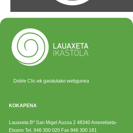
Doble Clic-ek garatutako webgunea
KOKAPENA
Lauaxeta Bº San Migel Auzoa 2
48340 Amorebieta-
Etxano
Tel.
946 300 020
Fax 946 300 181