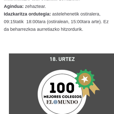
Agindua:
zehaztear.
Idazkaritza ordutegia:
astelehenetik ostiralera,
09:15tatik 18:00tara (ostiralean, 15:00tara arte). Ez
da beharrezkoa aurretiazko hitzordurik.