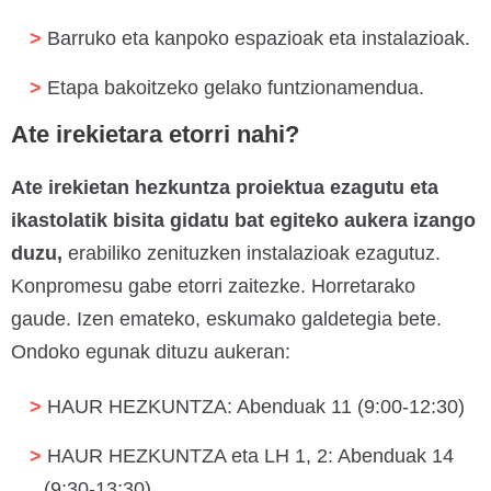
Barruko eta kanpoko espazioak eta instalazioak.
Etapa bakoitzeko gelako funtzionamendua.
Ate irekietara etorri nahi?
Ate irekietan hezkuntza proiektua ezagutu eta
ikastolatik bisita gidatu bat egiteko aukera izango
duzu,
erabiliko zenituzken instalazioak ezagutuz.
Konpromesu gabe etorri zaitezke. Horretarako
gaude. Izen emateko, eskumako galdetegia bete.
Ondoko egunak dituzu aukeran:
HAUR HEZKUNTZA: Abenduak 11 (9:00-12:30)
HAUR HEZKUNTZA eta LH 1, 2: Abenduak 14
(9:30-13:30)