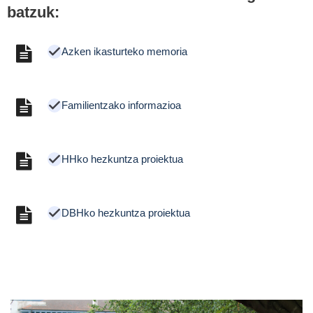
batzuk:
Azken ikasturteko memoria
Familientzako informazioa
HHko hezkuntza proiektua
DBHko hezkuntza proiektua