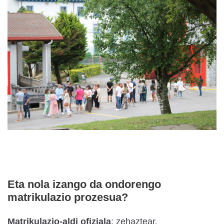
Eta nola izango da ondorengo
matrikulazio prozesua?
Matrikulazio-aldi ofiziala
: zehaztear.