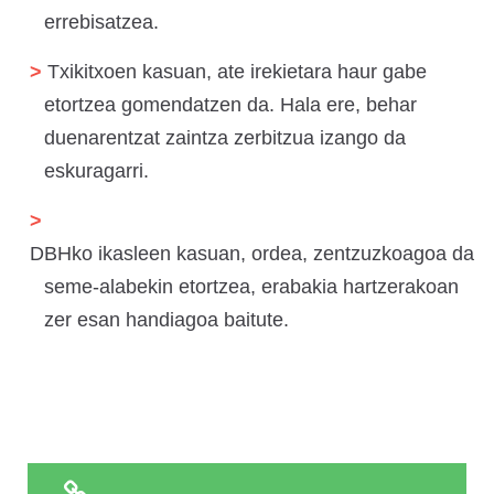
errebisatzea.
Txikitxoen kasuan, ate irekietara haur gabe
etortzea gomendatzen da. Hala ere, behar
duenarentzat zaintza zerbitzua izango da
eskuragarri.
DBHko ikasleen kasuan, ordea, zentzuzkoagoa da
seme-alabekin etortzea, erabakia hartzerakoan
zer esan handiagoa baitute.