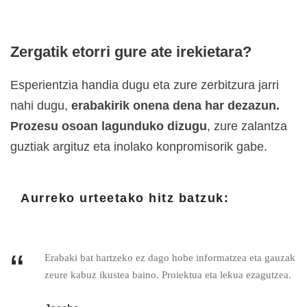
Zergatik etorri gure ate irekietara?
Esperientzia handia dugu eta zure zerbitzura jarri
nahi dugu,
erabakirik onena dena har dezazun.
Prozesu osoan lagunduko dizugu
, zure zalantza
guztiak argituz eta inolako konpromisorik gabe.
Aurreko urteetako hitz batzuk:
“
Erabaki bat hartzeko ez dago hobe informatzea eta gauzak
zeure kabuz ikustea baino. Proiektua eta lekua ezagutzea.