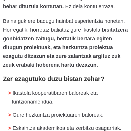
behar dituzula kontutan.
Ez dela kontu erraza.
Baina guk ere badugu hainbat esperientzia honetan.
Horregatik, horretaz baliatuz gure ikastola
bisitatzera
gonbidatzen zaitugu, bertatik bertara egiten
ditugun proiektuak, eta hezkuntza proiektua
ezagutu ditzazun eta zure zalantzak argituz zuk
zeuk erabaki hoberena hartu dezazun.
Zer ezagutuko duzu bistan zehar?
Ikastola kooperatibaren baloreak eta
funtzionamendua.
Gure hezkuntza proiektuaren baloreak.
Eskaintza akademikoa eta zerbitzu osagarriak.