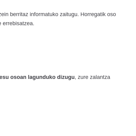
ein berritaz informatuko zaitugu. Horregatik oso
 errebisatzea.
esu osoan lagunduko dizugu
, zure zalantza