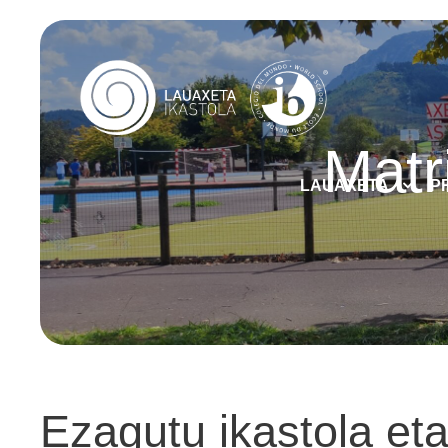
Matr
LAUAXETA
P
Ezagutu ikastola eta