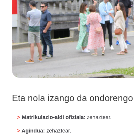
Eta nola izango da ondorengo
Matrikulazio-aldi ofiziala
: zehaztear.
Agindua:
zehaztear.