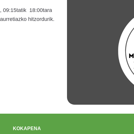
a, 09:15tatik 18:00tara
aurretiazko hitzordurik.
KOKAPENA