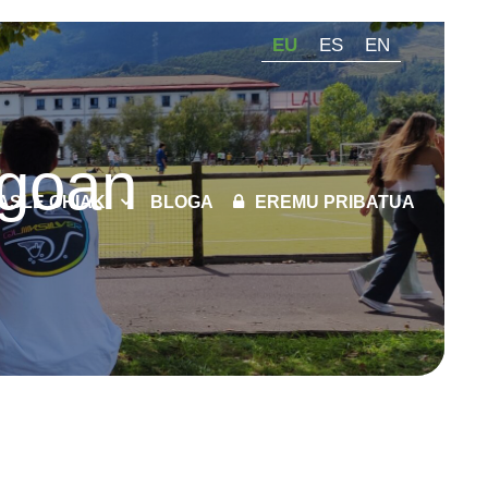
EU
ES
EN
rgoan
KASLE OHIAK
BLOGA
EREMU PRIBATUA