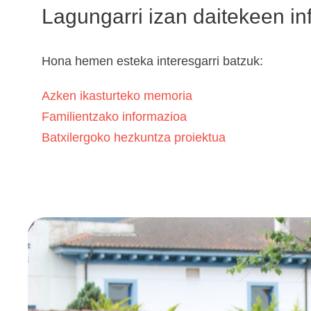
Lagungarri izan daitekeen i
Hona hemen esteka interesgarri batzuk:
Azken ikasturteko memoria
Familientzako informazioa
Batxilergoko hezkuntza proiektua