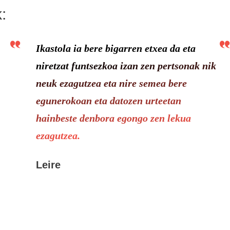
:
Ikastola ia bere bigarren etxea da eta
niretzat funtsezkoa izan zen pertsonak nik
neuk ezagutzea eta nire semea bere
egunerokoan eta datozen urteetan
hainbeste denbora egongo zen lekua
ezagutzea.
Leire