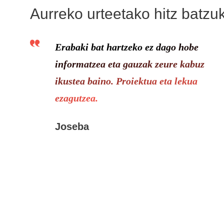
Aurreko urteetako hitz batzuk
Erabaki bat hartzeko ez dago hobe
informatzea eta gauzak zeure kabuz
ikustea baino. Proiektua eta lekua
ezagutzea.
Joseba