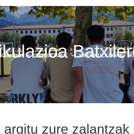
ikulazioa Batxile
ROIEKTUA
ZERBITZUAK
MATRIKULAZIOAK
I
 argitu zure zalantzak