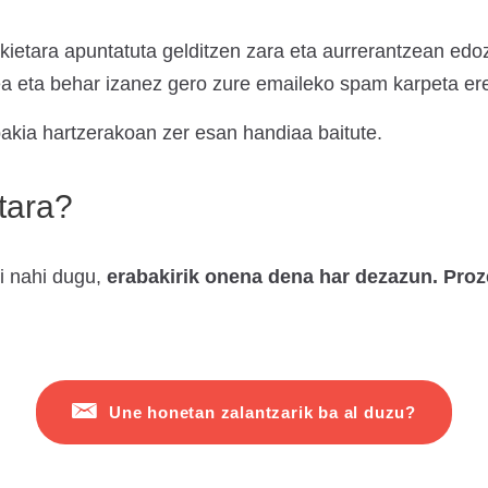
kietara apuntatuta gelditzen zara eta aurrerantzean edoz
ea eta behar izanez gero zure emaileko spam karpeta ere
kia hartzerakoan zer esan handiaa baitute.
etara?
ri nahi dugu,
erabakirik onena dena har dezazun.
Proz
Une honetan zalantzarik ba al duzu?