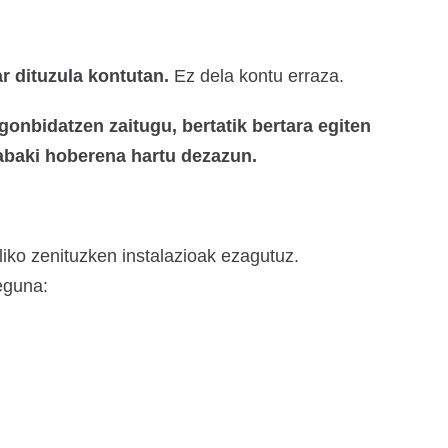
ar dituzula kontutan.
Ez dela kontu erraza.
 gonbidatzen zaitugu, bertatik bertara egiten
rabaki hoberena hartu dezazun.
iliko zenituzken instalazioak ezagutuz.
 eguna: