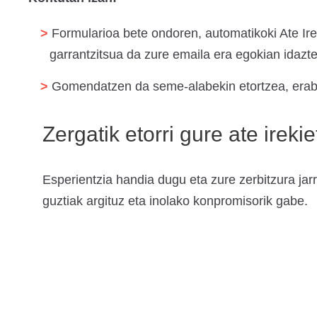
Formularioa bete ondoren, automatikoki Ate Ire
garrantzitsua da zure emaila era egokian idazt
Gomendatzen da seme-alabekin etortzea, eraba
Zergatik etorri gure ate ireki
Esperientzia handia dugu eta zure zerbitzura jar
guztiak argituz eta inolako konpromisorik gabe.