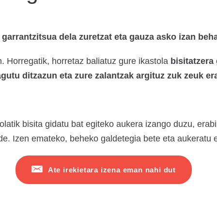
garrantzitsua dela zuretzat eta gauza asko izan beh
 Horregatik, horretaz baliatuz gure ikastola
bisitatzera
agutu ditzazun eta zure zalantzak argituz zuk zeuk e
olatik bisita gidatu bat egiteko aukera izango duzu, erab
de. Izen emateko, beheko galdetegia bete eta aukeratu
Ate irekietara izena eman nahi dut