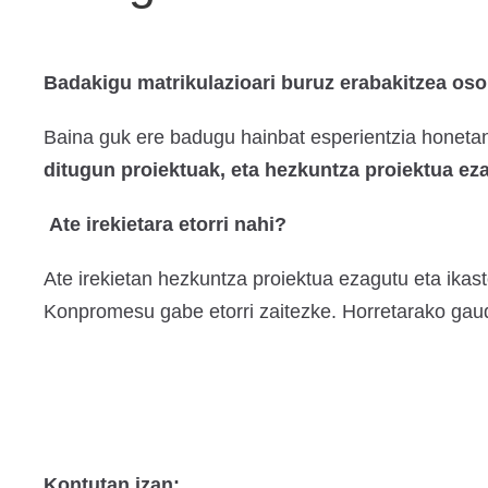
Badakigu matrikulazioari buruz erabakitzea oso 
Baina guk ere badugu hainbat esperientzia honetan.
ditugun proiektuak, eta hezkuntza proiektua ez
Ate irekietara etorri nahi?
Ate irekietan hezkuntza proiektua ezagutu eta ikast
Konpromesu gabe etorri zaitezke. Horretarako gau
Kontutan izan: