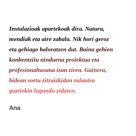
Instalazioak apartekoak dira. Natura,
mendiak eta aire zabala. Nik hori geroz
eta gehiago baloratzen dut. Baina gehien
konbentzitu ninduena proiektua eta
profesionaltasuna izan ziren. Gainera,
bidean sortu zitzaizkidan zalantza
guztiekin lagundu zidaten.
Ana