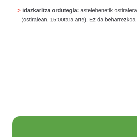
Idazkaritza ordutegia:
astelehenetik ostiraler
(ostiralean, 15:00tara arte). Ez da beharrezkoa 