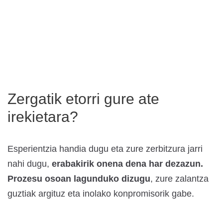
Zergatik etorri gure ate
irekietara?
Esperientzia handia dugu eta zure zerbitzura jarri
nahi dugu,
erabakirik onena dena har dezazun.
Prozesu osoan lagunduko dizugu
, zure zalantza
guztiak argituz eta inolako konpromisorik gabe.