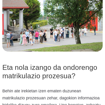
Eta nola izango da ondorengo
matrikulazio prozesua?
Behin ate irekietan izen ematen duzunean
matrikulazio prozesuan zehar, dagokion informazioa