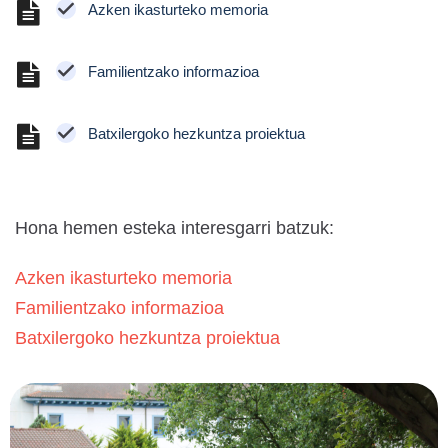
Azken ikasturteko memoria
Familientzako informazioa
Batxilergoko hezkuntza proiektua
Hona hemen esteka interesgarri batzuk:
Azken ikasturteko memoria
Familientzako informazioa
Batxilergoko hezkuntza proiektua