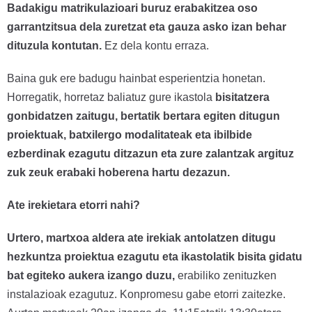
Badakigu matrikulazioari buruz erabakitzea oso
garrantzitsua dela zuretzat eta gauza asko izan behar
dituzula kontutan.
Ez dela kontu erraza.
Baina guk ere badugu hainbat esperientzia honetan.
Horregatik, horretaz baliatuz gure ikastola
bisitatzera
gonbidatzen zaitugu, bertatik bertara egiten ditugun
proiektuak, batxilergo modalitateak eta ibilbide
ezberdinak ezagutu ditzazun eta zure zalantzak argituz
zuk zeuk erabaki hoberena hartu dezazun.
Ate irekietara etorri nahi?
Urtero, martxoa aldera ate irekiak antolatzen ditugu
hezkuntza proiektua ezagutu eta ikastolatik bisita gidatu
bat egiteko aukera izango duzu,
erabiliko zenituzken
instalazioak ezagutuz. Konpromesu gabe etorri zaitezke.