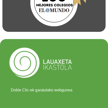
Doble Clic-ek garatutako webgunea