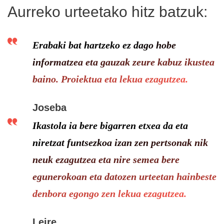
Aurreko urteetako hitz batzuk:
Erabaki bat hartzeko ez dago hobe
informatzea eta gauzak zeure kabuz ikustea
baino. Proiektua eta lekua ezagutzea.
Joseba
Ikastola ia bere bigarren etxea da eta
niretzat funtsezkoa izan zen pertsonak nik
neuk ezagutzea eta nire semea bere
egunerokoan eta datozen urteetan hainbeste
denbora egongo zen lekua ezagutzea.
Leire