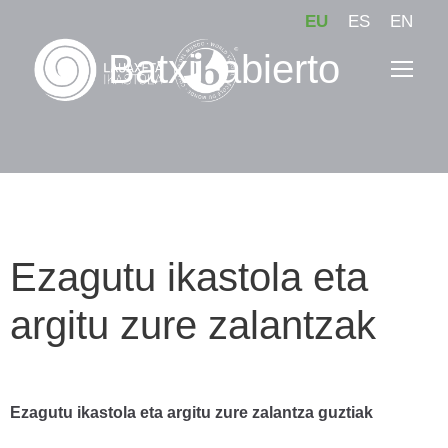
EU
ES
EN
Batxi_abierto
Ezagutu ikastola eta
argitu zure zalantzak
Ezagutu ikastola eta argitu zure zalantza guztiak