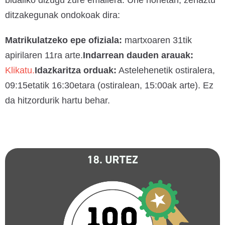
bidaliko dizugu zure emailera. Une honetan, zehaztu
ditzakegunak ondokoak dira:
Matrikulatzeko epe ofiziala:
martxoaren 31tik
apirilaren 11ra arte.
Indarrean dauden arauak:
Klikatu.
Idazkaritza orduak:
Astelehenetik ostiralera,
09:15etatik 16:30etara (ostiralean, 15:00ak arte). Ez
da hitzordurik hartu behar.