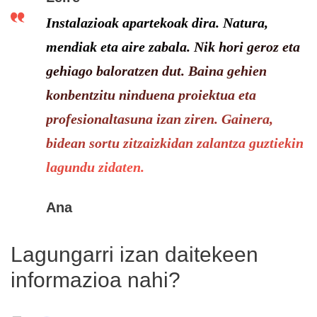
Instalazioak apartekoak dira. Natura,
mendiak eta aire zabala. Nik hori geroz eta
gehiago baloratzen dut. Baina gehien
konbentzitu ninduena proiektua eta
profesionaltasuna izan ziren. Gainera,
bidean sortu zitzaizkidan zalantza guztiekin
lagundu zidaten.
Ana
Lagungarri izan daitekeen
informazioa nahi?