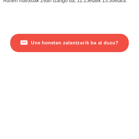
Aurten martxoak 29an izango da, 11:15etatik 13:30etara.
Une honetan zalantzarik ba al duzu?