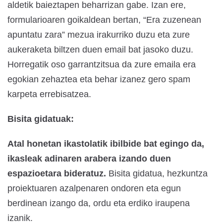
aldetik baieztapen beharrizan gabe. Izan ere,
formularioaren goikaldean bertan, “Era zuzenean
apuntatu zara” mezua irakurriko duzu eta zure
aukeraketa biltzen duen email bat jasoko duzu.
Horregatik oso garrantzitsua da zure emaila era
egokian zehaztea eta behar izanez gero spam
karpeta errebisatzea.
Bisita gidatuak:
Atal honetan ikastolatik ibilbide bat egingo da,
ikasleak adinaren arabera izando duen
espazioetara bideratuz.
Bisita gidatua, hezkuntza
proiektuaren azalpenaren ondoren eta egun
berdinean izango da, ordu eta erdiko iraupena
izanik.