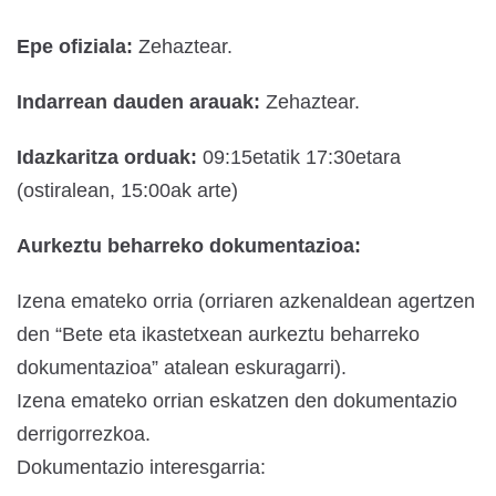
Epe ofiziala:
Zehaztear.
Indarrean dauden arauak:
Zehaztear.
Idazkaritza orduak:
09:15etatik 17:30etara
(ostiralean, 15:00ak arte)
Aurkeztu beharreko dokumentazioa:
Izena emateko orria (orriaren azkenaldean agertzen
den “Bete eta ikastetxean aurkeztu beharreko
dokumentazioa” atalean eskuragarri).
Izena emateko orrian eskatzen den dokumentazio
derrigorrezkoa.
Dokumentazio interesgarria: