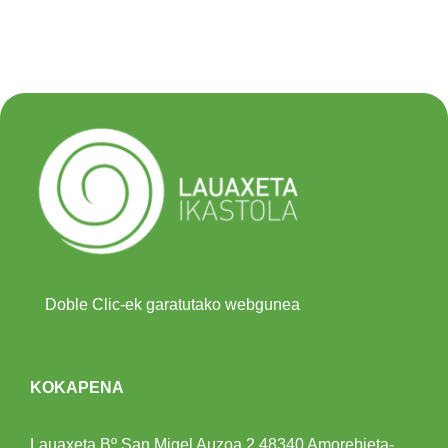
Doble Clic-ek garatutako webgunea
KOKAPENA
Lauaxeta Bº San Migel Auzoa 2
48340 Amorebieta-