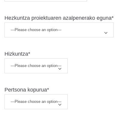
Hezkuntza proiektuaren azalpenerako eguna*
Hizkuntza*
Pertsona kopurua*