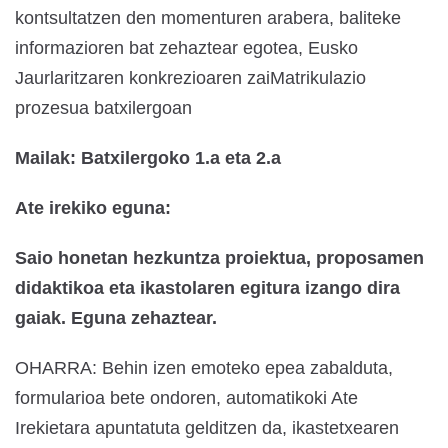
kontsultatzen den momenturen arabera, baliteke
informazioren bat zehaztear egotea, Eusko
Jaurlaritzaren konkrezioaren zai
Matrikulazio
prozesua batxilergoan
Mailak: Batxilergoko 1.a eta 2.a
Ate irekiko eguna:
Saio honetan hezkuntza proiektua, proposamen
didaktikoa eta ikastolaren egitura izango dira
gaiak. Eguna zehaztear.
OHARRA: Behin izen emoteko epea zabalduta,
formularioa bete ondoren, automatikoki Ate
Irekietara apuntatuta gelditzen da, ikastetxearen