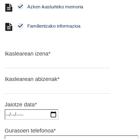
Azken ikasturteko memoria
Familientzako informazioa
Ikaslearean izena*
Ikaslearean abizenak*
Jaiotze data*
Gurasoen telefonoa*