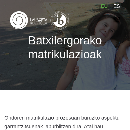
EU
ES
Batxilergorako
matrikulazioak
Ondoren matrikulazio prozesuari buruzko aspektu
garrantzitsuenak laburbiltzen dira. Atal hau