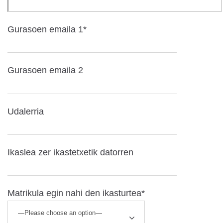
Gurasoen emaila 1*
Gurasoen emaila 2
Udalerria
Ikaslea zer ikastetxetik datorren
Matrikula egin nahi den ikasturtea*