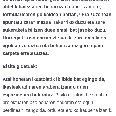
aldetik baieztapen beharrizan gabe. Izan ere,
formularioaren goikaldean bertan, “Era zuzenean
apuntatu zara” mezua irakurriko duzu eta zure
aukeraketa biltzen duen email bat jasoko duzu.
Horregatik oso garrantzitsua da zure emaila era
egokian zehaztea eta behar izanez gero spam
karpeta errebisatzea.
Bisita gidatuak:
Atal honetan ikastolatik ibilbide bat egingo da,
ikasleak adinaren arabera izando duen
espazioetara bideratuz.
Bisita gidatua, hezkuntza
proiektuaren azalpenaren ondoren eta egun
berdinean izango da, ordu eta erdiko iraupena izanik.