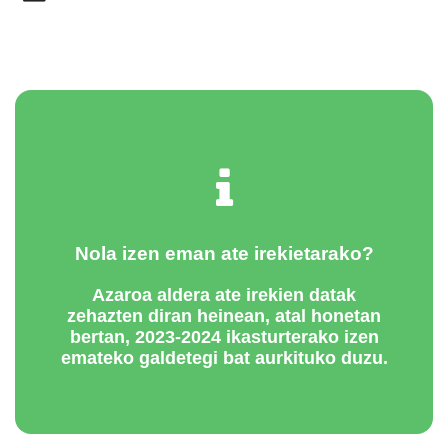
Nola izen eman ate irekietarako?
Azaroa aldera ate irekien datak
zehazten diran heinean, atal honetan
bertan, 2023-2024 ikasturterako izen
emateko galdetegi bat aurkituko duzu.