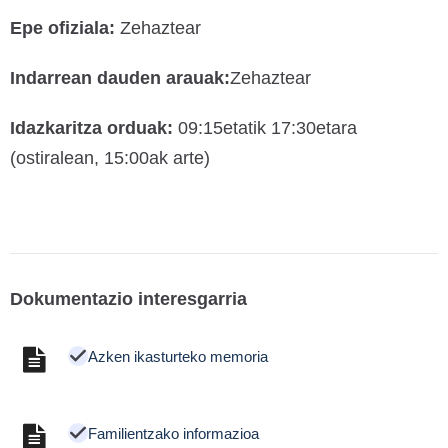
Epe ofiziala:
Zehaztear
Indarrean dauden arauak:
Zehaztear
Idazkaritza orduak:
09:15etatik 17:30etara
(ostiralean, 15:00ak arte)
Dokumentazio interesgarria
Azken ikasturteko memoria
Familientzako informazioa