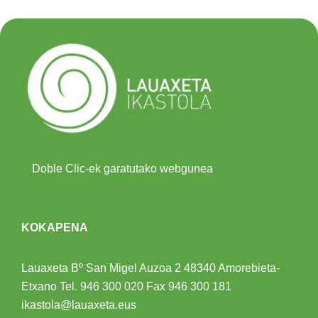
Doble Clic-ek garatutako webgunea
KOKAPENA
Lauaxeta Bº San Migel Auzoa 2
48340 Amorebieta-
Etxano
Tel.
946 300 020
Fax 946 300 181
ikastola@lauaxeta.eus