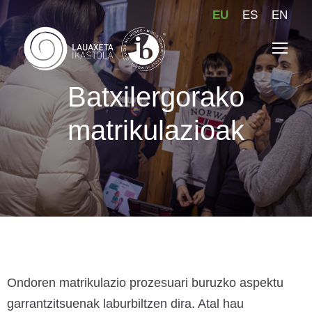
EU
ES
EN
Batxilergorako
matrikulazioak
Ondoren matrikulazio prozesuari buruzko aspektu
garrantzitsuenak laburbiltzen dira. Atal hau