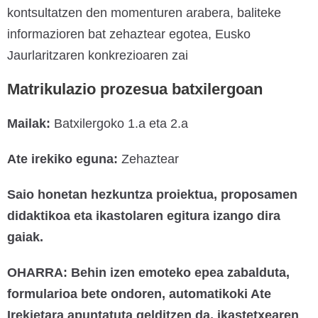
kontsultatzen den momenturen arabera, baliteke
informazioren bat zehaztear egotea, Eusko
Jaurlaritzaren konkrezioaren zai
Matrikulazio prozesua batxilergoan
Mailak:
Batxilergoko 1.a eta 2.a
Ate irekiko eguna:
Zehaztear
Saio honetan hezkuntza proiektua, proposamen
didaktikoa eta ikastolaren egitura izango dira
gaiak.
OHARRA: Behin izen emoteko epea zabalduta,
formularioa bete ondoren, automatikoki Ate
Irekietara apuntatuta gelditzen da, ikastetxearen