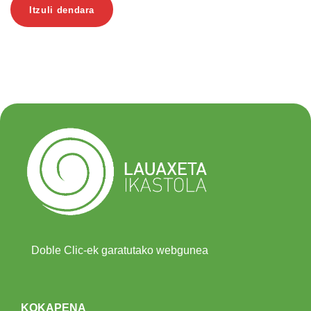
Itzuli dendara
Doble Clic-ek garatutako webgunea
KOKAPENA