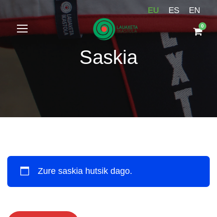
EU
ES
EN
0
Saskia
Zure saskia hutsik dago.