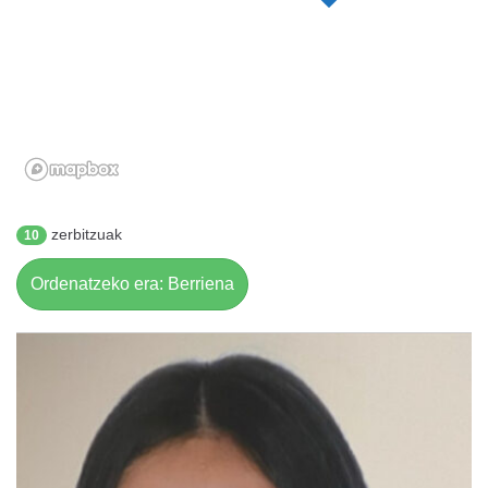
zerbitzuak
10
Ordenatzeko era: Berriena