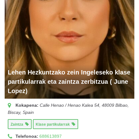
Lehen Hezkuntzako zein Ingeleseko klase
partikularrak eta zaintza zerbitzua ( June
Lopez)
Kokapena:
Calle Henao / Henao Kalea 54, 48009 Bilbao,
Biscay, Spain
Zaintza
Klase partikularrak
Telefonoa:
688613897