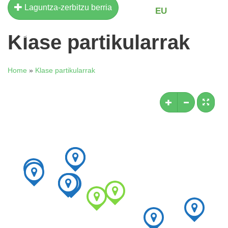
Laguntza-zerbitzu berria
EU
ES
EN
Klase partikularrak
Home
»
Klase partikularrak