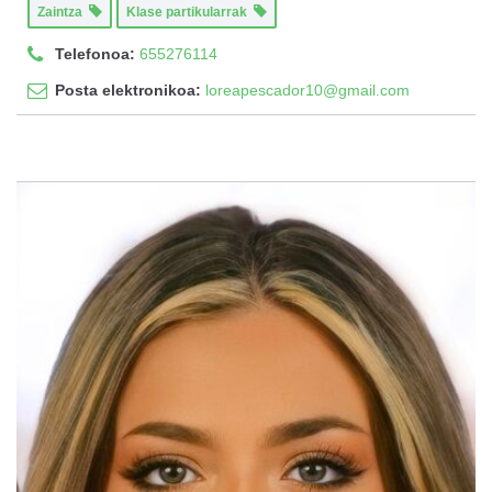
Zaintza
Klase partikularrak
Telefonoa:
655276114
Posta elektronikoa:
loreapescador10@gmail.com