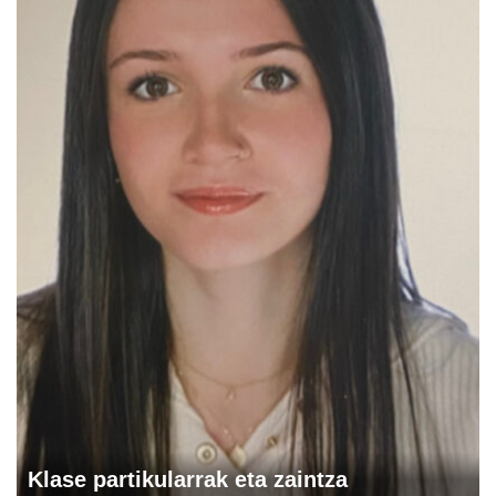
Klase partikularrak eta zaintza