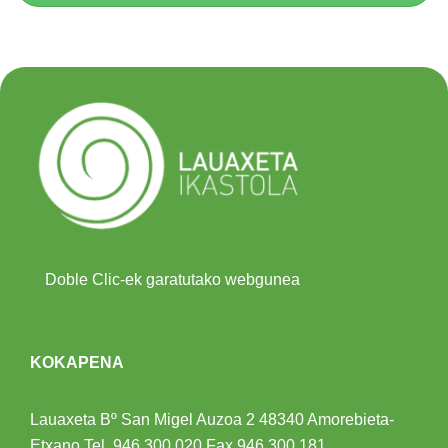
Doble Clic-ek garatutako webgunea
KOKAPENA
Lauaxeta Bº San Migel Auzoa 2
48340 Amorebieta-
Etxano
Tel.
946 300 020
Fax 946 300 181