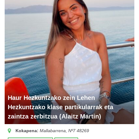
Haur Hezkuntzako zein Lehen
Hezkuntzako klase partikularrak eta
zaintza zerbitzua (Alaitz Martin)
Kokapena:
Mallabarrena, Nº7
48269