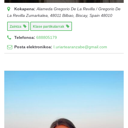
Kokapena:
Alameda Gregorio De La Revilla / Gregorio De
La Revilla Zumarkalea, 48011 Bilbao, Biscay, Spain
48010
Zaintza
Klase partikularrak
Telefonoa:
688805179
Posta elektronikoa:
I.uriartearanzabe@gmail.com