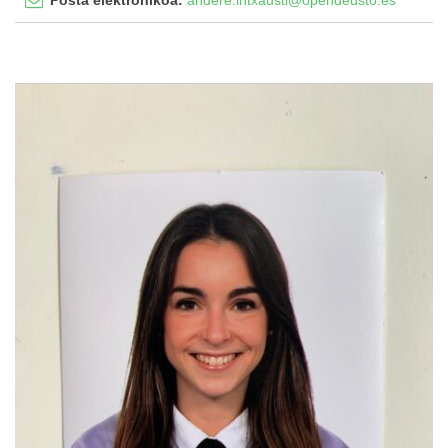
Posta elektronikoa:
andere.intxausti@opendeusto.es