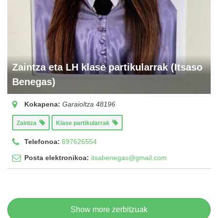
Zaintza eta LH klase partikularrak (Itsaso
Benegas)
Kokapena:
Garaioltza
48196
Zaintza
Klase partikularrak
Telefonoa:
697626554
Posta elektronikoa:
itsabenegas@gmail.com
Show more zerbitzuak