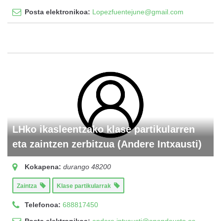
Posta elektronikoa:
Lopezfuentejune@gmail.com
LHko ikasleentzako klase partikularren
eta zaintzen zerbitzua (Andere Intxausti)
Kokapena:
durango
48200
Zaintza
Klase partikularrak
Telefonoa:
688817450