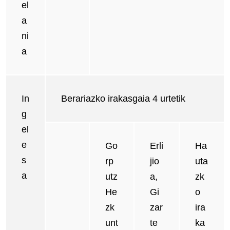
el
a
ni
a
In
Berariazko irakasgaia 4 urtetik
g
el
e
Go
Erli
Ha
s
rp
jio
uta
a
utz
a,
zk
He
Gi
o
zk
zar
ira
unt
te
ka