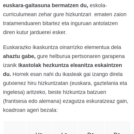
euskara-gaitasuna bermatzen du,
eskola-
curriculumean zehar gure hizkuntzari ematen zaion
tratamenduaren bitartez eta inguruan antolatzen
diren kutur jarduerei esker.
Euskarazko ikaskuntza oinarrizko elementua dela
ahaztu gabe,
gure helburua pertsonaren garapena
izanik
Ikastolak hezkuntza eleanitza eskaintzen
du.
Horrek esan nahi du ikasleak gai izango direla
gutxienez hiru hizkuntzatan (euskara, gaztelania eta
ingelesa) aritzeko, beste hizkuntza batzuen
(frantsesa edo alemana) ezagutza eskuratzeaz gain,
koadroan ageri bezala: