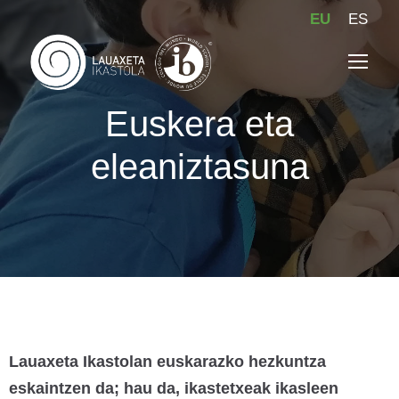
EU
ES
Euskera eta
eleaniztasuna
Lauaxeta Ikastolan euskarazko hezkuntza
eskaintzen da; hau da, ikastetxeak ikasleen