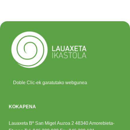
Doble Clic-ek garatutako webgunea
KOKAPENA
Lauaxeta Bº San Migel Auzoa 2
48340 Amorebieta-