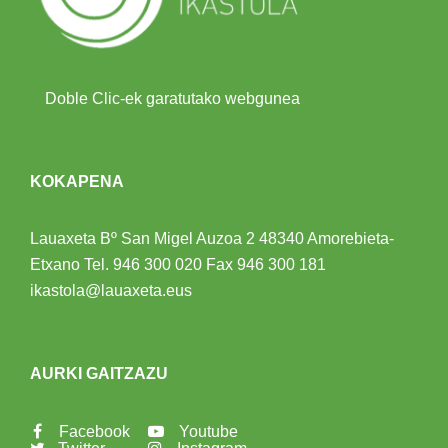
Doble Clic-ek garatutako webgunea
KOKAPENA
Lauaxeta Bº San Migel Auzoa 2
48340 Amorebieta-
Etxano
Tel.
946 300 020
Fax 946 300 181
ikastola@lauaxeta.eus
AURKI GAITZAZU
Facebook
Youtube