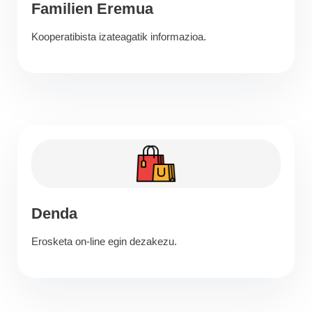
Familien Eremua
Kooperatibista izateagatik informazioa.
Denda
Erosketa on-line egin dezakezu.