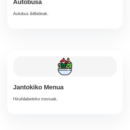
Autobusa
Autobus ibilbideak.
Jantokiko Menua
Hiruhilabeteko menuak.