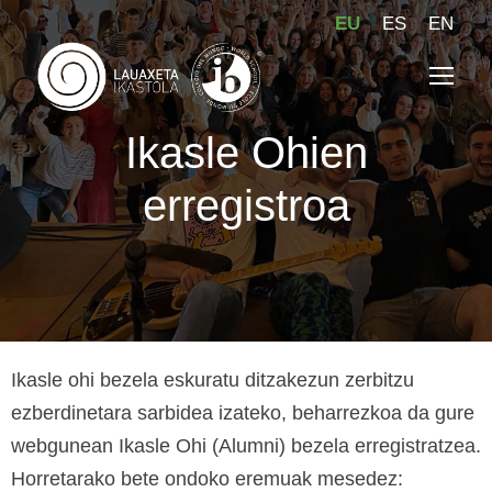
EU
ES
EN
Ikasle Ohien
erregistroa
Ikasle ohi bezela eskuratu ditzakezun zerbitzu
ezberdinetara sarbidea izateko, beharrezkoa da gure
webgunean Ikasle Ohi (Alumni) bezela erregistratzea.
Horretarako bete ondoko eremuak mesedez: