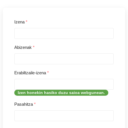
Izena
*
Abizenak
*
Erabiltzaile-izena
*
Izen honekin hasiko duzu saioa webgunean.
Pasahitza
*