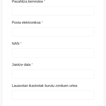
Pasahitza berrestea
*
Posta elektronikoa
*
NAN
*
Jaiotze data
*
Lauaxetan ikasketak burutu zenituen urtea