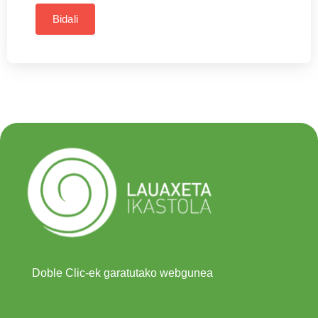
Bidali
Doble Clic-ek garatutako webgunea