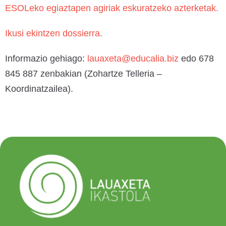
ESOLeko egiaztapen agiriak eskuratzeko azterketak.
Ikusi ekintzen dossierra.
Informazio gehiago:
lauaxeta@educalia.biz
edo 678
845 887 zenbakian (Zohartze Telleria –
Koordinatzailea).