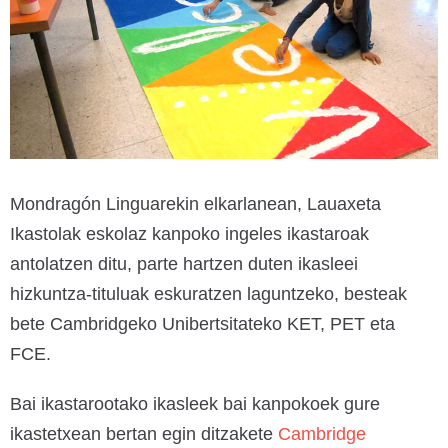
Mondragón Linguarekin elkarlanean, Lauaxeta
Ikastolak eskolaz kanpoko ingeles ikastaroak
antolatzen ditu, parte hartzen duten ikasleei
hizkuntza-tituluak eskuratzen laguntzeko, besteak
bete Cambridgeko Unibertsitateko KET, PET eta
FCE.
Bai ikastarootako ikasleek bai kanpokoek gure
ikastetxean bertan egin ditzakete
Cambridge