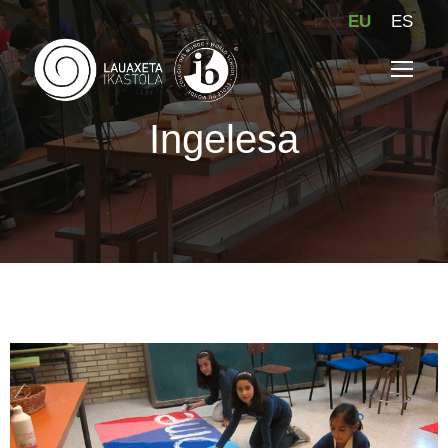
EU
ES
Ingelesa