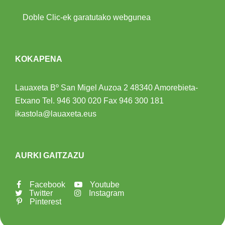
Doble Clic-ek garatutako webgunea
KOKAPENA
Lauaxeta Bº San Migel Auzoa 2
48340 Amorebieta-
Etxano
Tel.
946 300 020
Fax 946 300 181
ikastola@lauaxeta.eus
AURKI GAITZAZU
Facebook
Youtube
Twitter
Instagram
Pinterest