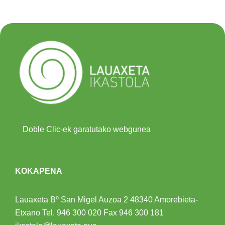
Doble Clic-ek garatutako webgunea
KOKAPENA
Lauaxeta Bº San Migel Auzoa 2
48340 Amorebieta-
Etxano
Tel.
946 300 020
Fax 946 300 181