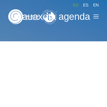
EU
ES
EN
Lauaxeta agenda