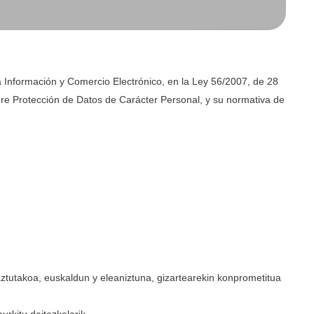
la Información y Comercio Electrónico, en la Ley 56/2007, de 28
re Protección de Datos de Carácter Personal, y su normativa de
ztutakoa, euskaldun y eleaniztuna, gizartearekin konprometitua