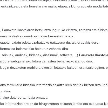
Elkarte Kooperatiboen Inskripzio Liburuan jasoak, BI-365 zenbakiaz au
 eskaintzea da eta horretarako maila, etapa, ziklo, gradu eta modalita
, Lauaxeta Ikastolaren hezkuntza inguruko ekintza, zerbitzu eta albis
ronen baldintzak onartzea dakar berarekin batera.
gotu, aldatu edota ezabatzeko gaitasuna du, ala erabakiz gero,
nformazioa helarazteko helburuz zehaztu dira.
k, soinuak, audioak, bideoak, diseinuak, software,…)
Lauaxeta Ikastola
eta gure webgunerako lotura zehaztea beharrezko izango dira.
 egin dezaketen erabilera okerrari lotutako kalteen erantzule egiten,
ako formulario bidezko informazio eskatzaileen datuak biltzen dira. Ino
go dira.
halgo dute bertan baja ematea.
tako informazioa ere ez da hirugarrenen eskutan jarriko eta ezabatua i