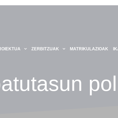
ROIEKTUA
ZERBITZUAK
MATRIKULAZIOAK
I
atutasun pol