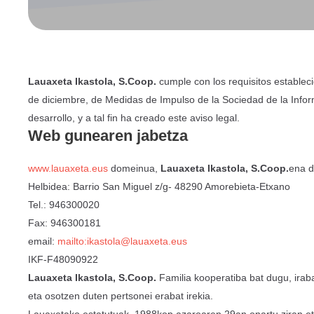
Lauaxeta Ikastola, S.Coop.
cumple con los requisitos estableci
de diciembre, de Medidas de Impulso de la Sociedad de la Infor
desarrollo, y a tal fin ha creado este aviso legal.
Web gunearen jabetza
www.lauaxeta.eus
domeinua,
Lauaxeta Ikastola, S.Coop.
ena 
Helbidea: Barrio San Miguel z/g- 48290 Amorebieta-Etxano
Tel.: 946300020
Fax: 946300181
email:
mailto:ikastola@lauaxeta.eus
IKF-F48090922
Lauaxeta Ikastola, S.Coop.
Familia kooperatiba bat dugu, irab
eta osotzen duten pertsonei erabat irekia.