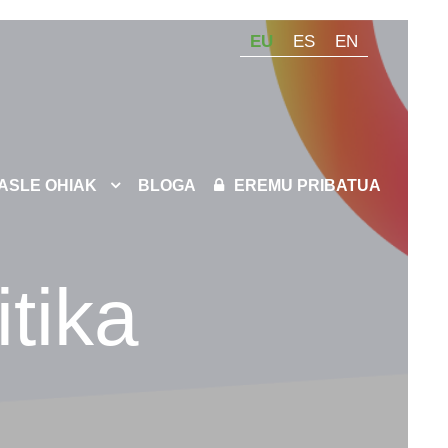
EU
ES
EN
KASLE OHIAK
BLOGA
EREMU PRIBATUA
itika