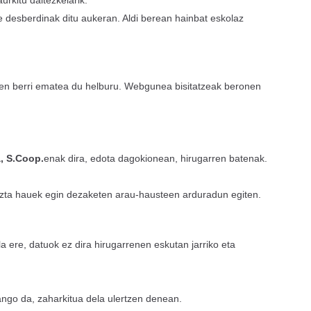
rkitu daitezkelarik.
te desberdinak ditu aukeran. Aldi berean hainbat eskolaz
teen berri ematea du helburu. Webgunea bisitatzeak beronen
, S.Coop.
enak dira, edota dagokionean, hirugarren batenak.
 ezta hauek egin dezaketen arau-hausteen arduradun egiten.
la ere, datuok ez dira hirugarrenen eskutan jarriko eta
zango da, zaharkitua dela ulertzen denean.