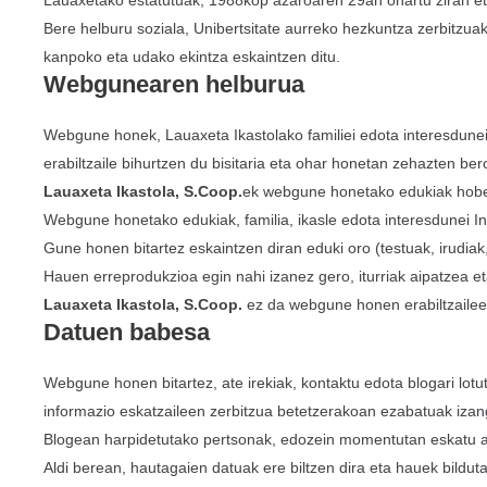
Lauaxetako estatutuak, 1988kop azaroaren 29an onartu ziran eta 
Bere helburu soziala, Unibertsitate aurreko hezkuntza zerbitzuak
kanpoko eta udako ekintza eskaintzen ditu.
Webgunearen helburua
Webgune honek, Lauaxeta Ikastolako familiei edota interesdunei
erabiltzaile bihurtzen du bisitaria eta ohar honetan zehazten be
Lauaxeta Ikastola, S.Coop.
ek webgune honetako edukiak hobea
Webgune honetako edukiak, familia, ikasle edota interesdunei I
Gune honen bitartez eskaintzen diran eduki oro (testuak, irudia
Hauen erreprodukzioa egin nahi izanez gero, iturriak aipatzea 
Lauaxeta Ikastola, S.Coop.
ez da webgune honen erabiltzaileek
Datuen babesa
Webgune honen bitartez, ate irekiak, kontaktu edota blogari lotut
informazio eskatzaileen zerbitzua betetzerakoan ezabatuak izan
Blogean harpidetutako pertsonak, edozein momentutan eskatu a
Aldi berean, hautagaien datuak ere biltzen dira eta hauek bildu