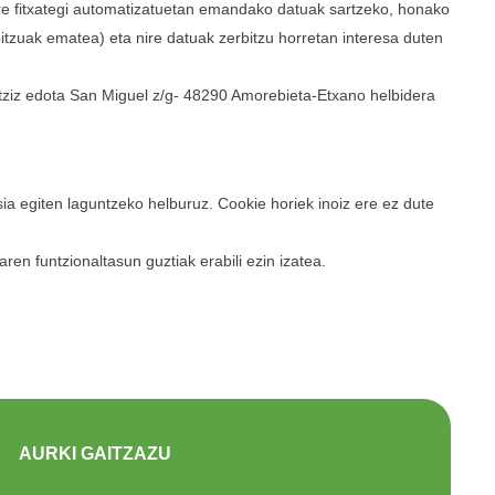
re fitxategi automatizatuetan emandako datuak sartzeko, honako
tzuak ematea) eta nire datuak zerbitzu horretan interesa duten
tziz edota San Miguel z/g- 48290 Amorebieta-Etxano helbidera
sia egiten laguntzeko helburuz. Cookie horiek inoiz ere ez dute
en funtzionaltasun guztiak erabili ezin izatea.
AURKI GAITZAZU