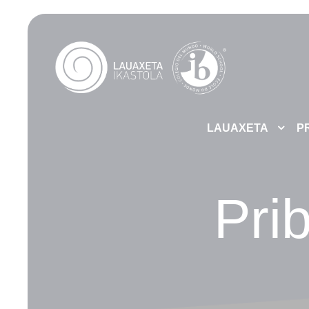
LAUAXETA
P
Prib