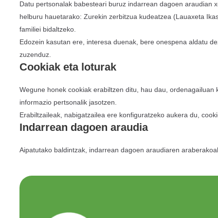
Datu pertsonalak babesteari buruz indarrean dagoen araudian x
helburu hauetarako: Zurekin zerbitzua kudeatzea (Lauaxeta Ikas
familiei bidaltzeko.
Edozein kasutan ere, interesa duenak, bere onespena aldatu d
zuzenduz.
Cookiak eta loturak
Wegune honek cookiak erabiltzen ditu, hau dau, ordenagailuan kok
informazio pertsonalik jasotzen.
Erabiltzaileak, nabigatzailea ere konfiguratzeko aukera du, cook
Indarrean dagoen araudia
Aipatutako baldintzak, indarrean dagoen araudiaren araberakoak