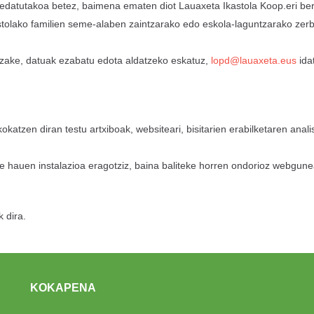
edatutakoa betez, baimena ematen diot Lauaxeta Ikastola Koop.eri be
tolako familien seme-alaben zaintzarako edo eskola-laguntzarako zerbi
ezake, datuak ezabatu edota aldatzeko eskatuz,
lopd@lauaxeta.eus
ida
atzen diran testu artxiboak, websiteari, bisitarien erabilketaren anali
ie hauen instalazioa eragotziz, baina baliteke horren ondorioz webgunear
 dira.
KOKAPENA