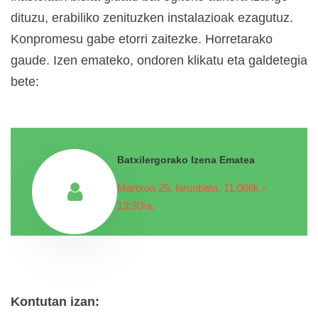
dituzu, erabiliko zenituzken instalazioak ezagutuz.
Konpromesu gabe etorri zaitezke. Horretarako
gaude. Izen emateko, ondoren klikatu eta galdetegia
bete:
Batxilergorako Izena Ematea
Martxoa 25, larunbata.
11:00tik –
13:30ra.
Kontutan izan: