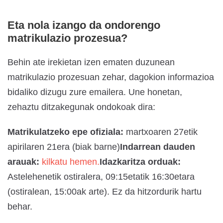
Eta nola izango da ondorengo
matrikulazio prozesua?
Behin ate irekietan izen ematen duzunean
matrikulazio prozesuan zehar, dagokion informazioa
bidaliko dizugu zure emailera. Une honetan,
zehaztu ditzakegunak ondokoak dira:
Matrikulatzeko epe ofiziala:
martxoaren 27etik
apirilaren 21era (biak barne)
Indarrean dauden
arauak:
kilkatu hemen.
Idazkaritza orduak:
Astelehenetik ostiralera, 09:15etatik 16:30etara
(ostiralean, 15:00ak arte). Ez da hitzordurik hartu
behar.