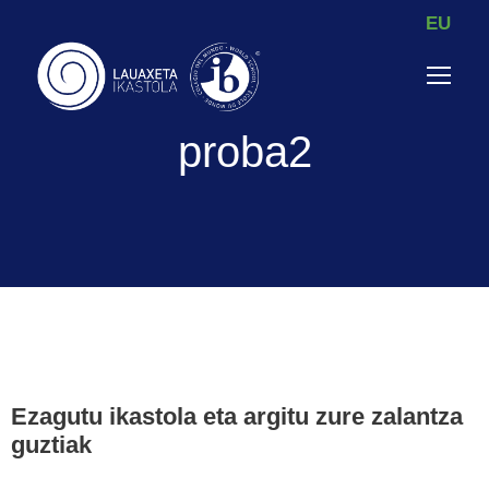
EU
proba2
Ezagutu ikastola eta argitu zure zalantza
guztiak