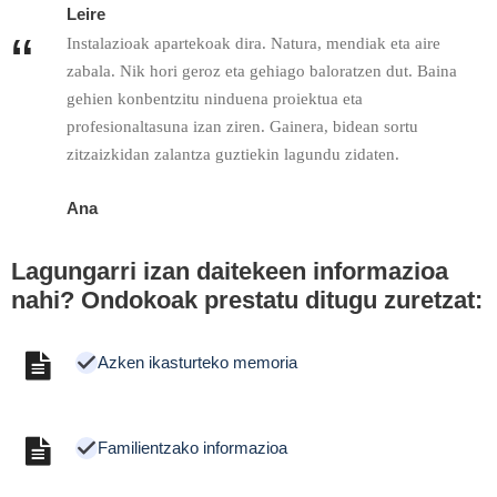
Leire
“
Instalazioak apartekoak dira. Natura, mendiak eta aire
zabala. Nik hori geroz eta gehiago baloratzen dut. Baina
gehien konbentzitu ninduena proiektua eta
profesionaltasuna izan ziren. Gainera, bidean sortu
zitzaizkidan zalantza guztiekin lagundu zidaten.
Ana
Lagungarri izan daitekeen informazioa
nahi? Ondokoak prestatu ditugu zuretzat:
Azken ikasturteko memoria
Familientzako informazioa