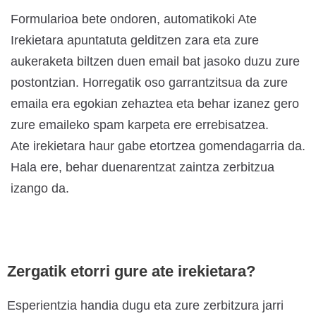
Formularioa bete ondoren, automatikoki Ate
Irekietara apuntatuta gelditzen zara eta zure
aukeraketa biltzen duen email bat jasoko duzu zure
postontzian. Horregatik oso garrantzitsua da zure
emaila era egokian zehaztea eta behar izanez gero
zure emaileko spam karpeta ere errebisatzea.
Ate irekietara haur gabe etortzea gomendagarria da.
Hala ere, behar duenarentzat zaintza zerbitzua
izango da.
Zergatik etorri gure ate irekietara?
Esperientzia handia dugu eta zure zerbitzura jarri