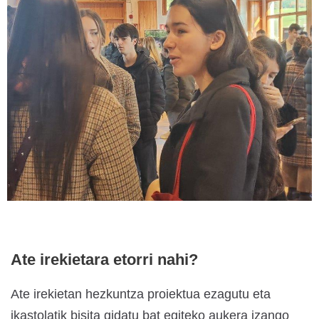
Ate irekietara etorri nahi?
Ate irekietan hezkuntza proiektua ezagutu eta
ikastolatik bisita gidatu bat egiteko aukera izango