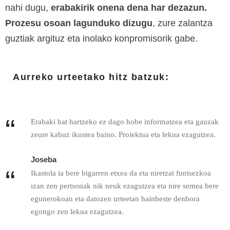
nahi dugu,
erabakirik onena dena har dezazun.
Prozesu osoan lagunduko dizugu
, zure zalantza
guztiak argituz eta inolako konpromisorik gabe.
Aurreko urteetako hitz batzuk:
“
Erabaki bat hartzeko ez dago hobe informatzea eta gauzak
zeure kabuz ikustea baino. Proiektua eta lekua ezagutzea.
Joseba
“
Ikastola ia bere bigarren etxea da eta niretzat funtsezkoa
izan zen pertsonak nik neuk ezagutzea eta nire semea bere
egunerokoan eta datozen urteetan hainbeste denbora
egongo zen lekua ezagutzea.