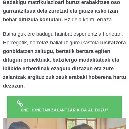
Badakigu matrikulazioari buruz erabakitzea oso
garrantzitsua dela zuretzat eta gauza asko izan
behar dituzula kontutan.
Ez dela kontu erraza.
Baina guk ere badugu hainbat esperientzia honetan.
Horregatik, horretaz baliatuz gure ikastola
bisitatzera
gonbidatzen zaitugu, bertatik bertara egiten
ditugun proiektuak, batxilergo modalitateak eta
ibilbide ezberdinak ezagutu ditzazun eta zure
zalantzak argituz zuk zeuk erabaki hoberena hartu
dezazun.
UNE HONETAN ZALANTZARIK BA AL DUZU?