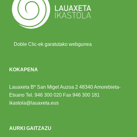
Doble Clic-ek garatutako webgunea
KOKAPENA
Lauaxeta Bº San Migel Auzoa 2
48340 Amorebieta-
Etxano
Tel.
946 300 020
Fax 946 300 181
ikastola@lauaxeta.eus
AURKI GAITZAZU