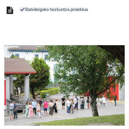
Batxilergoko hezkuntza proiektua