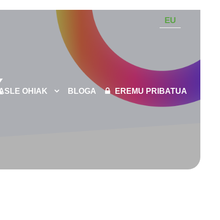
EU
x
KASLE OHIAK
BLOGA
EREMU PRIBATUA