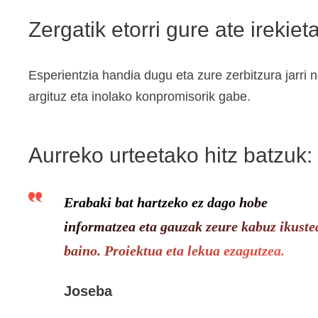
Zergatik etorri gure ate irekiet
Esperientzia handia dugu eta zure zerbitzura jarri 
argituz eta inolako konpromisorik gabe.
Aurreko urteetako hitz batzuk:
Erabaki bat hartzeko ez dago hobe
informatzea eta gauzak zeure kabuz ikuste
baino. Proiektua eta lekua ezagutzea.
Joseba