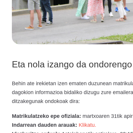
Eta nola izango da ondorengo
Behin ate irekietan izen ematen duzunean matrikul
dagokion informazioa bidaliko dizugu zure emailer
ditzakegunak ondokoak dira:
Matrikulatzeko epe ofiziala:
martxoaren 31tik apir
Indarrean dauden arauak:
Klikatu.