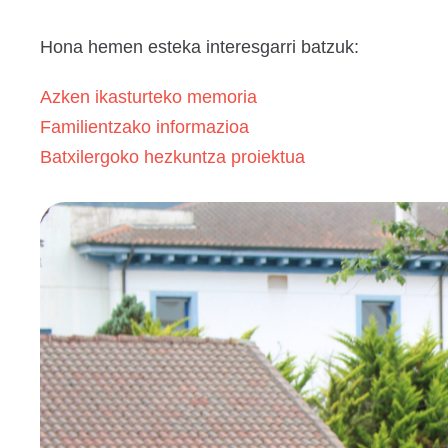
Hona hemen esteka interesgarri batzuk:
Azken ikasturteko memoria
Familientzako informazioa
Batxilergoko hezkuntza proiektua