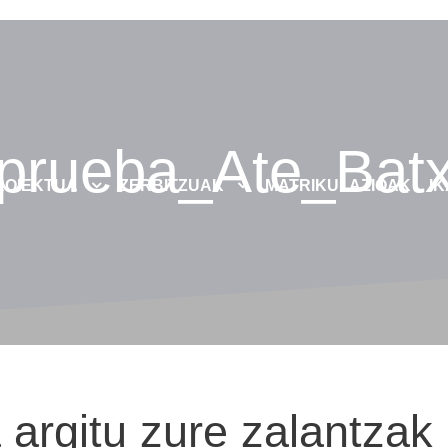
prueba_Ate_Bat
ROIEKTUA
ZERBITZUAK
MATRIKULAZIOAK
I
 argitu zure zalantzak