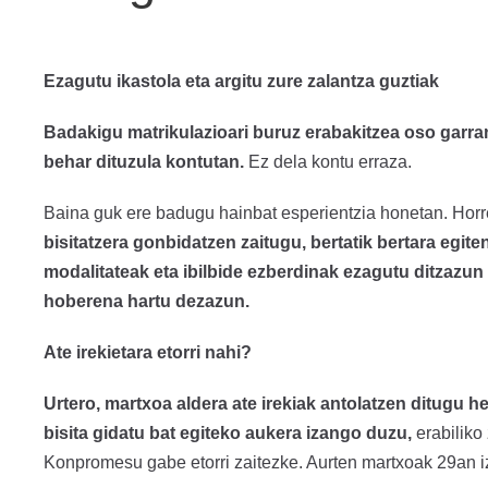
Ezagutu ikastola eta argitu zure zalantza guztiak
Badakigu matrikulazioari buruz erabakitzea oso garran
behar dituzula kontutan.
Ez dela kontu erraza.
Baina guk ere badugu hainbat esperientzia honetan. Horreg
bisitatzera gonbidatzen zaitugu, bertatik bertara egite
modalitateak eta ibilbide ezberdinak ezagutu ditzazun 
hoberena hartu dezazun.
Ate irekietara etorri nahi?
Urtero, martxoa aldera ate irekiak antolatzen ditugu h
bisita gidatu bat egiteko aukera izango duzu,
erabiliko
Konpromesu gabe etorri zaitezke. Aurten martxoak 29an iz