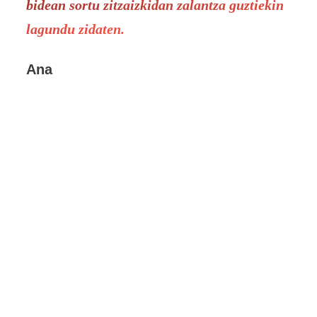
bidean sortu zitzaizkidan zalantza guztiekin
lagundu zidaten.
Ana