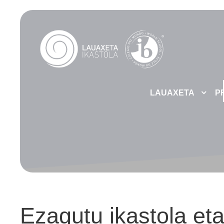
LAUAXETA
P
Ezagutu ikastola eta