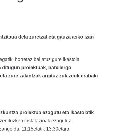
tzitsua dela zuretzat eta gauza asko izan
atik, horretaz baliatuz gure ikastola
n ditugun proiektuak, batxilergo
eta zure zalantzak argituz zuk zeuk erabaki
ezkuntza proiektua ezagutu eta ikastolatik
 zenituzken instalazioak ezagutuz.
ango da, 11:15etatik 13:30etara.