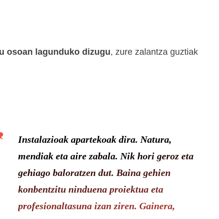
u osoan lagunduko dizugu
, zure zalantza guztiak
Instalazioak apartekoak dira. Natura,
mendiak eta aire zabala. Nik hori geroz eta
gehiago baloratzen dut. Baina gehien
konbentzitu ninduena proiektua eta
profesionaltasuna izan ziren. Gainera,