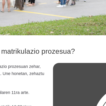
 matrikulazio prozesua?
azio prozesuan zehar,
a. Une honetan, zehaztu
ilaren 11ra arte.