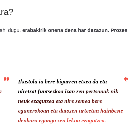
ara?
nahi dugu,
erabakirik onena dena har dezazun.
Prozes
Ikastola ia bere bigarren etxea da eta
a
niretzat funtsezkoa izan zen pertsonak nik
neuk ezagutzea eta nire semea bere
egunerokoan eta datozen urteetan hainbeste
denbora egongo zen lekua ezagutzea.