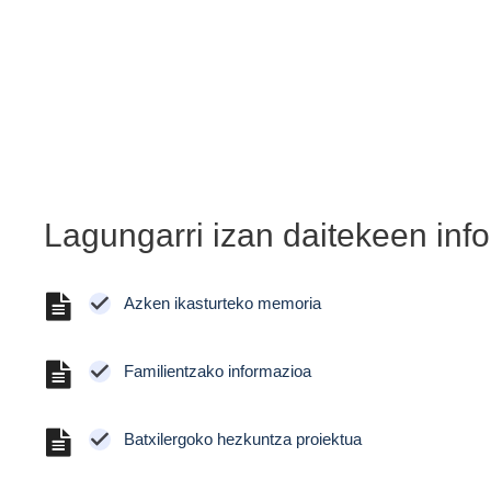
Lagungarri izan daitekeen inf
Azken ikasturteko memoria
Familientzako informazioa
Batxilergoko hezkuntza proiektua