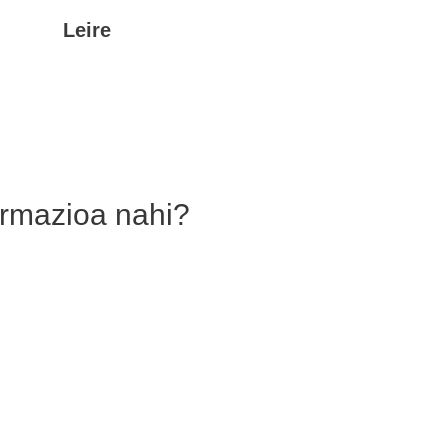
Leire
ormazioa nahi?