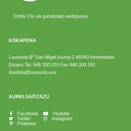
Doble Clic-ek garatutako webgunea
KOKAPENA
Lauaxeta Bº San Migel Auzoa 2
48340 Amorebieta-
Etxano
Tel.
946 300 020
Fax 946 300 181
ikastola@lauaxeta.eus
AURKI GAITZAZU
Facebook
Youtube
Twitter
Instagram
Pinterest