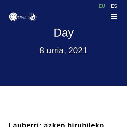
EU
ES
Day
8 urria, 2021
Lauberri: azken hiruhileko