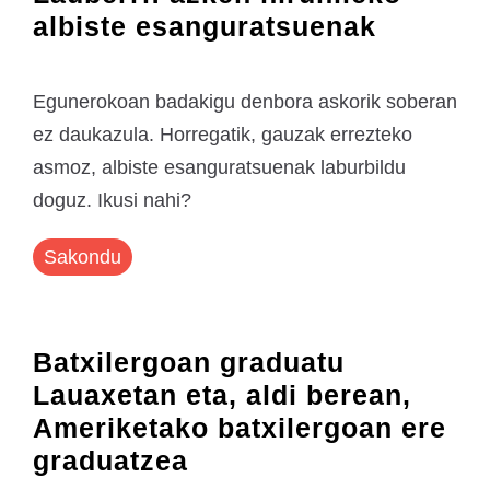
albiste esanguratsuenak
Egunerokoan badakigu denbora askorik soberan
ez daukazula. Horregatik, gauzak errezteko
asmoz, albiste esanguratsuenak laburbildu
doguz. Ikusi nahi?
Sakondu
Batxilergoan graduatu
Lauaxetan eta, aldi berean,
Ameriketako batxilergoan ere
graduatzea