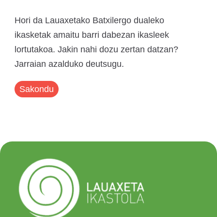
Hori da Lauaxetako Batxilergo dualeko
ikasketak amaitu barri dabezan ikasleek
lortutakoa. Jakin nahi dozu zertan datzan?
Jarraian azalduko deutsugu.
Sakondu