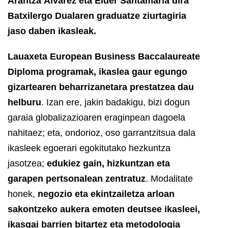
Arantza Álvarez eta Eider Santamaría dira
Batxilergo Dualaren graduatze ziurtagiria
jaso daben ikasleak.
Lauaxeta European Business Baccalaureate
Diploma program
ak,
ikaslea gaur egungo
gizartearen beharrizanetara prestatzea dau
helburu
. Izan ere, jakin badakigu, bizi dogun
garaia globalizazioaren eraginpean dagoela
nahitaez; eta, ondorioz, oso garrantzitsua dala
ikasleek egoerari egokitutako hezkuntza
jasotzea;
edukiez gain, hizkuntzan eta
garapen pertsonalean zentratuz
. Modalitate
honek,
negozio eta ekintzailetza arloan
sakontzeko aukera emoten deutsee ikasleei,
ikasgai barrien bitartez eta metodologia