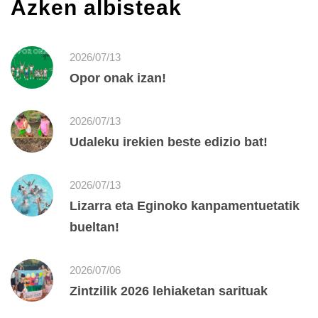
Azken albisteak
2026/07/13
Opor onak izan!
2026/07/13
Udaleku irekien beste edizio bat!
2026/07/13
Lizarra eta Eginoko kanpamentuetatik
bueltan!
2026/07/06
Zintzilik 2026 lehiaketan sarituak