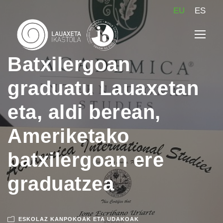
EU
ES
Batxilergoan
graduatu Lauaxetan
eta, aldi berean,
Ameriketako
batxilergoan ere
graduatzea
ESKOLAZ KANPOKOAK ETA UDAKOAK