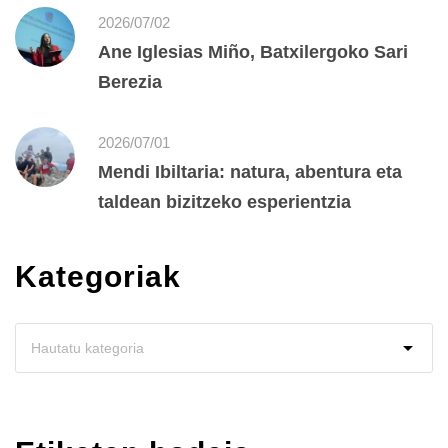
2026/07/02
Ane Iglesias Miño, Batxilergoko Sari
Berezia
2026/07/01
Mendi Ibiltaria: natura, abentura eta
taldean bizitzeko esperientzia
Kategoriak