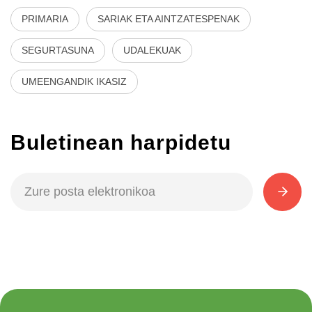
PRIMARIA
SARIAK ETA AINTZATESPENAK
SEGURTASUNA
UDALEKUAK
UMEENGANDIK IKASIZ
Buletinean harpidetu