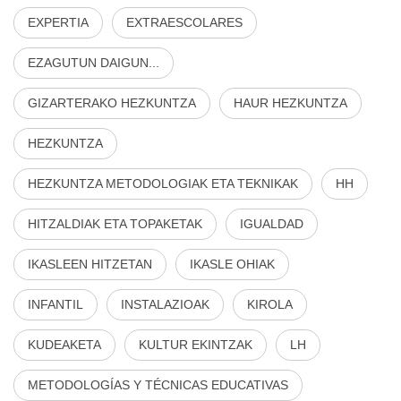
EXPERTIA
EXTRAESCOLARES
EZAGUTUN DAIGUN...
GIZARTERAKO HEZKUNTZA
HAUR HEZKUNTZA
HEZKUNTZA
HEZKUNTZA METODOLOGIAK ETA TEKNIKAK
HH
HITZALDIAK ETA TOPAKETAK
IGUALDAD
IKASLEEN HITZETAN
IKASLE OHIAK
INFANTIL
INSTALAZIOAK
KIROLA
KUDEAKETA
KULTUR EKINTZAK
LH
METODOLOGÍAS Y TÉCNICAS EDUCATIVAS