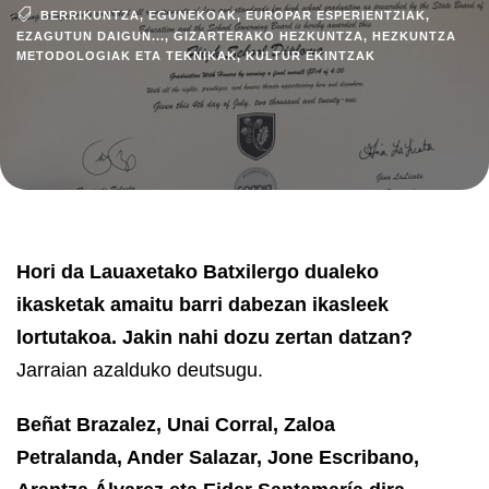
BERRIKUNTZA
,
EGUNEKOAK
,
EUROPAR ESPERIENTZIAK
,
EZAGUTUN DAIGUN...
,
GIZARTERAKO HEZKUNTZA
,
HEZKUNTZA
METODOLOGIAK ETA TEKNIKAK
,
KULTUR EKINTZAK
Hori da Lauaxetako Batxilergo dualeko
ikasketak amaitu barri dabezan ikasleek
lortutakoa. Jakin nahi dozu zertan datzan?
Jarraian azalduko deutsugu.
Beñat Brazalez, Unai Corral, Zaloa
Petralanda, Ander Salazar, Jone Escribano,