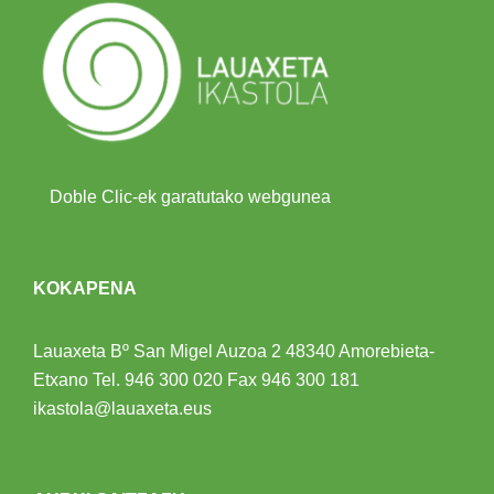
Doble Clic-ek garatutako webgunea
KOKAPENA
Lauaxeta Bº San Migel Auzoa 2
48340 Amorebieta-
Etxano
Tel.
946 300 020
Fax 946 300 181
ikastola@lauaxeta.eus