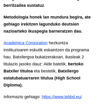
berritzailea sustatuz
.
Metodologia honek lan mundura begira, ate
gehiago irekitzen lagunduko deutsien
nazioarteko ikuspegia barneratzen dau
.
Academica Corporation
hezkuntza
instituzioaren eskutik eskaintzen da programa
hau. Batxilergoa bukatzerakoan, ikasleak 2
titulazio jasoko dauz: Alde batetik,
bertoko
Batxiler tituloa
eta bestetik,
Batxilergo
estatubatuarraren titulua (High School
Diploma).
Informazio gehiago:
https://www.lebbd.eu/