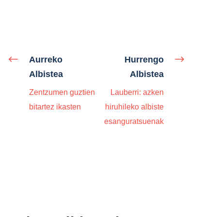
Aurreko
Hurrengo
Albistea
Albistea
Zentzumen guztien
Lauberri: azken
bitartez ikasten
hiruhileko albiste
esanguratsuenak