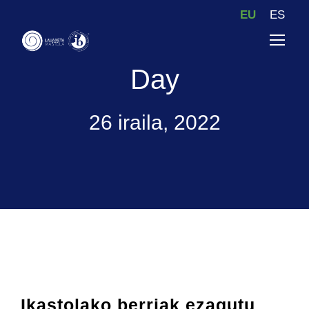
EU
ES
Day
26 iraila, 2022
Ikastolako berriak ezagutu