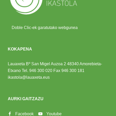
Doble Clic-ek garatutako webgunea
KOKAPENA
Lauaxeta Bº San Migel Auzoa 2
48340 Amorebieta-
Etxano
Tel.
946 300 020
Fax 946 300 181
ikastola@lauaxeta.eus
AURKI GAITZAZU
Facebook
Youtube