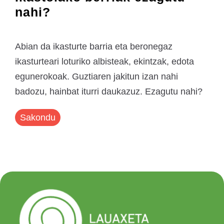
nahi?
Abian da ikasturte barria eta beronegaz
ikasturteari loturiko albisteak, ekintzak, edota
egunerokoak. Guztiaren jakitun izan nahi
badozu, hainbat iturri daukazuz. Ezagutu nahi?
Sakondu