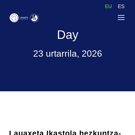
EU
ES
Day
23 urtarrila, 2026
Lauaxeta Ikastola hezkuntza-