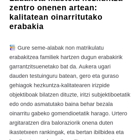
zentro onenen artean:
kalitatean oinarritutako
erabakia
Gure seme-alabak non matrikulatu
erabakitzea familiek hartzen dugun erabakirik
garrantzitsuenetako bat da. Aukera ugari
dauden testuinguru batean, gero eta guraso
gehiagok hezkuntza-kalitatearen irizpide
objektiboak bilatzen dituzte, iritzi subjektiboetatik
edo ondo asmatutako baina behar bezala
oinarritu gabeko gomendioetatik harago. Urtero
argitaratzen dira baloraziorik onena duten
ikastetxeen rankingak, eta bertan ibilbidea eta