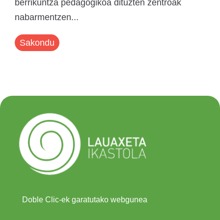
berrikuntza pedagogikoa dituzten zentroak
nabarmentzen...
Sakondu
Doble Clic-ek garatutako webgunea