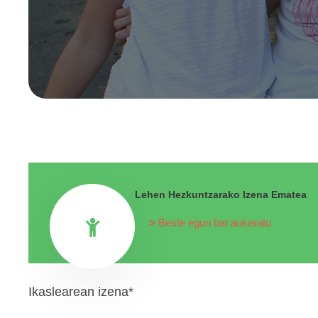
Lehen Hezkuntzarako Izena Ematea
Beste egun bat aukeratu
Ikaslearean izena*