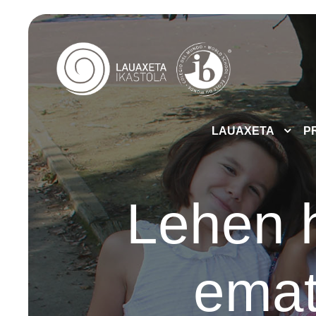
LAUAXETA
P
Lehen 
emat