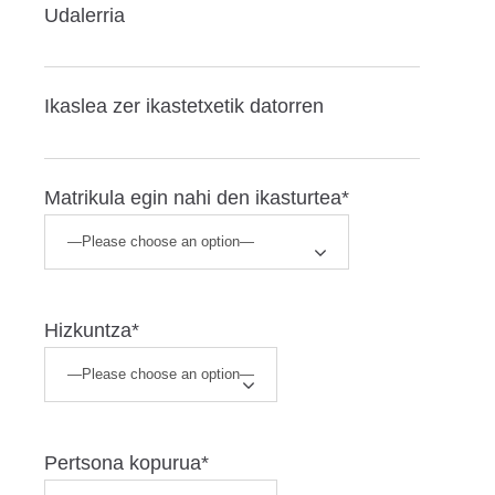
Udalerria
Ikaslea zer ikastetxetik datorren
Matrikula egin nahi den ikasturtea*
Hizkuntza*
Pertsona kopurua*