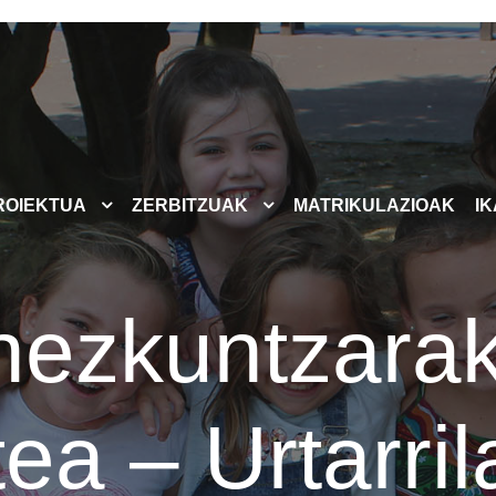
ROIEKTUA
ZERBITZUAK
MATRIKULAZIOAK
I
hezkuntzarak
ea – Urtarril