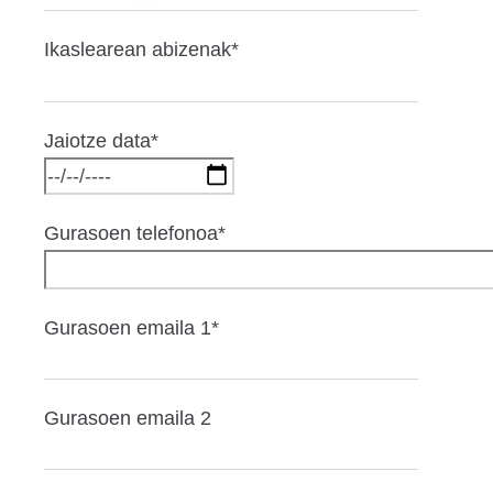
Ikaslearean abizenak*
Jaiotze data*
Gurasoen telefonoa*
Gurasoen emaila 1*
Gurasoen emaila 2