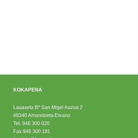
KOKAPENA
Lauaxeta Bº San Migel Auzoa 2
48340 Amorebieta-Etxano
Tel.
946 300 020
Fax 946 300 181