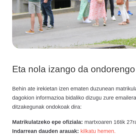
Eta nola izango da ondorengo
Behin ate irekietan izen ematen duzunean matrikul
dagokion informazioa bidaliko dizugu zure emailer
ditzakegunak ondokoak dira:
Matrikulatzeko epe ofiziala:
martxoaren 16tik 27r
Indarrean dauden arauak:
kilkatu hemen.