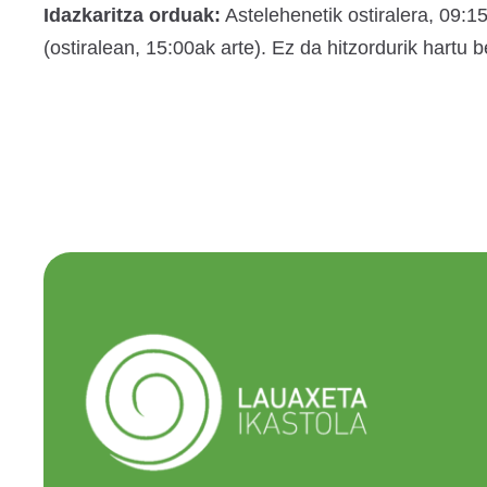
Idazkaritza orduak:
Astelehenetik ostiralera, 09:1
(ostiralean, 15:00ak arte). Ez da hitzordurik hartu b