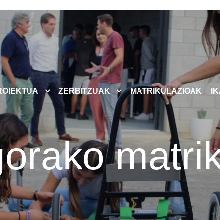
ROIEKTUA
ZERBITZUAK
MATRIKULAZIOAK
I
gorako matri