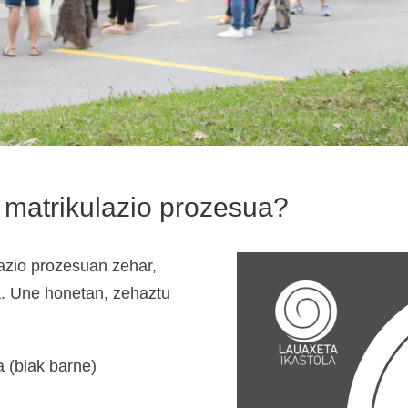
 matrikulazio prozesua?
azio prozesuan zehar,
a. Une honetan, zehaztu
a (biak barne)