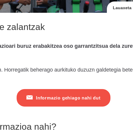
Lauaxeta 
re zalantzak
ioari buruz erabakitzea oso garrantzitsua dela zuret
. Horregatik beherago aurkituko duzuzn galdetegia bete
Informazio gehiago nahi dut
ormazioa nahi?