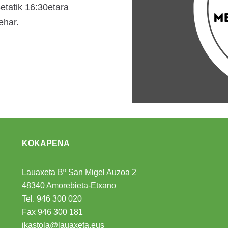
5etatik 16:30etara
ehar.
KOKAPENA
Lauaxeta Bº San Migel Auzoa 2
48340 Amorebieta-Etxano
Tel.
946 300 020
Fax 946 300 181
ikastola@lauaxeta.eus