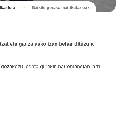
Ikastola
>
Batxilergorako matrikulazioak
zat eta gauza asko izan behar dituzula
 dezakezu, edota gurekin harremanetan jarri