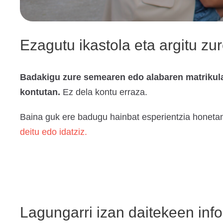
Ezagutu ikastola eta argitu zu
Badakigu zure semearen edo alabaren matrikulaz
kontutan.
Ez dela kontu erraza.
Baina guk ere badugu hainbat esperientzia honetan
deitu edo idatziz.
Lagungarri izan daitekeen inf