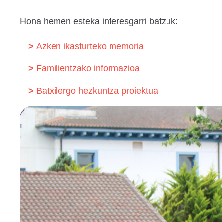
Hona hemen esteka interesgarri batzuk:
Azken ikasturteko memoria
Familientzako informazioa
Batxilergo hezkuntza proiektua